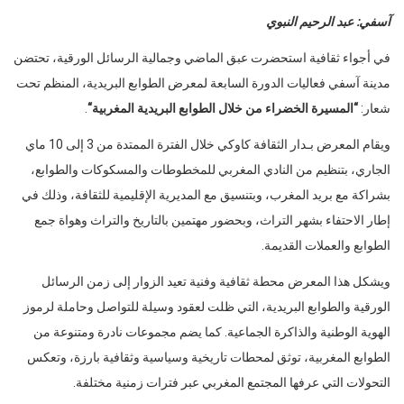
آسفي: عبد الرحيم النبوي
في أجواء ثقافية استحضرت عبق الماضي وجمالية الرسائل الورقية، تحتضن
مدينة آسفي فعاليات الدورة السابعة لمعرض الطوابع البريدية، المنظم تحت
شعار:
“
المسيرة الخضراء من خلال الطوابع البريدية المغربية
“
.
ويقام المعرض بـدار الثقافة كاوكي خلال الفترة الممتدة من 3 إلى 10 ماي
الجاري، بتنظيم من النادي المغربي للمخطوطات والمسكوكات والطوابع،
بشراكة مع بريد المغرب، وبتنسيق مع المديرية الإقليمية للثقافة، وذلك في
إطار الاحتفاء بشهر التراث، وبحضور مهتمين بالتاريخ والتراث وهواة جمع
الطوابع والعملات القديمة.
ويشكل هذا المعرض محطة ثقافية وفنية تعيد الزوار إلى زمن الرسائل
الورقية والطوابع البريدية، التي ظلت لعقود وسيلة للتواصل وحاملة لرموز
الهوية الوطنية والذاكرة الجماعية. كما يضم مجموعات نادرة ومتنوعة من
الطوابع المغربية، توثق لمحطات تاريخية وسياسية وثقافية بارزة، وتعكس
التحولات التي عرفها المجتمع المغربي عبر فترات زمنية مختلفة.