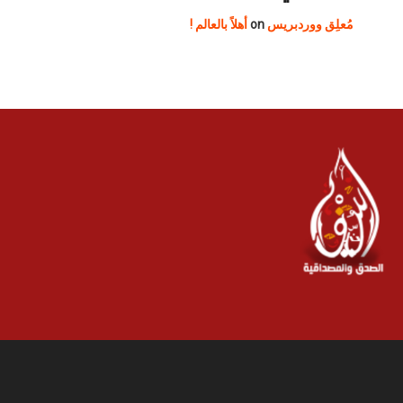
مُعلِق ووردبريس
on
أهلاً بالعالم !