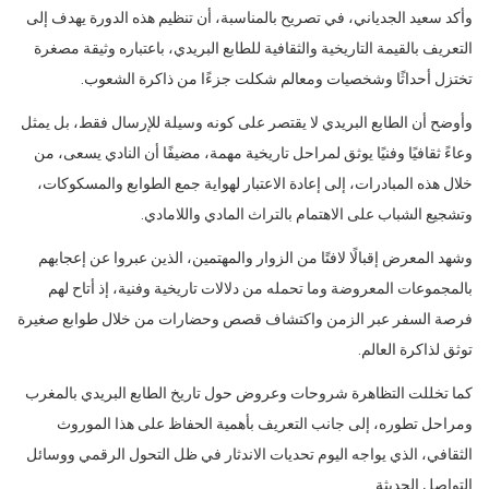
وأكد سعيد الجدياني، في تصريح بالمناسبة، أن تنظيم هذه الدورة يهدف إلى
التعريف بالقيمة التاريخية والثقافية للطابع البريدي، باعتباره وثيقة مصغرة
تختزل أحداثًا وشخصيات ومعالم شكلت جزءًا من ذاكرة الشعوب.
وأوضح أن الطابع البريدي لا يقتصر على كونه وسيلة للإرسال فقط، بل يمثل
وعاءً ثقافيًا وفنيًا يوثق لمراحل تاريخية مهمة، مضيفًا أن النادي يسعى، من
خلال هذه المبادرات، إلى إعادة الاعتبار لهواية جمع الطوابع والمسكوكات،
وتشجيع الشباب على الاهتمام بالتراث المادي واللامادي.
وشهد المعرض إقبالًا لافتًا من الزوار والمهتمين، الذين عبروا عن إعجابهم
بالمجموعات المعروضة وما تحمله من دلالات تاريخية وفنية، إذ أتاح لهم
فرصة السفر عبر الزمن واكتشاف قصص وحضارات من خلال طوابع صغيرة
توثق لذاكرة العالم.
كما تخللت التظاهرة شروحات وعروض حول تاريخ الطابع البريدي بالمغرب
ومراحل تطوره، إلى جانب التعريف بأهمية الحفاظ على هذا الموروث
الثقافي، الذي يواجه اليوم تحديات الاندثار في ظل التحول الرقمي ووسائل
التواصل الحديثة.