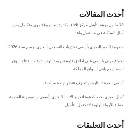
أحدث المقالات
78 مليون درهم لتأهيل مركز ثلاثاء بوكدرة.. مشروع تنموي متكامل يعزز
آمال الساكنة في مستقبل واعد
مندوبية الصيد البحري بآسفي تفتح باب التسجيل البحري برسم سنة 2026
إجماع مهني بآسفي على إطلاق فترة تجريبية لتوحيد توقيت افتتاح سوق
السمك مع باقي أسواق المملكة
آسفي… مدينة التاريخ والخزف تنتظر نهضة سياحية
كمال صبري يجدد الدعوة لتعزيز الإنقاذ البحري بآسفي والصويرية القديمة:
حماية الأرواح أولوية لا تحتمل التأجيل
أحدث التعليقات