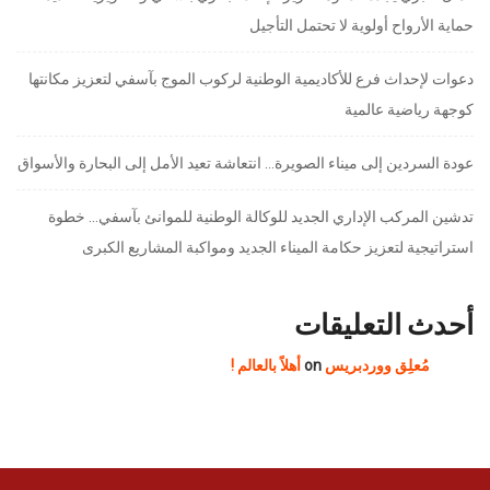
حماية الأرواح أولوية لا تحتمل التأجيل
دعوات لإحداث فرع للأكاديمية الوطنية لركوب الموج بآسفي لتعزيز مكانتها
كوجهة رياضية عالمية
عودة السردين إلى ميناء الصويرة… انتعاشة تعيد الأمل إلى البحارة والأسواق
تدشين المركب الإداري الجديد للوكالة الوطنية للموانئ بآسفي… خطوة
استراتيجية لتعزيز حكامة الميناء الجديد ومواكبة المشاريع الكبرى
أحدث التعليقات
مُعلِق ووردبريس
on
أهلاً بالعالم !