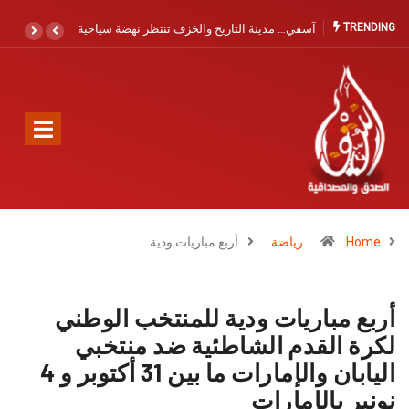
TRENDING
ف تنتظر نهضة سياحية
كمال صبري يجدد الدعوة لتعزيز الإنقاذ البحري
بآسفي والصويرية القديمة: حماية الأرواح أولوية لا
تحتمل التأجيل
Home
رياضة
أربع مباريات ودية…
أربع مباريات ودية للمنتخب الوطني
لكرة القدم الشاطئية ضد منتخبي
اليابان والإمارات ما بين 31 أكتوبر و 4
نونبر بالإمارات