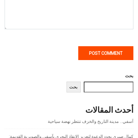
بحث
بحث
أحدث المقالات
آسفي… مدينة التاريخ والخزف تنتظر نهضة سياحية
كمال صبري يجدد الدعوة لتعزيز الإنقاذ البحري بآسفي والصويرية القديمة: