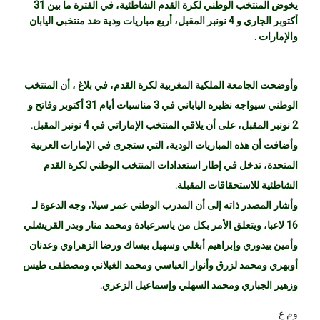
يخوض المنتخب الوطني لكرة القدم الشاطئية، في الفترة ما بين 31
أكتوبر الجاري و 4 نونبر المقبل، أربع مباريات ودية ضد منتخبي اليابان
والإمارات .
وأوضحت الجامعة الملكية المغربية لكرة القدم، في بلاغ ، أن المنتخب
الوطني سيواجه نظيره الياباني في 3 مناسبات أيام 31 أكتوبر وفاتح و
2 نونبر المقبل، على أن يلاقي المنتخب الإماراتي في 4 نونبر المقبل.
وأضافت أن هذه المباريات الودية، التي ستجرى في الإمارات العربية
المتحدة، تدخل في إطار استعدادات المنتخب الوطني لكرة القدم
الشاطئية للاستحقاقات المقبلة.
وأشار المصدر ذاته إلى أن المدرب الوطني عمر سيلا، وجه الدعوة لـ
16 لاعبا، ويتعلق الأمر بكل من ياسرعبادة ومحمد منار وبدر القريشلي
وأمين بيدوري وإبراهيم أبغلي وسهيل بيساك ورضا الزهراوي وعدنان
أوبهري ومحمد لزرق وأنوار العباسي ومحمد الغيلاني ومصطفى طيس
وزهير الجباري ومحمد السهلي وإسماعيل الزعري.
وم ع