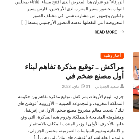
الزرقاء” هو عنوان هذا المعرض الذي افتتح مساء الثلاثاء بمجلس
النواب بحضور سفير المغرب لدى الأرجنتين، فارس يسير
وفنانين وجمهور من مشارب شتى. في مختلف الصور
المعروضة التي التقطتها عدسة المصور الأرجنتيني يبسط […]
READ MORE
أخبار وطنية
مراكش .. توقيع مذكرة تفاهم لبناء
أول مصنع ضخم في
سعيد الجدياني
31 ماي، 2023
جرى، اليوم الأربعاء، بمراكش، توقيع مذكرة تفاهم بين حكومة
المملكة المغربية، والمجموعة الصينية – الأوروبية “غوشن هاي
تيك”، لتحديد معالم مشروع مصنع ضخم، الأول في إفريقيا،
ومنظومته المندمجة بالمملكة. وتروم هذه المذكرة، التي وقع
عليها بالأحرف الأولى الوزير المنتدب المكلف بالاستثمار
والالتقائية وتقييم السياسات العمومية، محسن الجزولي،
والمدير العام لشركة “غوشن هاي تيك”، لي زهن، […]