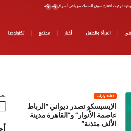
ية
في
المرأة والطفل
أخبار
مجتمع
تكنولوجيا
بحث
ثقافة وثرات
الإيسيسكو تصدر ديواني “الرباط
عاصمة الأنوار” و”القاهرة مدينة
الألف مئذنة”
أح