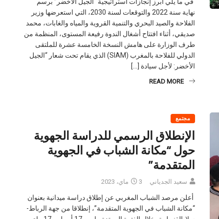
في ما يلي أبرز إنجازات استراتيجية “الجيل الأخضر” برسم
نهاية سنة 2022 والتوقعات لسنة 2030، التي استعرضها وزير
الفلاحة والصيد البحري والتنمية القروية والمياه والغابات، محمد
صديقي، أثناء افتتاح أشغال الندوة رفيعة المستوى، المنظمة من
طرف الوزارة على هامش النسخة الخامسة عشرة للملتقى
الدولي للفلاحة بالمغرب (SIAM) الذي يقام تحت شعار “الجيل
الأخضر: لأجل سيادة […]
READ MORE
مجتمع
الإنطلاق الرسمي للدراسة الجهوية
حول “مكانة الشباب في الجهوية
المتقدمة”
سعيد الجدياني
3 ماي، 2023
أعلن مرصد الشباب المغربي عن إطلاق دراسة ميدانية بعنوان
“مكانة الشباب في الجهوية المتقدمة”، إنطلاقا من جهة الرباط-