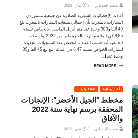
سعيد الجدياني
3 ماي، 2023
أفادت الإحصائيات الشهرية الصادرة عن جمعية مستوردي
السيارات بالمغرب بأن إجمالي مبيعات السيارات بالمغرب بلغ
49 ألفا و300 وحدة عند متم أبريل الماضي، بانخفاض نسبته
8,55 في المائة مقارنة بالفترة ذاتها من 2022. وأوضحت
الجمعية أنه حسب الصنف، انخفض عدد التسجيلات الجديدة
لسيارات الخواص بنسبة 6,47 في المائة، مع بيع 45 ألفا و35
وحدة عند […]
READ MORE
أخبار وطنية
ثقافة وثرات
مخطط “الجيل الأخضر”: الإنجازات
المحققة برسم نهاية سنة 2022
والآفاق
سعيد الجدياني
3 ماي، 2023