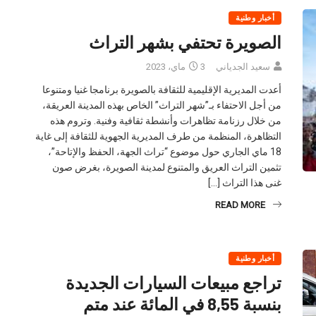
أخبار وطنية
الصويرة تحتفي بشهر التراث
سعيد الجدياني
3 ماي، 2023
أعدت المديرية الإقليمية للثقافة بالصويرة برنامجا غنيا ومتنوعا
من أجل الاحتفاء بـ”شهر التراث” الخاص بهذه المدينة العريقة،
من خلال رزنامة تظاهرات وأنشطة ثقافية وفنية. وتروم هذه
التظاهرة، المنظمة من طرف المديرية الجهوية للثقافة إلى غاية
18 ماي الجاري حول موضوع “تراث الجهة، الحفظ والإتاحة”،
تثمين التراث العريق والمتنوع لمدينة الصويرة، بغرض صون
غنى هذا التراث […]
READ MORE
أخبار وطنية
تراجع مبيعات السيارات الجديدة
بنسبة 8,55 في المائة عند متم