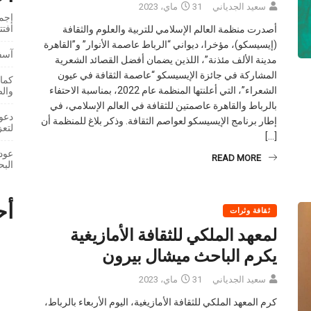
سعيد الجدياني
31 ماي، 2023
إجما
افت
أصدرت منظمة العالم الإسلامي للتربية والعلوم والثقافة
(إيسيسكو)، مؤخرا، ديواني “الرباط عاصمة الأنوار” و”القاهرة
آسفي
مدينة الألف مئذنة”، اللذين يضمان أفضل القصائد الشعرية
المشاركة في جائزة الإيسيسكو “عاصمة الثقافة في عيون
كمال
الشعراء”، التي أعلنتها المنظمة عام 2022، بمناسبة الاحتفاء
والص
بالرباط والقاهرة عاصمتين للثقافة في العالم الإسلامي، في
دعوا
إطار برنامج الإيسيسكو لعواصم الثقافة. وذكر بلاغ للمنظمة أن
لتعز
[…]
عودة
READ MORE
البح
أح
ثقافة وثرات
لمعهد الملكي للثقافة الأمازيغية
يكرم الباحث ميشال بيرون
سعيد الجدياني
31 ماي، 2023
كرم المعهد الملكي للثقافة الأمازيغية، اليوم الأربعاء بالرباط،