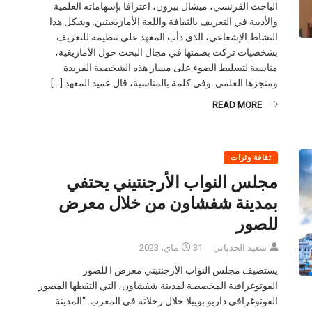
الباحث الفرنسي، ميشال بيرون، اعترافا بإسهاماته العلمية
والأدبية في التعريف بالثقافة واللغة الأمازيغيتين. وشكل هذا
النشاط الإشعاعي، الذي دأب المعهد على تنظيمه للتعريف
بشخصيات تركت بصمتها في مجال البحث حول الأمازيغية،
مناسبة لتسليط الضوء على مسار هذه الشخصية الفريدة
ومنجزها العلمي. وفي كلمة بالمناسبة، قال عميد المعهد […]
READ MORE
ثقافة وثرات
مجلس النواب الأرجنتيني يحتفي
بمدينة شفشاون من خلال معرض
للصور
سعيد الجدياني
31 ماي، 2023
يستضيف مجلس النواب الأرجنتيني معرض ا للصور
الفوتوغرافية المخصصة لمدينة شفشاون، التي التقطها المصور
الفوتوغرافي داريو بويبلا خلال رحلاته في المغرب. “المدينة