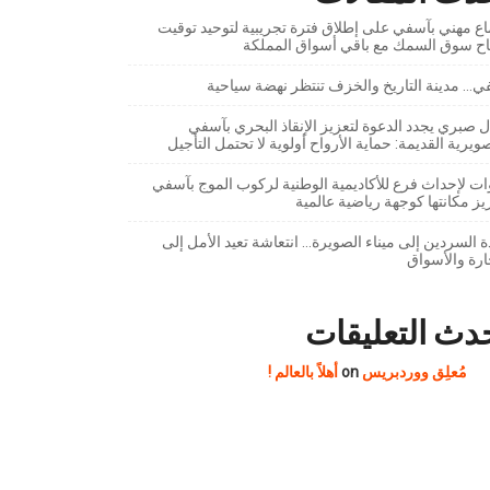
ع مهني بآسفي على إطلاق فترة تجريبية لتوحيد توقيت
تاح سوق السمك مع باقي أسواق المملكة
… مدينة التاريخ والخزف تنتظر نهضة سياحية
 صبري يجدد الدعوة لتعزيز الإنقاذ البحري بآسفي
ويرية القديمة: حماية الأرواح أولوية لا تحتمل التأجيل
ت لإحداث فرع للأكاديمية الوطنية لركوب الموج بآسفي
يز مكانتها كوجهة رياضية عالمية
 السردين إلى ميناء الصويرة… انتعاشة تعيد الأمل إلى
ارة والأسواق
دث التعليقات
مُعلِق ووردبريس
on
أهلاً بالعالم !