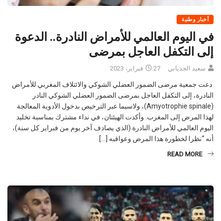
أخبار وطنية
في اليوم العالمي للأمراض النادرة.. الدعوة
إلى التكفل العاجل بمرضى
سعيد الجدياني
27 فبراير، 2023
دعت جمعية مرضى الضمور العضلي الشوكي والائتلاف المغربي للأمراض
النادرة، إلى التكفل العاجل بمرضى الضمور العضلي الشوكي النادر
(Amyotrophie spinale)، ولاسيما عبر الترخيص بدخول الأدوية المعالجة
لهذا المرض إلى المغرب. وأكدت الهيئتان، في نداء مشترك بمناسبة تخليد
اليوم العالمي للأمراض النادرة (الذي يصادف آخر يوم من فبراير كل سنة)،
أنه “نظرا لخطورة هذا المرض وعواقبه […]
READ MORE