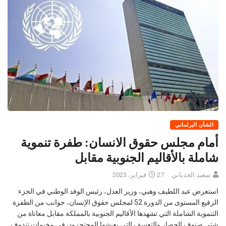
الشأن البرلماني
أمام مجلس حقوق الانسان: طفرة تنموية
شاملة بالأقاليم الجنوبية مقابل
سعيد الجدياني
27 فبراير، 2023
استعرض عبد اللطيف وهبي، وزير العدل، رئيس الوفد الوطني في الجزء
الرفيع المستوى من الدورة 52 لمجلس حقوق الإنسان، جوانب من الطفرة
التنموية الشاملة التي تشهدها الأقاليم الجنوبية بالمملكة مقابل معاناة من
شتى صنوف الحصار والتعسف التي يعيشها المحتجزون في مخيمات تندوف
بالجزائر. وفي كلمته، اليوم الاثنين بقصر الأمم المتحدة بجنيف، تدشينا