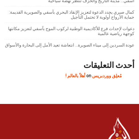
كمال صبري يجدد الدعوة لتعزيز الإنقاذ البحري بآسفي والصويرية القديمة:
حماية الأرواح أولوية لا تحتمل التأجيل
دعوات لإحداث فرع للأكاديمية الوطنية لركوب الموج بآسفي لتعزيز مكانتها
كوجهة رياضية عالمية
عودة السردين إلى ميناء الصويرة… انتعاشة تعيد الأمل إلى البحارة والأسواق
أحدث التعليقات
مُعلِق ووردبريس
on
أهلاً بالعالم !