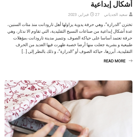
سعيد الجدياني
27 فبراير، 2023
تختزن “الدرازة”، وهي حرفة يدوية يزاولها أهل تارودانت منذ مئات السنين،
عدة أشكال إبداعية من صناعات النسيج التقليدية، التي تقاوم الا ندثار، وهي
حرفة تعتمد أساسا على حياكة الصوف. وتتميز مدينة تارودانت ﺑمؤهلات
ﻃﺒﻴﻌﻴﺔ ﻭ ﺑﺸﺮﻳﺔ ﺟﻌﻠﺖ منها أﺭضا ﺧﺼﺒﺔ ظهرت فيها ﺍﻟﻌﺪﻳﺪ ﻣﻦ ﺍﻟﺤﺮﻑ
ﺍﻟﺘﻘﻠﻴﺪﻳﺔ، ﺃﺑﺮﺯﻫﺎ، حياكة ﺍﻟﺼﻮﻑ ﺃﻭ “ﺍﻟﺪﺭﺍﺯﺓ”، ﻭ ﺫﻟﻚ بالنظر إلى […]
READ MORE