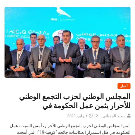
أخبار
المجلس الوطني لحزب التجمع الوطني
للأحرار يثمن عمل الحكومة في
سعيد الجدياني
12 فبراير، 2023
ثمن المجلس الوطني لحزب التجمع الوطني للأحرار، أمس السبت، عمل
الحكومة في ظل استمرار انعكاسات جائحة “كوفيد-19″، التي أنتجت
تحولات عميقة وما صاحبها من ضغوطات تضخمية وارتفاع أسعار المواد