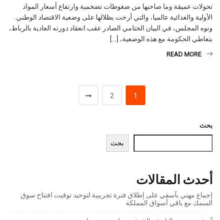
الأولية والغذائية عالميا، والتي أرخت بظلالها على وضعية الاقتصاد الوطني.
ونوه المجلس، في البيان الختامي الصادر عقب انعقاد دورته العادية بالرباط،
بتعاطي الحكومة مع هذه الوضعية، […]
READ MORE
2
1
بحث
بحث
أحدث المقالات
إجماع مهني بآسفي على إطلاق فترة تجريبية لتوحيد توقيت افتتاح سوق
السمك مع باقي أسواق المملكة
آسفي… مدينة التاريخ والخزف تنتظر نهضة سياحية