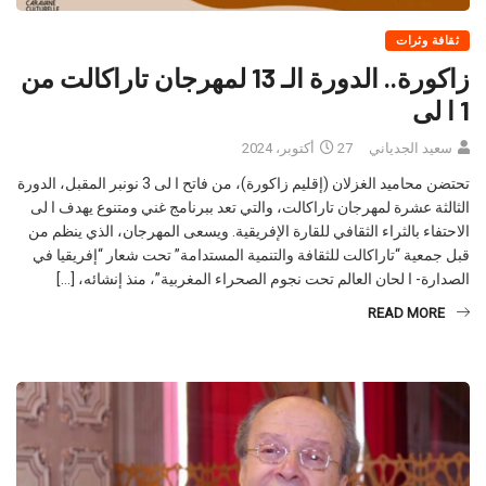
ثقافة وثرات
زاكورة.. الدورة الـ 13 لمھرجان تاراكالت من
1 ا لى
سعيد الجدياني
27 أكتوبر، 2024
تحتضن محاميد الغزلان (إقليم زاكورة)، من فاتح ا لى 3 نونبر المقبل، الدورة
الثالثة عشرة لمھرجان تاراكالت، والتي تعد ببرنامج غني ومتنوع یھدف ا لى
الاحتفاء بالثراء الثقافي للقارة الإفریقیة. ويسعى المهرجان، الذي ينظم من
قبل جمعیة “تاراكالت للثقافة والتنمیة المستدامة” تحت شعار “إفریقیا في
الصدارة- ا لحان العالم تحت نجوم الصحراء المغربیة”، منذ إنشائه، […]
READ MORE