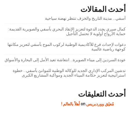
أحدث المقالات
آسفي… مدينة التاريخ والخزف تنتظر نهضة سياحية
كمال صبري يجدد الدعوة لتعزيز الإنقاذ البحري بآسفي والصويرية القديمة:
حماية الأرواح أولوية لا تحتمل التأجيل
دعوات لإحداث فرع للأكاديمية الوطنية لركوب الموج بآسفي لتعزيز مكانتها
كوجهة رياضية عالمية
عودة السردين إلى ميناء الصويرة… انتعاشة تعيد الأمل إلى البحارة والأسواق
تدشين المركب الإداري الجديد للوكالة الوطنية للموانئ بآسفي… خطوة
استراتيجية لتعزيز حكامة الميناء الجديد ومواكبة المشاريع الكبرى
أحدث التعليقات
مُعلِق ووردبريس
on
أهلاً بالعالم !