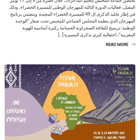
تحتضن جماعة المحبس بإقليم أسا الزاك، خلال الفترة من 9 إلى 11 نونبر
المقبل، فعاليات الدورة الثالثة للمهرجان الوطني للمسيرة الخضراء، وذلك
في إطار تخليد الذكرى ال 49 للمسيرة الخضراء المجيدة. ويتضمن برنامج
المهرجان الذي ينظمه المجلس الجماعي للمحبس تحت شعار “الوحدة
الوطنية: ترسيخ للثقافة الصحراوية الحسانية ركيزة أساسية للهوية
المغربية”، احتفالية كبرى بذكرى المسيرة […]
READ MORE