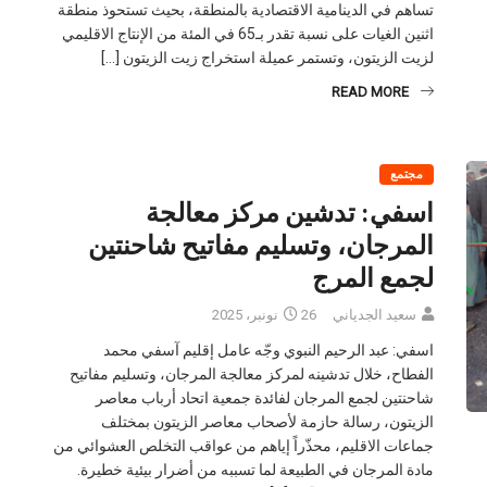
تساهم في الدينامية الاقتصادية بالمنطقة، بحيث تستحوذ منطقة
اثنين الغيات على نسبة تقدر بـ65 في المئة من الإنتاج الاقليمي
لزيت الزيتون، وتستمر عميلة استخراج زيت الزيتون […]
READ MORE
مجتمع
اسفي: تدشين مركز معالجة
المرجان، وتسليم مفاتيح شاحنتين
لجمع المرج
سعيد الجدياني
26 نونبر، 2025
اسفي: عبد الرحيم النبوي وجّه عامل إقليم آسفي محمد
الفطاح، خلال تدشينه لمركز معالجة المرجان، وتسليم مفاتيح
شاحنتين لجمع المرجان لفائدة جمعية اتحاد أرباب معاصر
الزيتون، رسالة حازمة لأصحاب معاصر الزيتون بمختلف
جماعات الاقليم، محذّراً إياهم من عواقب التخلص العشوائي من
مادة المرجان في الطبيعة لما تسببه من أضرار بيئية خطيرة.