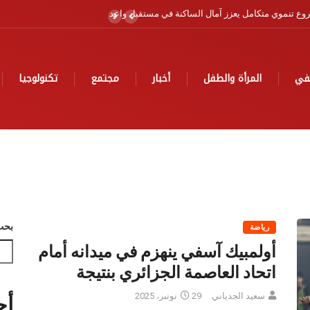
لبحري برسم سنة 2026
في
المرأة والطفل
أخبار
مجتمع
تكنولوجيا
بحث
رياضة
أولمبيك آسفي ينهزم في ميدانه أمام
اتحاد العاصمة الجزائري بنتيجة
سعيد الجدياني
29 نونبر، 2025
أح