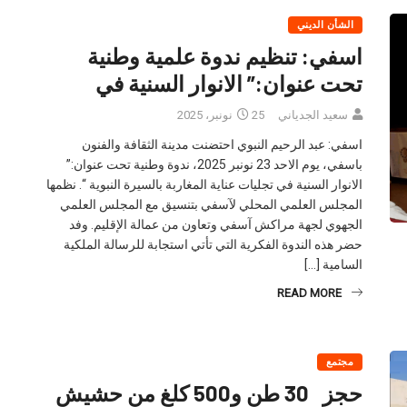
الشأن الديني
اسفي: تنظيم ندوة علمية وطنية
تحت عنوان:” الانوار السنية في
سعيد الجدياني
25 نونبر، 2025
اسفي: عبد الرحيم النبوي احتضنت مدينة الثقافة والفنون
باسفي، يوم الاحد 23 نونبر 2025، ندوة وطنية تحت عنوان:”
الانوار السنية في تجليات عناية المغاربة بالسيرة النبوية “. نظمها
المجلس العلمي المحلي لآسفي بتنسيق مع المجلس العلمي
الجهوي لجهة مراكش آسفي وتعاون من عمالة الإقليم. وفد
حضر هذه الندوة الفكرية التي تأتي استجابة للرسالة الملكية
السامية […]
READ MORE
مجتمع
حجز 30 طن و500 كلغ من حشيش