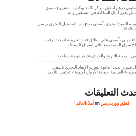
7 مليون درهم لتأهيل مركز ثلاثاء بوكدرة.. مشروع تنموي
امل يعزز آمال الساكنة في مستقبل واعد
بية الصيد البحري بآسفي تفتح باب التسجيل البحري برسم
20
ع مهني بآسفي على إطلاق فترة تجريبية لتوحيد توقيت
تاح سوق السمك مع باقي أسواق المملكة
… مدينة التاريخ والخزف تنتظر نهضة سياحية
 صبري يجدد الدعوة لتعزيز الإنقاذ البحري بآسفي
ويرية القديمة: حماية الأرواح أولوية لا تحتمل التأجيل
دث التعليقات
مُعلِق ووردبريس
on
أهلاً بالعالم !