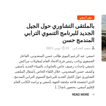
نبض أسفي
بالملتقى التشاوري حول الجيل
الجديد للبرنامج التنموي الترابي
المندمج حسن
سعيد الجدياني
25 نونبر، 2025
اسفي: عبد الرحيم النبوي طالب حسن السعدوني، الفاعل
الجمعوي ونائب رئيس فرع الاتحاد العام لمقاولات مراكش
باسفي بإحداث رصيف خاص بالحاويات بالميناء الجديد بآسفي
وكشف حسن السعدوني، خلال اللقاء الخاص بأشغال الملتقى
التشاوري حول الجيل الجديد للبرنامج التنموي الترابي المندمج ،
الذي احتضنته قاعة ملحقة الجهة بآسفي و تراسه الكاتب العام
لإقليم آسفي، بحضور باشا […]
READ MORE