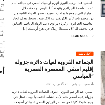
اسفي: عبد الرحيم النبوي انهزم أولمبيك آسفي في ميدانه أمام
8
اتحاد العاصمة الجزائري بنتيجة 0-1، اليوم الجمعة، خلال
متك
المباراة التي جمعتهما بملعب السيرة ، ضمن الجولة الثانية من
مندو
دور مجموعات كأس الكونفدرالية الإفريقية، وسجل هدف اتحاد
سنة 26
العاصمة الجزائري، زكرياء دراوي لاعب الوداد الرياضي السابق
في الدقيقة الـ 84 ، مستغلا ارتباكا في دفاع أولمبيك […]
إجما
افت
READ MORE
آسفي
كمال
أخبار وطنية
والص
الجماعة القروية لغيات دائرة جزولة
إقليم اسفي المعصرة العصرية
أح
“العباسي
سعيد الجدياني
29 نونبر، 2025
اسفي: عبد الرحيم النبوي تعرف الجماعة القروية لغيات دائرة
جزولة إقليم اسفي هذه الأيام، نشاطا اقتصاديا مهما، تمثل في
وجود شبكة كثيفة من معاصر الزيتون العصرية، والتي أصبحت