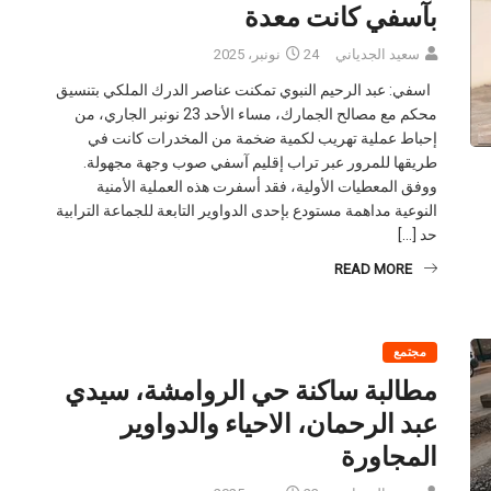
بآسفي كانت معدة
سعيد الجدياني
24 نونبر، 2025
اسفي: عبد الرحيم النبوي تمكنت عناصر الدرك الملكي بتنسيق
محكم مع مصالح الجمارك، مساء الأحد 23 نونبر الجاري، من
إحباط عملية تهريب لكمية ضخمة من المخدرات كانت في
طريقها للمرور عبر تراب إقليم آسفي صوب وجهة مجهولة.
ووفق المعطيات الأولية، فقد أسفرت هذه العملية الأمنية
النوعية مداهمة مستودع بإحدى الدواوير التابعة للجماعة الترابية
حد […]
READ MORE
مجتمع
مطالبة ساكنة حي الروامشة، سيدي
عبد الرحمان، الاحياء والدواوير
المجاورة