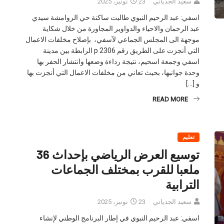
سعيد الجدياني
23 نونبر، 2025
اسفي: عبد الرحيم النبوي طالبت ساكنة حي الروامشة سيدي
عبد الرحمان والاحياء والدواوير المجاورة من خلال شكاية
موجهة الى المجلس الجماعي لآسفي، بإصلاح مخلفات الاعمال
التي أنجزت على الطريق رقم 2306 p الرابطة بين مدينة
اسفي وجمعة اسحيم، نتيجة رداءة وضعها وانتشار الحفر بها
وحدة جوانبها، بحيث تعاني من مخلفات الاعمال التي أنجزت بها
و […]
READ MORE
تعليم
توسيع العرض الرياضي بإحداث 36
ملعبا للقرب بمختلف الجماعات
الترابية
سعيد الجدياني
23 نونبر، 2025
اسفي: عبد الرحيم النبوي في إطار البرنامج الوطني لإنشاء