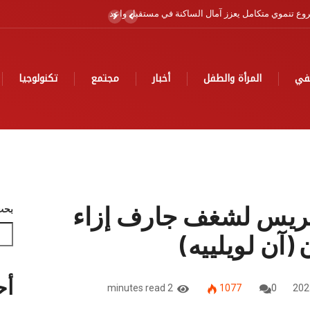
البحري برسم سنة 2026
في
المرأة والطفل
أخبار
مجتمع
تكنولوجيا
تكريس لشغف جارف إزاء
بحث
آن لويلييه)
أح
2 minutes read
1077
0