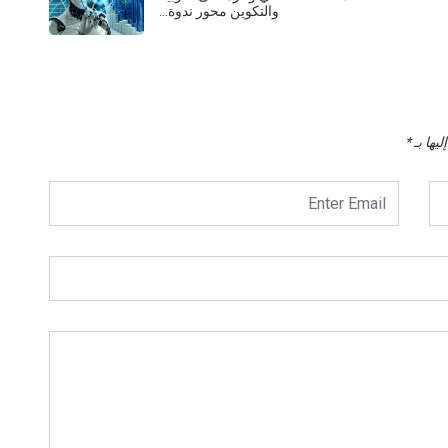
والتكوين محور ندوة…
يها بـ
*