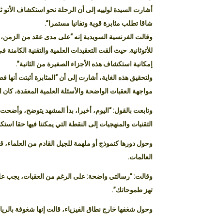
أشارت السيدة لولييه إلى أن الرحلة نحو استكشاف الأتو ثان
شاقا تطلب مثابرة قوية وتفانيا مستمرا”.
وقالت الفرنسية السويدية إنه “على مدى عقد من الزمن، ك
للأتوثانية. حيث ألقت التعقيدات العلمية والتقنية الكامنة
إمكانية استكشاف هذه الأجزاء الصغيرة من الثانية”.
ولتحقيق هذه الغاية، أشارت إلى أن “المثابرة أثبتت أنها
مواجهة العقبات الواضحة والأسئلة العلمية المعقدة، كان التز
وتابعت بالقول: “اليوم، أخيرا، بدأ المشهد يتوضح، وأضح
التقنيات والمنهجيات إلى النقطة التي يمكننا فيها حقا است
وحول دورها كنموذج أو ملهمة للجيل القادم من العلماء، قال
العالمات.
وقالت: “رسالتي واضحة: على الرغم من العقبات، يجب عليك
تهز طموحاتك”.
وحول شغفها خارج نطاق الفيزياء، قالت إنها شغوفة بالريا