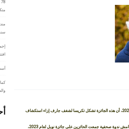
8
متك
مندو
سنة 26
إجما
افت
آسفي
كمال
والص
أح
أكدت آن لويلييه، الحائزة على جائزة نوبل للفيزياء لسنة 2023، أن هذه الجائزة تشكل تكريسا لشغف جارف إزاء استكشاف
وفي حديث خصت به وكالة المغرب العربي للأنباء، على هامش ندوة صحفية جمعت الحائزين على جائزة نوبل لعام 2023،