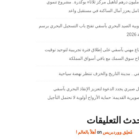
7 مليون درهم لتأهيل مركز ثلاثاء بوكدرة.. مشروع تنموي
امل يعزز آمال الساكنة في مستقبل واعد
بية الصيد البحري بآسفي تفتح باب التسجيل البحري برسم
20
ع مهني بآسفي على إطلاق فترة تجريبية لتوحيد توقيت
تاح سوق السمك مع باقي أسواق المملكة
… مدينة التاريخ والخزف تنتظر نهضة سياحية
 صبري يجدد الدعوة لتعزيز الإنقاذ البحري بآسفي
ويرية القديمة: حماية الأرواح أولوية لا تحتمل التأجيل
دث التعليقات
مُعلِق ووردبريس
on
أهلاً بالعالم !