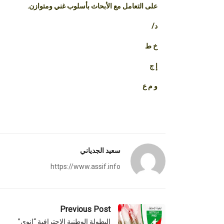
على التعامل مع الأبحاث بأسلوب غني ومتوازن.
د/
خ ط
إ ج
و م ع
سعيد الجدياني
https://www.assif.info
Previous Post
البطولة الوطنية الإحترافية “إنوي”