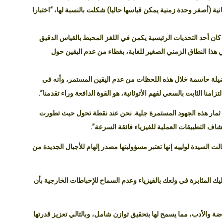
ية (أصغر وحدة زمنية يمكن قياسها حاليا) شكلت بالنسبة لها، “اختبارا
ان أحد التحديات الرئيسية يكمن في اللغز المحيط بالقياس الدقيق
 في هذا النطاق الزمني الصغير للغاية، بغطاء من عدم اليقين حول
 فضيلة حاسمة خلال هذه اللحظات من عدم اليقين المستمر، وأنه في
امنا الثابت بالسعي لفهم الأتوثانية، هو القوة الدافعة وراء تقدمنا”.
ت ثمار هذه الجهود المستمرة جلية. نحن عند نقطة تحول حيث تطورت
كشاف التطبيقات العملية للفيزياء فائقة السرعة”.
ت السيدة لولييه إنها تعتبر مسؤوليتها مصدر إلهام للأجيال الجديدة من
 المثابرة في ولعك بالفيزياء وعدم السماح للإحباطات الخارجية بأن
ضة والأدب، مما يسمح لها بتحقيق توازن شامل، وبالتالي تعزيز قدرتها