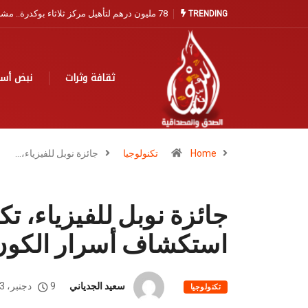
مندوبية الصيد البحري بآسفي تفتح باب التسجيل 
TRENDING
ثقافة وثرات
نبض أس
Home
تكنولوجيا
جائزة نوبل للفيزياء،…
جائزة نوبل للفيزياء، 
استكشاف أسرار الكون (
سعيد الجدياني
9 دجنبر، 2023
تكنولوجيا