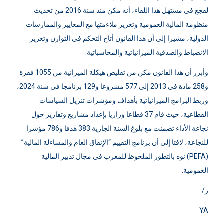
وبالعودة إلى القانون التنظيمي رقم 130.13 لقانون المالية، أكد السيد
لقجع في مستهل هذا اللقاء، أنه مكن منذ سنة 2016 من تحديث
منظومة المالية العمومية وتعزيز ملاءمتها مع المعايير والممارسات
الدولية، مشيرا إلى أن هذا القانون أتاح التحكم في التوازن وتعزيز
الانضباط والصدقية الميزانياتية والمحاسباتية.
وأبرز أن هذا القانون مكن من تقليص هيكلة الميزانية من 1055 فقرة
و258 مادة في 2013 إلى 577 مشروعا و129 برنامجا في سنة 2024،
وربط البرامج الميزانياتية بأهداف ومؤشرات تنزيل السياسات
القطاعية، حيث قام 37 قطاعا وزاريا بإعداد مشاريع وتقارير حول
نجاعة الأداء تضمنت مع بلوغ السنة الجارية 383 هدفا و786 مؤشرا
للنجاعة، لافتا إلى أن برنامج التقييم “الإنفاق العام والمساءلة المالية”
(PEFA) نوه بالتطور الملحوظ للمغرب في مجال تدبير المالية
العمومية.
ر/
YA