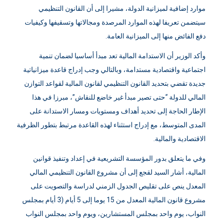
المرصدة من خلال تحسين تحصيلها والتخصيص الأمثل لها، وضمان
موارد إضافية لميزانية الدولة، مشيرا إلى أن القانون التنظيمي
سيتضمن تعريفا لهذه الموارد المرصدة ومجالاتها وتسقيفها وكيفيات
دفع الفائض منها إلى الميزانية العامة.
وأكد الوزير أن الاستدامة المالية تعد مبدأ أساسيا لضمان تنمية
اجتماعية واقتصادية مستدامة، وبالتالي وجب إدراج قاعدة ميزانياتية
جديدة تقضي بتحديد القانون التنظيمي لقانون المالية لقواعد التوازن
المالي للدولة “حتى تصير مبدأ غير خاضع للنقاش”، مبرزا في هذا
الإطار الحاجة إلى تحديد أهداف ومستويات ومسار الاستدانة على
المدى المتوسط، مع إدراج استثناء لهذه القاعدة مرتبط بتطور الظرفية
الاقتصادية والمالية.
وفي ما يتعلق بدور المؤسسة التشريعية في إعداد وتنفيذ قوانين
المالية، أشار السيد لقجع إلى أن مشروع القانون التنظيمي المالي
المعدل ينص على تقليص الجدول الزمني لدراسة والتصويت على
مشروع قانون المالية المعدل من 15 يوما إلى 5 أيام (3 أيام بمجلس