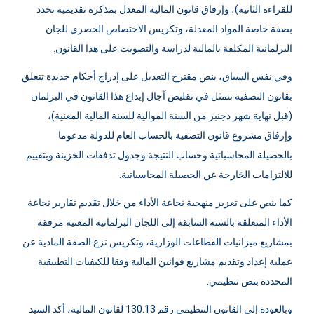
النواب، يوم واحد بمجلس المستشارين، ويوم واحد بمجلس النواب
للقراءة الثانية)، وإرفاق قانون المالية المعدل بمذكرة تقديمية تحدد
بصفة خاصة المواد المعدلة، وتكريس الاختصاص الحصري للجان
البرلمانية المكلفة بالمالية لدراسة والتصويت على هذا القانون.
وفي نفس السياق، ينص مقترح التعديل على إدراج أحكام جديدة تتعلق
بقانون التصفية تتمثل في تقليص آجال إيداع هذا القانون في البرلمان
(قبل نهاية شهر دجنبر من السنة الموالية للسنة المالية المعنية)،
وإرفاق مشروع قانون التصفية بالحساب العام للدولة مدعوما
بالحصيلة المحاسباتية وحساب النتيجة وجدول تدفقات الخزينة وبتقييم
للالتزامات الخارجة عن الحصيلة المحاسباتية.
كما ينص على تعزيز منهجية نجاعة الأداء من خلال تقديم تقارير نجاعة
الأداء المتعلقة بالسنة السابقة إلى اللجان البرلمانية المعنية مرفقة
بمشاريع ميزانيات القطاعات الوزارية، وتكريس نزع الصفة المادية عن
عملية إعداد وتقديم مشاريع قوانين المالية وفقا للكيفيات التطبيقية
المحددة بنص تنظيمي.