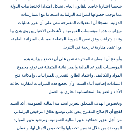
تمارس نشاطا غير تجاري، والتي يبلغ عددها حوالي 200 مؤسسة و20
شخصا اعتباريا خاضعا للقانون العام، تشكل امتدادا لاختصاصات الدولة
مما يوجب خضوعها للمراقبة البرلمانية انسجاما مع الممارسات
الدولية، مسجلا أن التعديلات المقترحة تنص على أن تقرر عمليات
ميزانيات هذه المؤسسات العمومية والأشخاص الاعتباريين وي ؤذن بها
وتنفذ وتراقب وفق نفس الشروط المتعلقة بعمليات الميزانية العامة،
مع اعتماد مقاربة تدريجية في التنزيل.
وأوضح أن المقاربة المقترحة تنص على أن تخضع ميزانية هذه
المؤسسات للقواعد المالية والميزانياتية المتمثلة في توقع مجموع
المواد والتكاليف، واعتماد الطابع التقديري للميزانيات، وإمكانية فتح
اعتمادات إضافية أثناء السنة، وأن تخضع هذه الميزانيات لمقاربة نجاعة
الأداء والضوابط المحاسباتية الجاري بها العمل.
وبخصوص الهدف المتعلق بتعزيز استدامة المالية العمومية، أكد السيد
لقجع أن الإصلاح المقترح ينص على توسيع نطاق الترخيص البرلماني
من أجل تعزيز شفافية تدبير المالية العمومية، وترشيد تدبير الموارد