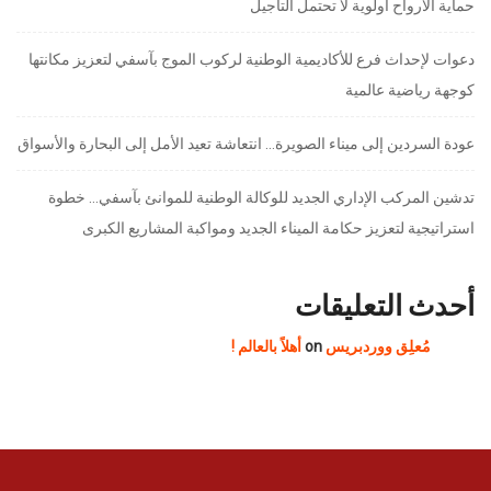
حماية الأرواح أولوية لا تحتمل التأجيل
دعوات لإحداث فرع للأكاديمية الوطنية لركوب الموج بآسفي لتعزيز مكانتها
كوجهة رياضية عالمية
عودة السردين إلى ميناء الصويرة… انتعاشة تعيد الأمل إلى البحارة والأسواق
تدشين المركب الإداري الجديد للوكالة الوطنية للموانئ بآسفي… خطوة
استراتيجية لتعزيز حكامة الميناء الجديد ومواكبة المشاريع الكبرى
أحدث التعليقات
مُعلِق ووردبريس
on
أهلاً بالعالم !