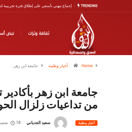
اح سوق السمك مع باقي أسواق المملكة
آسفي… مدينة التاريخ والخزف تنتظر نهضة سيا
TRENDING
ثقافة وثرات
نبض أس
Home
أخبار وطنية
جامعة ابن زهر…
جامعة ابن زهر بأكادير 
من تداعيات زلزال الحو
سعيد الجدياني
18 شتنبر، 2023
أخبار وطنية