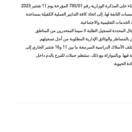
ية رقم 730/01 المؤرخة يوم 11 شتنبر 2023.
التابعة لها، إلى اتخاذ كافة التدابير العملية الكفيلة بمساعدة
لخدمات التعليمية والاجتماعية.
ال المحددة لتسجيل الطلبة لا سيما المنحدرين من المناطق
ق بالمساطر والوثائق الإدارية المطلوبة من أجل تسجيلهم.
وكانت جامعة ابن زهر أرجأت إجراء مباريات الالتحاق بمختلف الأسلاك الدراسية المبرمجة ما بين 11 و16 شتنبر الجاري إلى
فيها. وبالموازاة مع ذلك، ستنظم حملات للتبرع بالدم داخل
ة الحيوية.