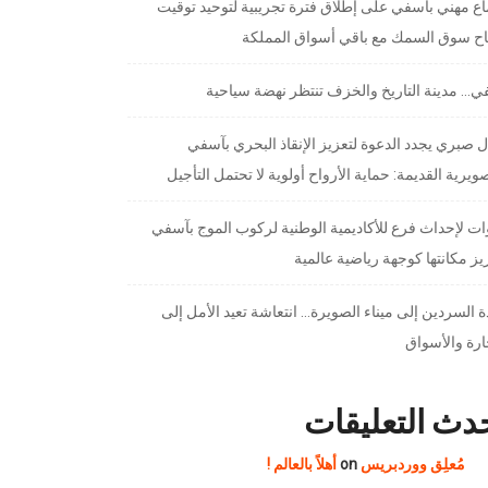
ع مهني بآسفي على إطلاق فترة تجريبية لتوحيد توقيت
تاح سوق السمك مع باقي أسواق المملكة
… مدينة التاريخ والخزف تنتظر نهضة سياحية
 صبري يجدد الدعوة لتعزيز الإنقاذ البحري بآسفي
ويرية القديمة: حماية الأرواح أولوية لا تحتمل التأجيل
ت لإحداث فرع للأكاديمية الوطنية لركوب الموج بآسفي
يز مكانتها كوجهة رياضية عالمية
 السردين إلى ميناء الصويرة… انتعاشة تعيد الأمل إلى
ارة والأسواق
دث التعليقات
مُعلِق ووردبريس
on
أهلاً بالعالم !