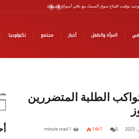
حية
في
المرأة والطفل
أخبار
مجتمع
تكنولوجيا
تواكب الطلبة المتضررين
بحث
ز
أح
1 minute read
1467
0