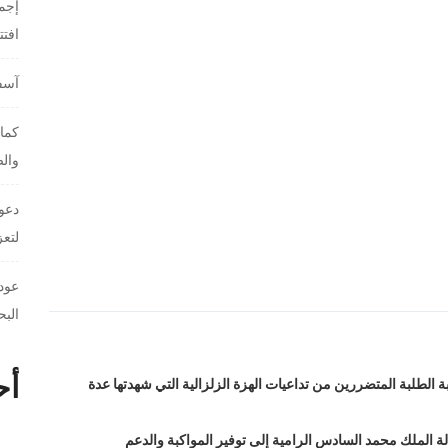
إجما
افت
آسفي
كمال
والص
دعوا
لتعز
عودة
البح
أح
ة الطلبة المتضررين من تداعيات الهزة الزلزالية التي شهدتها عدة
الة الملك محمد السادس الرامية إلى توفير المواكبة والدعم