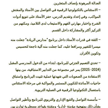
العدالة المرهونة بإنصاف المتعثرين.
– الاستئناس بالتكنولوجيا الرقمية في التواصل بين الأستاذ والمفتش
المواكب، وفي إعداد وتقديم الدرس، حفز الأستاذ على تنويع أدوات
الشرح واختبار مهارتي الفهم والاستيعاب لدى التلاميذ، ومكنهم من
التركيز أكثر والمشاركة داخل القسم.
– الثقة في قدرات الأستاذ داخل برنامج “مدارس الريادة” جعلت منه
ميسرا للتغيير ومرافعا عليه، كما جعلت منه آلية ناجعة لتحسيس
وتكوين الأقران.
– تحدي التعميم الجزئي للبرنامج، ابتداء من الدخول المدرسي المقبل
(2024- 2025) يمر عبر مجموعة من التدابير الاستباقية، من بينها
الاستفادة من الصعوبات التي شهدتها عملية تثبيت البرنامج واستباق
حاجيات الأساتذة للتكوين المستمر والمواكبة في مرحلة الاستئناس
باستعمال التكنولوجيا الرقمية في العملية التربوية.
– مأسسة التواصل والتتبع الإداري والتربوي للبرنامج وتأطير التواصل
بشأن ذلك بمنهجية مؤمنة -إداريا- ومقننة بقواعد مسطرية توازن بين