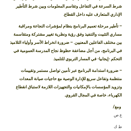
شرط السرعة في التفاعل وتقاسم المعلومات وبين شرط التأطير
الإداري المتعارف عليه داخل القطاع.
– تأطير مرحلة تعميم البرنامج بنظام لمؤشرات النجاعة ومراقبة
مساري التثبيت والتنفيذ وفق رؤية ونظرية تغيير مشتركة ومتقاسمة
بين مختلف الفاعلين المعنيين. – ضرورة انخراط الأسر وأولياء التلاميذ
في البرنامج، من أجل مضاعفة حظوظ نجاح المدرسة العمومية في
التحكم -إيجابيا- في المسار التربوي للتلميذ.
– ضرورة استدامة البرنامج عبر تأمين تواصل مستمر وتقييمات
منتظمة وتفاعل سريع للإدارة الوصية مع حاجيات صيانة المعدات
وتزويد المؤسسات بالإمكانيات والتجهيزات اللازمة لاستباق انقطاع
الكهرباء، خاصة في المجال القروي.
ومع/
ع ص
ط ك