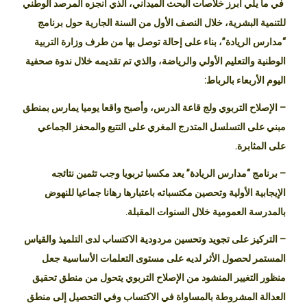
في ما يلي أبرز خلاصات البحث الميداني، الذي أنجزه المرصد الوطني
للتنمية البشرية، خلال النصف الأول من السنة الجارية حول برنامج
“مدارس الريادة”، بناء على إحالة توصل بها من طرف وزارة التربية
الوطنية والتعليم الأولي والرياضة، والذي تم تقديمه خلال ندوة صحفية
اليوم الأربعاء بالرباط:
– الإصلاح التربوي ولج قاعة الدرس، وأصبح واقعا يوميا يمارس بمنطق
مبني على التسلسل المتدرج المغري على التتبع والمحفز الجماعي
على المثابرة.
– برنامج “مدارس الريادة” يعد مكسبا تربويا وجب تثمين نتائجه
الإيجابية الأولية وتحصين مكتسباته باعتبارها رهانا جماعيا للنهوض
بالمدرسة العمومية خلال السنوات المقبلة.
– التركيز على تجويد وتحسين مردودية الاكتساب لدى التلميذ والقياس
المستمر لحصول الأثر لديه على مستوى التعلمات الأساسية جعل
منظور التغيير المنشود من الإصلاح التربوي يتحول من منطق تحقيق
العدالة المشروطة بالمساواة في الاكتساب وفي التحصيل إلى منطق