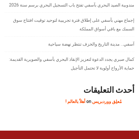
مندوبية الصيد البحري بآسفي تفتح باب التسجيل البحري برسم سنة 2026
إجماع مهني بآسفي على إطلاق فترة تجريبية لتوحيد توقيت افتتاح سوق
السمك مع باقي أسواق المملكة
آسفي… مدينة التاريخ والخزف تنتظر نهضة سياحية
كمال صبري يجدد الدعوة لتعزيز الإنقاذ البحري بآسفي والصويرية القديمة:
حماية الأرواح أولوية لا تحتمل التأجيل
أحدث التعليقات
مُعلِق ووردبريس
on
أهلاً بالعالم !