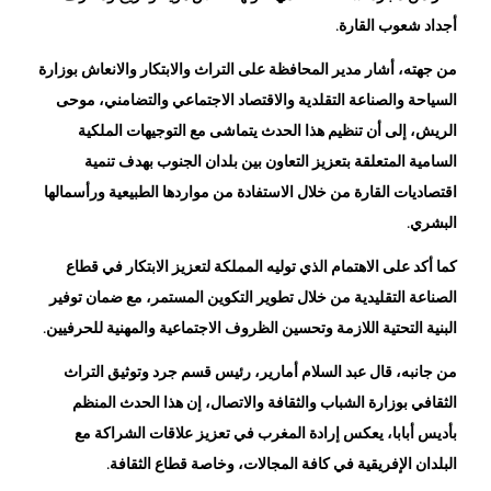
أجداد شعوب القارة.
من جهته، أشار مدير المحافظة على التراث والابتكار والانعاش بوزارة
السياحة والصناعة التقلدية والاقتصاد الاجتماعي والتضامني، موحى
الريش، إلى أن تنظيم هذا الحدث يتماشى مع التوجيهات الملكية
السامية المتعلقة بتعزيز التعاون بين بلدان الجنوب بهدف تنمية
اقتصاديات القارة من خلال الاستفادة من مواردها الطبيعية ورأسمالها
البشري.
كما أكد على الاهتمام الذي توليه المملكة لتعزيز الابتكار في قطاع
الصناعة التقليدية من خلال تطوير التكوين المستمر، مع ضمان توفير
البنية التحتية اللازمة وتحسين الظروف الاجتماعية والمهنية للحرفيين.
من جانبه، قال عبد السلام أمارير، رئيس قسم جرد وتوثيق التراث
الثقافي بوزارة الشباب والثقافة والاتصال، إن هذا الحدث المنظم
بأديس أبابا، يعكس إرادة المغرب في تعزيز علاقات الشراكة مع
البلدان الإفريقية في كافة المجالات، وخاصة قطاع الثقافة.
وأبرز أن الصناعة التقليدية متجذرة في تاريخ المملكة، مشيرا إلى أن