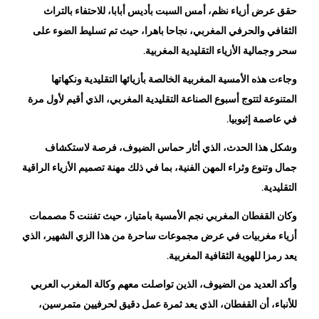
الثقافي والحرفي المغربي، نجاحا باهرا، حيث تم تسليط الضوء على
سحر وجمالية الأزياء التقليدية المغربية.
وجاءت هذه الأمسية المغربية الخالصة بأزيائها التقليدية ونكهاتها
المتنوعة لتتوج أسبوع الصناعة التقليدية المغربي، الذي أقيم لأول مرة
في عاصمة إثيوبيا.
وشكل هذا الحدث، الذي أثار حماس الضيوف، فرصة لاستكشاف
جمال وتنوع وثراء المهن الفنية، بما في ذلك مهنة تصميم الأزياء الراقية
التقليدية.
وكان القفطان المغربي نجم الأمسية بامتياز، حيث تفننت 5 مصممات
أزياء مغربيات في عرض مجموعات ساحرة من هذا الزي الشهير، الذي
يعد رمزا للهوية الثقافية المغربية.
وأكد العديد من الضيوف، الذين تواصلت معهم وكالة المغرب العربي
للأنباء، أن القفطان، الذي يعد ثمرة عمل دقيق لحرفيين متمرسين،
يشكل رمزا حقيقيا للثقافة المغربية، معربين عن رغبتهم في جعل هذا