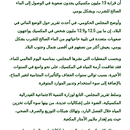
كشف المجلس الوطني لتقييم سياسة التنمية الاجتماعية بالمكسيك،
أن قرابة 13 مليون مكسيكي يجدون صعوبة في الوصول إلى الماء
الصالح للشرب، وبشكل يومي.
وأوضح المجلس الحكومي، في أحدث تقرير حول الوضع المائي في
البلاد، إن ما بين 12.5 و12.9 مليون شخص في المكسيك يواجهون
صعوبات متعددة في تلبية حاجياتهم من الماء الصالح للشرب بشكل
يومي، يعيش أكثر من نصفهم في أقصى شمال وجنوب البلاد.
وبحسب المعطيات التي نشرها المجلس، بمناسبة اليوم العالمي للماء،
فقد تفاقمت أزمة المياه في المكسيك، على نحو واسع في السنوات
الأخيرة، بسبب توالي سنوات الجفاف والتأثيرات المتنامية لتغير المناخ،
بالإضافة إلى سوء استخدام وتدبير الموارد المتوفرة.
وسلط تقرير المجلس، التابع لوزارة التنمية الاجتماعية الفيدرالية
المكسيكية، الضوء على إشكاليات عديدة، من بينها سوء آليات تخزين
المياه خلال الفصل البارد، وتهالك شبكات التوزيع والصرف الصحي،
حيث يتم إهدار ملايير الأمتار المكعبة.