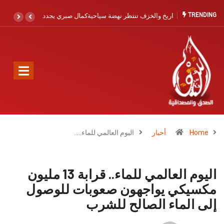
TRENDING
كمال صبري يجدد الدعوة لتعزيز الإنقاذ البحري بآسفي والصويرية القديمة: حماية
الأرواح أولوية لا تحتمل التأجيل
Home
أخبار
اليوم العالمي للماء..…
اليوم العالمي للماء.. قرابة 13 مليون
مكسيكي يواجهون صعوبات للوصول
إلى الماء الصالح للشرب