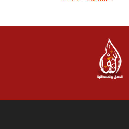
مُعلِق ووردبريس
on
أهلاً بالعالم !