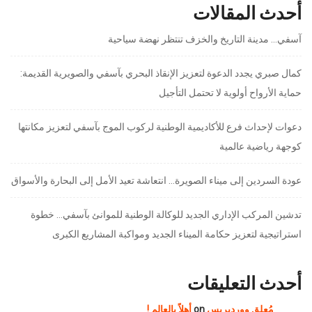
أحدث المقالات
آسفي… مدينة التاريخ والخزف تنتظر نهضة سياحية
كمال صبري يجدد الدعوة لتعزيز الإنقاذ البحري بآسفي والصويرية القديمة:
حماية الأرواح أولوية لا تحتمل التأجيل
دعوات لإحداث فرع للأكاديمية الوطنية لركوب الموج بآسفي لتعزيز مكانتها
كوجهة رياضية عالمية
عودة السردين إلى ميناء الصويرة… انتعاشة تعيد الأمل إلى البحارة والأسواق
تدشين المركب الإداري الجديد للوكالة الوطنية للموانئ بآسفي… خطوة
استراتيجية لتعزيز حكامة الميناء الجديد ومواكبة المشاريع الكبرى
أحدث التعليقات