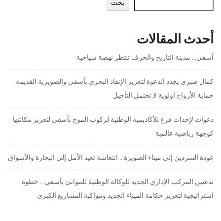
بحث
أحدث المقالات
آسفي… مدينة التاريخ والخزف تنتظر نهضة سياحية
كمال صبري يجدد الدعوة لتعزيز الإنقاذ البحري بآسفي والصويرية القديمة:
حماية الأرواح أولوية لا تحتمل التأجيل
دعوات لإحداث فرع للأكاديمية الوطنية لركوب الموج بآسفي لتعزيز مكانتها
كوجهة رياضية عالمية
عودة السردين إلى ميناء الصويرة… انتعاشة تعيد الأمل إلى البحارة والأسواق
تدشين المركب الإداري الجديد للوكالة الوطنية للموانئ بآسفي… خطوة
استراتيجية لتعزيز حكامة الميناء الجديد ومواكبة المشاريع الكبرى