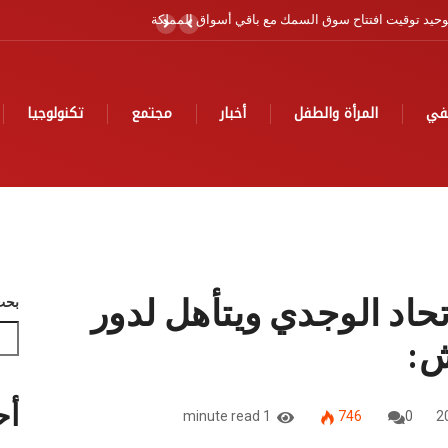
ية
في
المرأة والطفل
أخبار
مجتمع
تكنولوجيا
حاد الوجدي ويتأهل لدور
بحث
ش:
أح
1 minute read
746
0