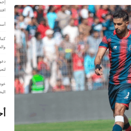
إجما
افت
آسفي
كمال
والص
دعوا
لتعز
عودة
البح
أح