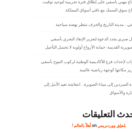
ع مهني بآسفي على إطلاق فترة تجريبية لتوحيد توقيت
تاح سوق السمك مع باقي أسواق المملكة
… مدينة التاريخ والخزف تنتظر نهضة سياحية
 صبري يجدد الدعوة لتعزيز الإنقاذ البحري بآسفي
ويرية القديمة: حماية الأرواح أولوية لا تحتمل التأجيل
ت لإحداث فرع للأكاديمية الوطنية لركوب الموج بآسفي
يز مكانتها كوجهة رياضية عالمية
 السردين إلى ميناء الصويرة… انتعاشة تعيد الأمل إلى
ارة والأسواق
دث التعليقات
مُعلِق ووردبريس
on
أهلاً بالعالم !