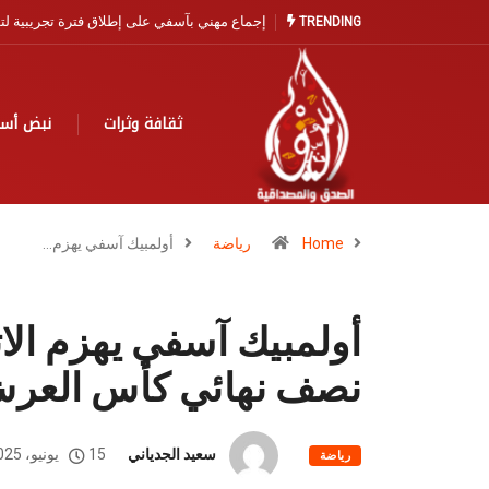
آسفي… مدينة التاريخ والخزف تنتظر نهضة سياح
TRENDING
ثقافة وثرات
نبض أس
Home
رياضة
أولمبيك آسفي يهزم…
أولمبيك آسفي يهزم الات
نصف نهائي كأس العر
سعيد الجدياني
15 يونيو، 2025
رياضة