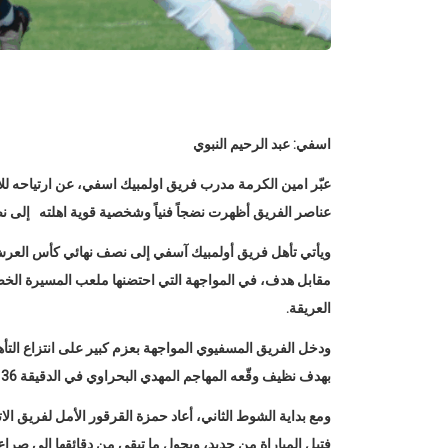
اسفي: عبد الرحيم النبوي
عبّر امين الكرمة مدرب فريق اولمبيك اسفي، عن ارتياحه للأدا
عناصر الفريق أظهرت نضجاً فنياً وشخصية قوية اهلته إلى 
ويأتي تأهل فريق أولمبيك آسفي إلى نصف نهائي كأس العرش ل
مقابل هدف، في المواجهة التي احتضنها ملعب المسيرة الخض
العريقة.
ودخل الفريق المسفيوي المواجهة بعزم كبير على انتزاع الت
بهدف نظيف وقّعه المهاجم المهدي البحراوي في الدقيقة 36 بعد مجهود جماعي منسق في الخط الأمامي.
فتيل المباراة من جديد، ويحول ما تبقى من دقائقها إلى صراع