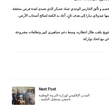
الخصم و تألق الحارس الوجدي عماد عسكر الذي تصدى لعدة فرص محققة
حصل على ركلة جزاء حاسمة في الدقيقة 78، ترجمها عبدولاي ديارا إلى هدف ثانٍ، أعاد به الكفة لصالح أصحاب الأرض،
التتويج بلقب طال انتظاره، وسط دعم جماهيري كبير وتطلعات مشروعة
 مع اتحاد تواركة.
Next Post
المدير الإقليمي لوزارة التربية الوطنية
باسفي يستقبل التلميذ…