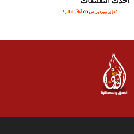
أحدث التعليقات
مُعلِق ووردبريس
on
أهلاً بالعالم !