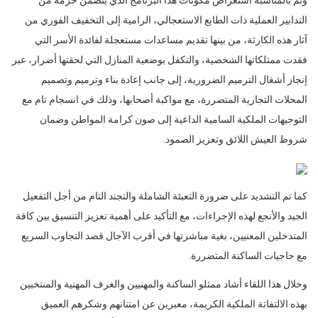
وتم بالمناسبة استعراض مكونات هذا البرنامج الذي يتضمن حزمة من
التدابير العملية ذات الطابع الاستعجالي، الرامية إلى التخفيف الفوري من
آثار هذه الكارثة، من بينها تقديم مساعدات مستعجلة لفائدة الأسر التي
فقدت ممتلكاتها الشخصية، والتكفل بوضعية المنازل التي لحقتها أضرار، عبر
إنجاز أشغال الترميم الضرورية، إلى جانب إعادة بناء وترميم وتصميم
المحلات التجارية المتضررة، مع مواكبة أصحابها، وذلك في انسجام تام مع
التوجيهات الملكية السامية الداعية إلى صون كرامة المواطن وضمان
شروط العيش اللائق وتعزيز الصمود.
كما تم التشديد على ضرورة التعبئة الشاملة والتجند التام من أجل التفعيل
الجيد والأنجع لهذه الإجراءات، مع التأكيد على أهمية تعزيز التنسيق بين كافة
المتدخلين المعنيين، بغية مباشرتها في أقرب الآجال قصد التجاوب السريع
مع حاجيات الساكنة المتضررة.
وخلال هذا اللقاء أشاد ممثلو الساكنة والمهنيين والغرف المهنية والمنتخبين
بهذه الالتفاتة الملكية الكريمة، معبرين عن امتنانهم وشكرهم العميق