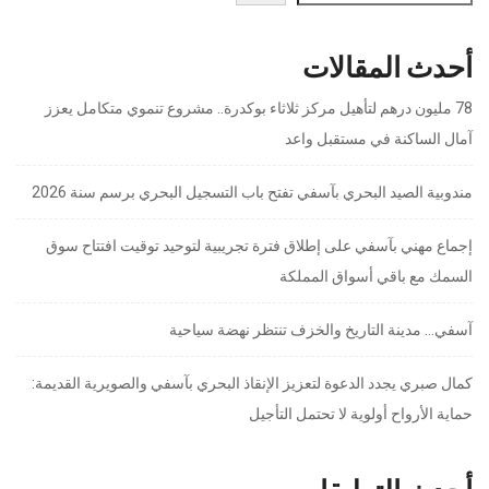
أحدث المقالات
78 مليون درهم لتأهيل مركز ثلاثاء بوكدرة.. مشروع تنموي متكامل يعزز
آمال الساكنة في مستقبل واعد
مندوبية الصيد البحري بآسفي تفتح باب التسجيل البحري برسم سنة 2026
إجماع مهني بآسفي على إطلاق فترة تجريبية لتوحيد توقيت افتتاح سوق
السمك مع باقي أسواق المملكة
آسفي… مدينة التاريخ والخزف تنتظر نهضة سياحية
كمال صبري يجدد الدعوة لتعزيز الإنقاذ البحري بآسفي والصويرية القديمة:
حماية الأرواح أولوية لا تحتمل التأجيل