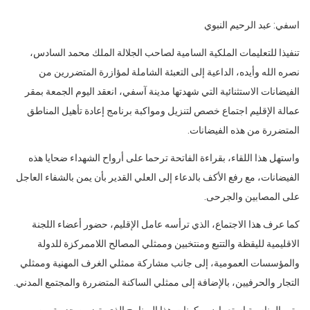
اسفي: عبد الرحيم النبوي
تنفيذا للتعليمات الملكية السامية لصاحب الجلالة الملك محمد السادس،
نصره الله وأيده، الداعية إلى التعبئة الشاملة لمؤازرة المتضررين من
الفيضانات الاستثنائية التي شهدتها مدينة آسفي، انعقد اليوم الجمعة بمقر
عمالة الإقليم اجتماع خصص لتنزيل ومواكبة برنامج إعادة تأهيل المناطق
المتضررة من هذه الفيضانات.
واستهل هذا اللقاء، بقراءة الفاتحة ترحما على أرواح الشهداء ضحايا هذه
الفيضانات، مع رفع الأكف بالدعاء إلى العلي القدير بأن يمن بالشفاء العاجل
على المصابين والجرحى.
كما عرف هذا الاجتماع، الذي ترأسه عامل الإقليم، حضور أعضاء اللجنة
الاقليمية لليقظة والتتبع ومنتخبين وممثلي المصالح اللاممركزة للدولة
والمؤسسات العمومية، إلى جانب مشاركة ممثلي الغرف المهنية وممثلي
التجار والحرفيين، بالإضافة إلى ممثلي الساكنة المتضررة والمجتمع المدني.