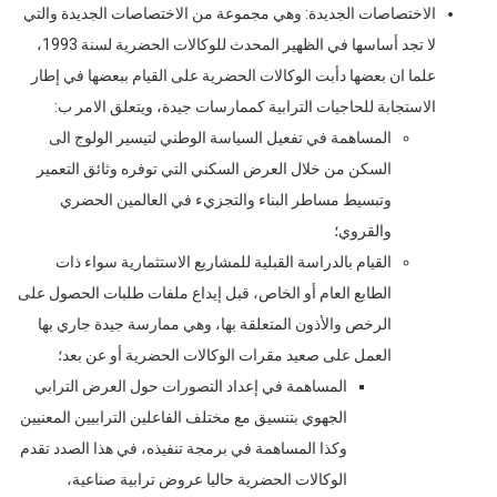
الاختصاصات الجديدة: وهي مجموعة من الاختصاصات الجديدة والتي
لا تجد أساسها في الظهير المحدث للوكالات الحضرية لسنة 1993،
علما ان بعضها دأبت الوكالات الحضرية على القيام ببعضها في إطار
الاستجابة للحاجيات الترابية كممارسات جيدة، ويتعلق الامر ب:
المساهمة في تفعيل السياسة الوطني لتيسير الولوج الى
السكن من خلال العرض السكني التي توفره وثائق التعمير
وتبسيط مساطر البناء والتجزيء في العالمين الحضري
والقروي؛
القيام بالدراسة القبلية للمشاريع الاستثمارية سواء ذات
الطابع العام أو الخاص، قبل إيداع ملفات طلبات الحصول على
الرخص والأذون المتعلقة بها، وهي ممارسة جيدة جاري بها
العمل على صعيد مقرات الوكالات الحضرية أو عن بعد؛
المساهمة في إعداد التصورات حول العرض الترابي
الجهوي بتنسيق مع مختلف الفاعلين الترابيين المعنيين
وكذا المساهمة في برمجة تنفيذه، في هذا الصدد تقدم
الوكالات الحضرية حاليا عروض ترابية صناعية،