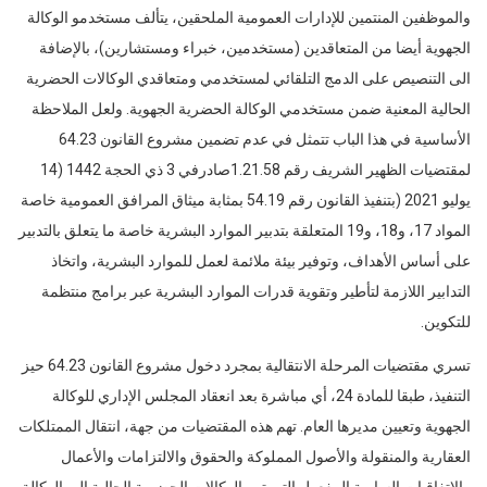
والموظفين المنتمين للإدارات العمومية الملحقين، يتألف مستخدمو الوكالة
الجهوية أيضا من المتعاقدين (مستخدمين، خبراء ومستشارين)، بالإضافة
الى التنصيص على الدمج التلقائي لمستخدمي ومتعاقدي الوكالات الحضرية
الحالية المعنية ضمن مستخدمي الوكالة الحضرية الجهوية. ولعل الملاحظة
الأساسية في هذا الباب تتمثل في عدم تضمين مشروع القانون 64.23
لمقتضيات الظهير الشريف رقم 1.21.58صادرفي 3 ذي الحجة 1442 (14
يوليو 2021 (بتنفيذ القانون رقم 54.19 بمثابة ميثاق المرافق العمومية خاصة
المواد 17، و18، و19 المتعلقة بتدبير الموارد البشرية خاصة ما يتعلق بالتدبير
على أساس الأهداف، وتوفير بيئة ملائمة لعمل للموارد البشرية، واتخاذ
التدابير اللازمة لتأطير وتقوية قدرات الموارد البشرية عبر برامج منتظمة
للتكوين.
تسري مقتضيات المرحلة الانتقالية بمجرد دخول مشروع القانون 64.23 حيز
التنفيذ، طبقا للمادة 24، أي مباشرة بعد انعقاد المجلس الإداري للوكالة
الجهوية وتعيين مديرها العام. تهم هذه المقتضيات من جهة، انتقال الممتلكات
العقارية والمنقولة والأصول المملوكة والحقوق والالتزامات والأعمال
والاتفاقيات السارية المفعول التي تهم الوكالات الحضرية الحالية الى الوكالة