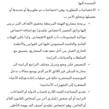
المسندة إليها.
الاختصاصات المطورة: وهي اختصاصات تم تطويرها أو تحديدها أو
تفصيلها ويتعلق الامر ب:
برمجة مشاريع التهيئة المرتبطة بتحقيق الأهداف التي ترمي
إليها وثائق التعمير (اختصاص تقليدي) مع إضافة اختصاص
مواكبة المجموعات ذات النفع الاقتصادي، وكذا باقي الهيئات
العامة والخاصة المنصوص عليها في القوانين والأنظمة
الجاري العمل من أجل تنفيذ هذه المشاريع، بتنسيق مع
السلطات والجماعات الترابية؛
التنصيص على وضع وتنزيل مختلف البرامج الرامية الى
محاربة السكن غير اللائق الامر الذي يوسع مجالات تدخل
المؤسسة المنحصرة حاليا في عمليات إعادة هيكلة الأحياء
المفتقرة إلى التجهيزات الأساسية؛
تقديم المساعدة الفنية اللازم لحساب الدولة أو الجماعات
الترابية أو أي شخص اعتباري آخر من أشخاص القانون العام
أو الخاص، وهو اختصاص تقليدي أضيف اليه مهمة التأطير