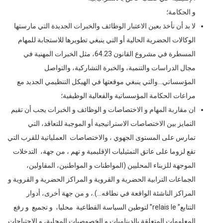
و الحكامة؛
لا بد أن نأخذ بعين الاعتبار الوظائف والخبرات الجديدة التي مارستها
الوكالات الحضرية الحالية أو التي ينبغي تطويرها للاستجابة للمهام
المسطرة في مشروع القانون 64.23، مثل الخبرات المهنية في
مجال الدراسات والتنمية، والخبرة التشاركية، والتواصل
المؤسساتي…والتي ينبغي موقعتها في الهيكل التنظيمي الجديد مع
مراعات الحكامة المؤسساتية والفعالية الوظيفية؛
ان مقاربة المهام و الاختصاصات و الوظائف و الخبرات يجب أن تقيم
التمايز بين الاختصاصات الاستراتيجية أو الموجبة للتعاقد، التي
تمارس على المستوى الجهوي ، والاختصاصات العملياتية للقرب التي
تقع لزوما على عاتق التمثيليات الإقليمية و تهم ، من جهة، التدخلات
الموجهة للزبناء المحليين (المواطنات و المواطنين، المقاولين،
الجماعات الترابية الحضرية و القروية و المراكز الحضرية و القروية و
المراكز الناشئة الواقعة في نطاقه…).، و من جهة أخرى، أدوار
التتابع” relais le” لتوطين السياسة القطاعية محليا، و تجميع و رفع
المعلومات المتعلقة بالديناميات و الخصوصيات المحلية، و الاحتياجات