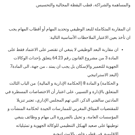
والمساهمة والشراكة، قطب اليقظة المجالية والتحسيس.
ان المقاربة المتكاملة للبعد الوظيفي وتحديد المهام أو أقطاب المهام يجب
ان تأخذ بعين الاعتبار الملاحظات الأساسية التالية:
ان مقاربة البعد الوظيفي لا ينبغي ان تقتصر على الاعتماد فقط على
المادة 3 من مشروع القانون رقم 64.23 يتعلق بإحداث الوكالات
الجهوية للتعمير والإسكان بل يجب ان يمتد ، من جهة، الى المادة7
(البعد الاستراتيجي
و الحكامة) و المادة 8 (الحكامة الإدارية و المالية) من الباب الثالث
المتعلق بالإدارة و التسيير، على اعتبار أن الاختصاصات المسطرة في
المادتين سالفتي الذكر، التي تهم المجلس الإداري، تعتبر تنزيلا
للمقتضيات الميثاق المغربي للممارسات الجيدة لحكامة المنشآت و
المؤسسات العامة، و تحيل بالضرورة الى مهام و وظائف ينبغي
توطينها على صعيد الهيكل التنظيمي للوكالة الجهوية و تمثيلياته
الإقليمية في قطب خاص بالاستراتيجية