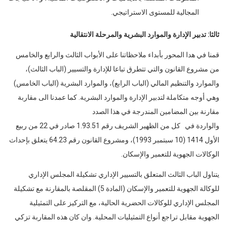
المجالية للمستوى الاستراتيجي.
ثالثا: تدبير الإدارة والموارد البشرية والمرحلة الانتقالية
قمنا في هدا المحور بأبداء ملاحظاتنا على الأبواب الثالث والرابع والخامس
من مشروع القانون والتي تتطرق تباعا للإدارة والتسيير (الباب الثالث)،
والموارد والتنظيم المالي (الباب الرابع)، والموارد البشرية (الباب الخامس)
وهي أوجه متكاملة لتدبير الإدارة والموارد البشرية. كما عمدنا الى مقاربة
مقارنة بين المضامين المندرجة في هذا الصدد
والواردة في كل من الظهير الشريف رقم 1.93.51 صادر في 22 من ربيع
الأول 1414 (10 سبتمبر 1993)، ومشروع القانون رقم 64.23 يتعلق بإحداث
الوكالات الجهوية للتعمير والإسكان.
يتناول الباب الثالث المتعلق بالتسيير الإداري تشكيلة المجلس الإداري
للوكالة الجهوية للتعمير والإسكان (المادة 5) المقلصة بالمقارنة مع تشكيلة
المجلس الإداري للوكالات الحضرية الحالية، مع التركيز على التمثيلية
الجهوية مقابل تراجع أنواع التمثيليات المحلية. وان كان هذه المقاربة تزكي