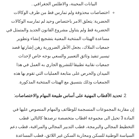
البيانات المحينة، والاطلس الجغرافي…
اختصاصات محذوفة ولم تمارس قط من طرف الوكالات
الحضرية: يتعلق الامر باختصاص وحيد لم تمارسه الوكالات
الحضرية قط ولم يتناول مشروع القانون الجديد والمتمثل في
مساعدة الهيئات المنتخبة المعنية بتشجيع إنشاء وتطوير
جمعيات الملاك، بجعل الأطر الضرورية رهن إشارتها قصد
تيسير تنفيذ وثائق التعمير والسعي بوجه خاص لإحداث
جمعيات نقابية تطبيقا للتشريع الجاري به العمل في هذا
الميدان والحرص على متابعة العمليات التي تقوم بها هذه
الجمعيات وذلك بتنسيق مع الهيئات المنتخبة المذكورة.
تحديد الأقطاب المهنية على أساس طبيعة المهام والاختصاصات:
إن مقاربة المجموعات المنسجمة للوظائف والمهام المنصوص عليها في
المادة 3 تحيل الى مجموعة اقطاب متخصصة نرصدها كالتالي: قطب
التخطيط المجالي والبرمجة، قطب التدبير المجالي والمراقبة، قطب دعم
السياسة الوطنية للسكن ومحاربة السكن غير اللائق، قطب المساعدة