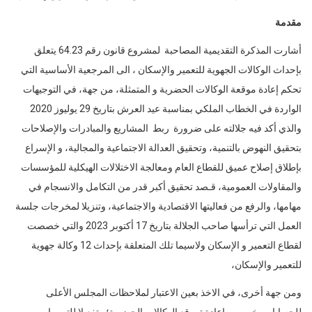
مقدمة
أشارت المذكرة التقديمية المصاحبة لمشروع قانون رقم 64.23 يتعلق
بإحداث الوكالات الجهوية للتعمير والإسكان ، الى المرجعية الأساسية التي
تحكم إعادة موقعة الوكالات الحضرية و المتمثلة، من جهة، في التوجيهات
الواردة في الخطاب الملكي بمناسبة عيد العرش بتاريخ 29 يوليوز 2020
والذي أكد فيه جلالته على ضرورة ربط المشاريع والمبادرات والإصلاحات
بتحقيق النهوض بالتنمية، وتحقيق العدالة الاجتماعية والمجالية، و الإسراع
بإطلاق إصلاح عميق للقطاع العام ومعالجة الاختلالات الهيكلية للمؤسسات
والمقاولات العمومية، قـصد تحقيق أكبر قدر من التكامل والانسجام في
مهامها، والرفع من فعاليتها الاقتصادية والاجتماعية، وتنزيلا لمخرجات جلسة
العمل التي ترأسها صاحب الجلالة بتاريخ 17 أكتوبر 2023 والتي خصصت
لقطاع التعمير و الإسكان ولاسيما تلك المتعلقة بإحداث 12 وكالة جهوية
للتعمير والإسكان،
ومن جهة أخرى، في الاخذ بعين الاعتبار لملاحظات المجلس الأعلى
للحسابات بخصوص إعادة تموقع الوكالات الحضرية؛ وتفعيلا للتوصيات