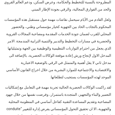
المطروحة بالنسبة للتخطيط والحكامة، وعرض السكن، ودعم العالم القروي
والحد من الفوارق المجالية، والرقي بجودة الإطار المبني.
ولعل القادم من الأيام سيحمل نقاشات مهمة حول مستقبل هذه المؤسسات
المحكوم بالتجاذب الحاد بين الجهوية كخيار مؤسساتي وطني، والحضور
المحلي للقرب لضمان جودة الخدمات المقدمة ومصاحبة المجالات القروية
والحضرية في مسارات التخطيط والتدبير والتنمية الترابية المندمجة. الامر
الذي يجعل من احترام التوازنات التنظيمية والوظيفية بين الجهة وتمثيلياتها
المدخل الاول لإنجاح ورش إعادة موقعة الوكالات الحضرية، بالإضافة الى
مدخل ثاني لا يقل أهمية والمتمثل في الرقي بالوضعية الاعتبارية
والاقتصادية والاجتماعية للموارد البشرية من خلال اخراج القانون الأساسي
الموحد لهذه المؤسسات يستجيب لتطلعاتها.
لقد راكمت الوكالات الحضرية الحالية تجربة مهمة في التعامل مع إشكاليات
التعمير والبناء والتجهيز، المتجددة باستمرار، وفرضت نفسها من خلال جهود
المصاحبة وتقديم المساعدة التقنية كفاعل أساسي في المنظومة المحلية
والجهوية، الا ان تحقيق التحول المؤسساتي يفرض إدارة للتغيير “conduite