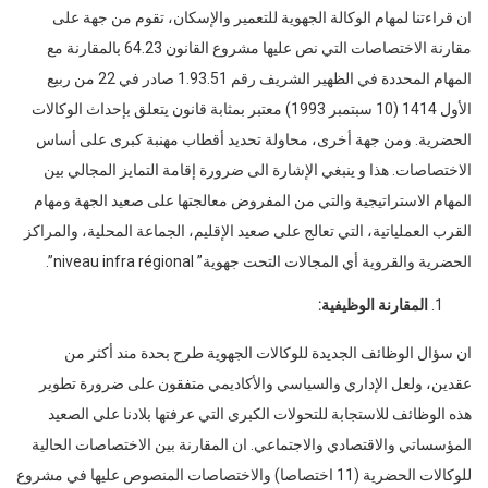
ان قراءتنا لمهام الوكالة الجهوية للتعمير والإسكان، تقوم من جهة على
مقارنة الاختصاصات التي نص عليها مشروع القانون 64.23 بالمقارنة مع
المهام المحددة في الظهير الشريف رقم 1.93.51 صادر في 22 من ربيع
الأول 1414 (10 سبتمبر 1993) معتبر بمثابة قانون يتعلق بإحداث الوكالات
الحضرية. ومن جهة أخرى، محاولة تحديد أقطاب مهنبة كبرى على أساس
الاختصاصات. هذا و ينبغي الإشارة الى ضرورة إقامة التمايز المجالي بين
المهام الاستراتيجية والتي من المفروض معالجتها على صعيد الجهة ومهام
القرب العملياتية، التي تعالج على صعيد الإقليم، الجماعة المحلية، والمراكز
الحضرية والقروية أي المجالات التحت جهوية” niveau infra régional”.
المقارنة الوظيفية:
ان سؤال الوظائف الجديدة للوكالات الجهوية طرح بحدة مند أكثر من
عقدين، ولعل الإداري والسياسي والأكاديمي متفقون على ضرورة تطوير
هذه الوظائف للاستجابة للتحولات الكبرى التي عرفتها بلادنا على الصعيد
المؤسساتي والاقتصادي والاجتماعي. ان المقارنة بين الاختصاصات الحالية
للوكالات الحضرية (11 اختصاصا) والاختصاصات المنصوص عليها في مشروع