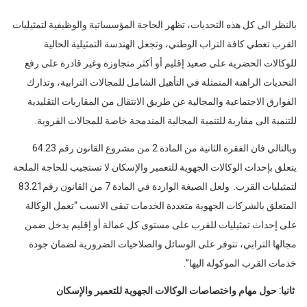
بالنظر الى كل هذه التحديات، تظهر الحاجة المؤسساتية والوظيفية لتمثيليات
القرب تغطي كافة التراب الوطني، وتجعل الهندسة التمثيلية الحالية
للوكالات الحضرية على صعيد إقليم أو أكثر متجاوزة وغير قادرة على رفع
التحديات الراهنة المتمثلة في اﻟﺘﺄﻫﻴﻞ اﻟﺸﺎﻣﻞ ﻟﻠﻤﺠﺎﻻت اﻟﺘﺮاﺑﻴﺔ، وﺗﺪارك
اﻟﻔﻮارق اﻻﺟﺘﻤﺎﻋﻴﺔ واﻟﻤﺠﺎﻟﻴﺔ عن طريق اﻻﻧﺘﻘﺎل ﻣﻦ اﻟﻤﻘﺎرﺑﺎت اﻟﺘﻘﻠﻴﺪﻳﺔ
ﻟﻠﺘﻨﻤﻴﺔ الى ﻣﻘﺎرﺑﺔ ﻟﻠﺘﻨﻤﻴﺔ اﻟﻤﺠﺎﻟﻴﺔ اﻟﻤﻨﺪﻣﺠﺔ خاصة للمجالات القروية.
وبالتالي فان الفقرة الثانية من المادة 2 من مشروع القانون رقم 64.23
يتعلق بإحداث الوكالات الجهوية للتعمير والإسكان لا تستجيب للحاجة الملحة
لتمثيليات القرب. ولعل الصيغة الواردة في المادة 7 من القانون رقم83.21
المتعلق بالشركات الجهوية متعددة الخدمات تبقى الانسب “تعمل الوكالة
على إحداث تمثيليات للقرب على مستوى كل عمالة أو إقليم يدخل ضمن
مجالها الترابي، تتوفر على الوسائل والصلاحيات الضرورية لضمان جودة
خدمات القرب الموكولة اليها”.
ثانيا: حول مهام واختصاصات الوكالات الجهوية للتعمير والإسكان