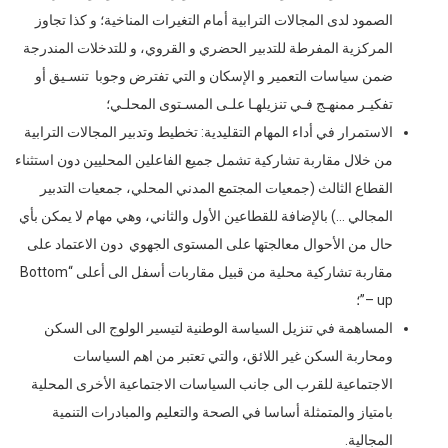
الصمود لدى المجالات الترابية أمام التغيرات المناخية؛ و كذا تجاوز
المركزية المفرطة للتدبير الحضري و القروي، و للتدخلات المندرجة
ضمن سياسات التعمير و الإسكان و التي تفترض وجوبا تنسـيق أو
تفكيـر ممنهـج فـي تنزيلهـا علـى المسـتوى المحلـي؛
الاستمرار في أداء المهام التقليدية: تخطيط وتدبير المجالات الترابية
من خلال مقاربة تشاركية تشمل جميع الفاعلين المحليين دون استثناء
القطاع الثالث (جمعيات المجتمع المدني المحلي، جمعيات التدبير
المجالي …) بالإضافة للقطاعين الأول والثاني، وهي مهام لا يمكن بأي
حال من الأحوال معالجتها على المستوى الجهوي دون الاعتماد على
مقاربة تشاركية محلية من قبيل مقاربات أسفل الى أعلى “Bottom
– up”؛
المساهمة في تنزيل السياسة الوطنية لتيسير الولوج الى السكن
ومحاربة السكن غير اللائق، والتي تعتبر من اهم السياسات
الاجتماعية للقرب الى جانب السياسات الاجتماعية الأخرى المحلية
بامتياز والمتمثلة أساسا في الصحة والتعليم والمبادرات التنمية
المجالية.