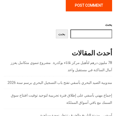
بحث
بحث
أحدث المقالات
78 مليون درهم لتأهيل مركز ثلاثاء بوكدرة.. مشروع تنموي متكامل يعزز
آمال الساكنة في مستقبل واعد
مندوبية الصيد البحري بآسفي تفتح باب التسجيل البحري برسم سنة 2026
إجماع مهني بآسفي على إطلاق فترة تجريبية لتوحيد توقيت افتتاح سوق
السمك مع باقي أسواق المملكة
آسفي… مدينة التاريخ والخزف تنتظر نهضة سياحية