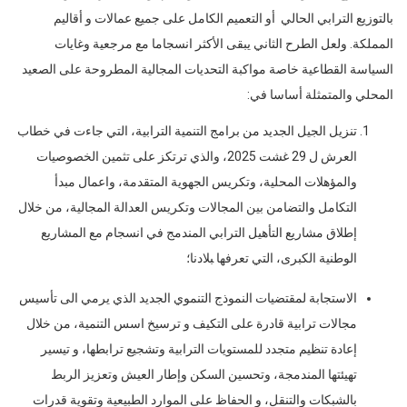
بالتوزيع الترابي الحالي أو التعميم الكامل على جميع عمالات و أقاليم
المملكة. ولعل الطرح الثاني يبقى الأكثر انسجاما مع مرجعية وغايات
السياسة القطاعية خاصة مواكبة التحديات المجالية المطروحة على الصعيد
المحلي والمتمثلة أساسا في:
تنزيل الجيل الجديد ﻣﻦ ﺑﺮاﻣﺞ اﻟﺘﻨﻤﻴﺔ اﻟﺘﺮاﺑﻴﺔ، التي جاءت في خطاب
العرش ل 29 غشت 2025، والذي ترتكز على ﺗﺜﻤﻴﻦ اﻟﺨﺼﻮﺻﻴﺎت
والمؤهلات اﻟﻤﺤﻠﻴﺔ، وتكرﻳﺲ اﻟﺠﻬﻮﻳﺔ اﻟﻤﺘﻘﺪﻣﺔ، واعمال ﻣﺒﺪأ
التكامل واﻟﺘﻀﺎﻣﻦ ﺑﻴﻦ اﻟﻤﺠﺎﻻت وتكريس العدالة المجالية، من خلال
إﻃﻼق ﻣﺸﺎرﻳﻊ اﻟﺘﺄﻫﻴﻞ الترابي المندمج في اﻧﺴﺠﺎم ﻣﻊ اﻟﻤﺸﺎرﻳﻊ
اﻟﻮﻃﻨﻴﺔ الكبرى، التي ﺗﻌﺮﻓﻬﺎ ﺒﻼدنا؛
الاستجابة لمقتضيات النموذج التنموي الجديد الذي يرمي الى تأسيس
مجالات ترابية قادرة على التكيف و ترسيخ اسس التنمية، من خلال
إعادة تنظيم متجدد للمستويات الترابية وتشجيع ترابطها، و تيسير
تهيئتها المندمجة، وتحسين السكن وإطار العيش وتعزيز الربط
بالشبكات والتنقل، و الحفاظ على الموارد الطبيعية وتقوية قدرات