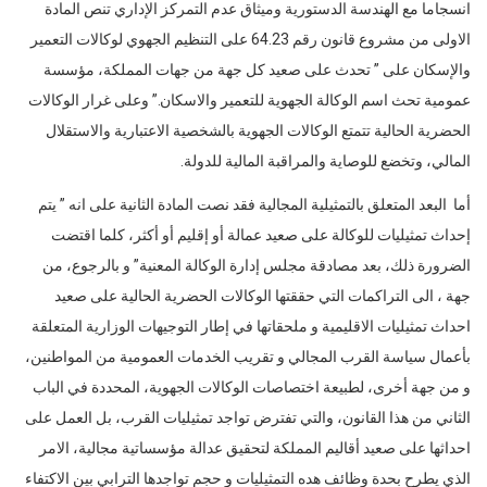
انسجاما مع الهندسة الدستورية وميثاق عدم التمركز الإداري تنص المادة
الاولى من مشروع قانون رقم 64.23 على التنظيم الجهوي لوكالات التعمير
والإسكان على ” تحدث على صعيد كل جهة من جهات المملكة، مؤسسة
عمومية تحث اسم الوكالة الجهوية للتعمير والاسكان.” وعلى غرار الوكالات
الحضرية الحالية تتمتع الوكالات الجهوية بالشخصية الاعتبارية والاستقلال
المالي، وتخضع للوصاية والمراقبة المالية للدولة.
أما البعد المتعلق بالتمثيلية المجالية فقد نصت المادة الثانية على انه ” يتم
إحداث تمثيليات للوكالة على صعيد عمالة أو إقليم أو أكثر، كلما اقتضت
الضرورة ذلك، بعد مصادقة مجلس إدارة الوكالة المعنية” و بالرجوع، من
جهة ، الى التراكمات التي حققتها الوكالات الحضرية الحالية على صعيد
احداث تمثيليات الاقليمية و ملحقاتها في إطار التوجيهات الوزارية المتعلقة
بأعمال سياسة القرب المجالي و تقريب الخدمات العمومية من المواطنين،
و من جهة أخرى، لطبيعة اختصاصات الوكالات الجهوية، المحددة في الباب
الثاني من هذا القانون، والتي تفترض تواجد تمثيليات القرب، بل العمل على
احداثها على صعيد أقاليم المملكة لتحقيق عدالة مؤسساتية مجالية، الامر
الذي يطرح بحدة وظائف هده التمثيليات و حجم تواجدها الترابي بين الاكتفاء