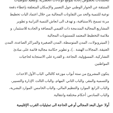
المنبثقة عن الحوار الوطني حول التعمير والإسكان المتعلقة بإعطاء دفعة
نوعية للتنمية والحد من التفاوتات المجالية من خلال اعتماد اليات تخطيط
مرنة تسمح بالاستباقية، و تهدف الى انعاش التنمية الترابية و تطوير
المشاريع المجالية المندمجة ذات القيمي المضافة و الجادبة للاستثمار، و
ملائمة التخطيط المعتمد للمستويات المجالية
( الميتروبولات، المدن المتوسطة، المدن الصغيرة والمراكز الصاعدة، المدن
العتيقة، المجالات الهشة …)، و تطوير حكامة مجالية قائمة على مبادئ
التشاركية، المسؤولية، النجاعة، و القدرة على الاستجابة لحاجيات
المواطنين.
يتكون المشروع من ستة أبواب موزعة كالتالي: الباب الأول الاحداث
والتسمية والمقر، والباب الثاني: المهام، والباب الثالث: الإدارة والتسيير،
والباب الرابع: الموارد والتنظيم المالي، والباب الخامس: الموارد البشرية،
والباب السادس: أحكام مختلفة وانتقالية.
أولا: حول
البعد المجالي أو في الحاجة الى تمثيليات القرب الإقليمية