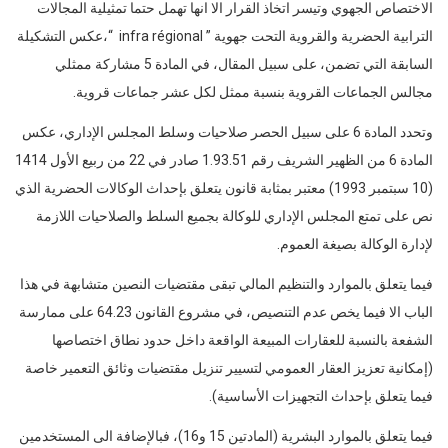
الاختصاص الجهوي وتيسر اتخاذ القرار الا انها تهمل حتما تمثيلية المجالات
الترابية الحضرية والقروية التحت جهوية ” infra régional “،عكس التشكيلة
السابقة التي تضمن، على سبيل المقال، في المادة 5 مشاركة ممثلي
مجالس الجماعات القروية بنسبة ممثل لكل عشر جماعات قروية.
وتحدد المادة 6 على سبيل الحصر صلاحيات وسلط المجلس الإداري، عكس
المادة 6 من الظهير الشريف رقم 1.93.51 صادر في 22 من ربيع الأول 1414
(10 سبتمبر 1993) معتبر بمثابة قانون يتعلق بإحداث الوكالات الحضرية الذي
نص على تمتع المجلس الإداري للوكالة بجميع السلط والصلاحيات اللازمة
لإدارة الوكالة بصيغة العموم.
فيما يتعلق بالموارد والتنظيم المالي تبقى مقتضيات النصين متشابهة في هذا
الباب الا فيما يخص عدم التنصيص، في مشروع القانون 64.23 على ممارسة
الشفعة بالنسبة للعقارات المبيعة الواقعة داخل حدود نطاق اختصاصها
(إمكانية تعزيز العقار العمومي لتسيير تنزيل مقتضيات وثائق التعمير خاصة
فيما يتعلق بإحداث التجهيزات الأساسية).
فيما يتعلق بالموارد البشرية (المادتين 15 و16)، فبالإضافة الى المستخدمين