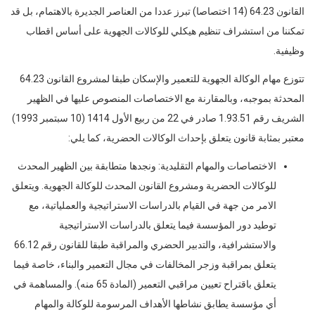
القانون 64.23 (14 اختصاصا) تبرز عددا من العناصر الجديرة بالاهتمام، بل قد
تمكننا من استشراف تنظيم هيكلي للوكالات الجهوية على أساس اقطاب
وظيفية.
تتوزع مهام الوكالة الجهوية للتعمير والإسكان طبقا لمشروع القانون 64.23
المحدثة بموجبه، وبالمقارنة مع الاختصاصات المنصوص عليها في الظهير
الشريف رقم 1.93.51 صادر في 22 من ربيع الأول 1414 (10 سبتمبر 1993)
معتبر بمثابة قانون يتعلق بإحداث الوكالات الحضرية، كما يلي:
الاختصاصات والمهام التقليدية: ونجدها متطابقة بين الظهير المحدث
للوكالات الحضرية ومشروع القانون المحدث للوكالة الجهوية. ويتعلق
الامر من جهة في القيام بالدراسات الاستراتيجية والعملياتية، مع
توطيد دور المؤسسة فيما يتعلق بالدراسات الاستراتيجية
والاستشرافية، والتدبير الحضري والمراقبة طبقا للقانون رقم 66.12
يتعلق بمراقبة وزجر المخالفات في مجال التعمير والبناء، خاصة فيما
يتعلق باقتراح تعيين مراقبي التعمير (المادة 65 منه). والمساهمة في
أي مؤسسة يطابق نشاطها الأهداف المرسومة للوكالة والمهام