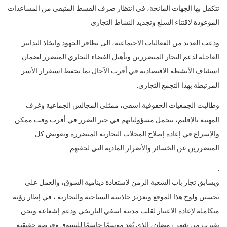
تتكفل بها الجهات المانحة، في انتظار صرف القسط المتبقي من المساعدات
الموعودة لاقتناء السلع وتجديد النشاط التجاري
ودعت العديد من الفعاليات الاجتماعية، الى تظافر الجهود واتخاذ التدابير
العاجلة لدعم التجار المتضررين وتأهيل الفضاء التجاري المتضرر لضمان
استئناف الأنشطة الاقتصادية في أقرب الآجال بما يحفظ استقرار الأسر
المرتبطة بهذا التجمع التجاري.
وطالبت الجمعيات الحقوقية اسفي، ممثلي المجالس الجماعية وغرف
المهنية بالإقليم، بتحمل مسؤولياتهم في جبر الضرر في أقرب وقت ممكن
والإسراع في إعادة إصلاح المحلات التجارية المتضررة وتعويض كل
المتضررين عن الخسائر والأضرار المادية التي لحقتهم.
.
ويسابق تجار باب الشعبة الزمن لاستعادة دينامية السوق، والعمل على
تحسين ولوج هذا الموقع وتعزيز جاذبيته السياحية والتجارية ، في إطار رؤية
متكاملة لإعادة الاعتبار لقلب مدينة اسفي التاريخي ودعم إشعاعه ونحن
نقترب من شهر رمضان، الذي يُعد موسمًا حاسمًا للتسوق وفرصة حقيقية