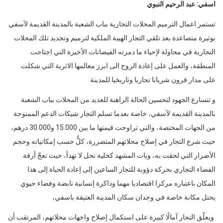
اسفي: عبد الرحيم النبوي
تستمر اعمال الترميم المحلات التجارية بباب الشعبة بالمدينة القديمة لآسفي
بوثيرة متصاعدة بعد تلقي التجار الهيبة الملكية لترميم وتجديد تلك المحلات
التجارية في محاولة لإحياء ما دمرته الفيضانات الأخيرة التي اجتاحت
المنطقة، والعمل على إعادة الروح الى ابرز معالمها الاثرية التي شكلت
على مدار قرون شريانا تجاريا وتاريخيا للمدينة
و تتسارع الجهود لتحسين الحالة الراهنة للعديد من المحلات بباب الشعبة
بالمدينة القديمة لآسفي، خاصة بعدما تسلم التجار شيكات الدعم الممنوحة
من الجهات المختصة، والتي تراوحت قيمتها ما بين 15.000 و30.000 درهم،
حيث شرع التجار في إصلاح محلاتهم المتضررة، كلٌّ حسب إمكانياته وحجم
الأضرار التي لحقت به، وبات المشهد كخلية نحل لا تهدأ، حيث تعجّ أزقة
الفضاء التجاري بحركة دؤوبة للتجار الساعين إلى إعادة الحياة إلى هذا
المكان باعتباره مركزا اقتصاديا مهما وذاكرة إنسانية نابضة وفضاء حيوي
يحتل مكانة خاصة في وجدان سكان المدينة العتيقة باسفي،
ويعلّق التجار آمالًا كبيرة على استكمال إصلاح واجهات محلاتهم، المرتقب أن