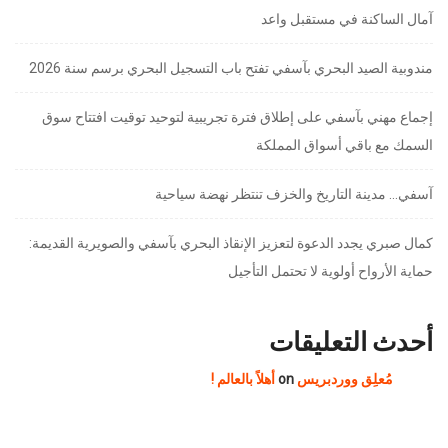
آمال الساكنة في مستقبل واعد
مندوبية الصيد البحري بآسفي تفتح باب التسجيل البحري برسم سنة 2026
إجماع مهني بآسفي على إطلاق فترة تجريبية لتوحيد توقيت افتتاح سوق
السمك مع باقي أسواق المملكة
آسفي… مدينة التاريخ والخزف تنتظر نهضة سياحية
كمال صبري يجدد الدعوة لتعزيز الإنقاذ البحري بآسفي والصويرية القديمة:
حماية الأرواح أولوية لا تحتمل التأجيل
أحدث التعليقات
مُعلِق ووردبريس
on
أهلاً بالعالم !