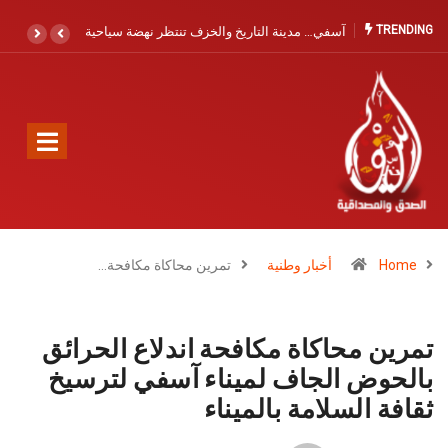
TRENDING
زف تنتظر نهضة سياحية
كمال صبري يجدد الدعوة لتعزيز الإنقاذ البحري
بآسفي والصويرية القديمة: حماية الأرواح أولوية لا
تحتمل التأجيل
Home
أخبار وطنية
تمرين محاكاة مكافحة…
تمرين محاكاة مكافحة اندلاع الحرائق
بالحوض الجاف لميناء آسفي لترسيخ
ثقافة السلامة بالميناء