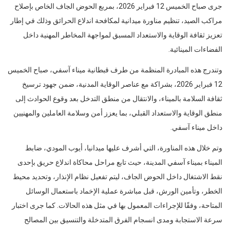
جرى صباح الخميس 12 فبراير 2026، بمربع الحوض الجاف الخاص بإصلاح
مراكب الصيد، تنظيم مناورة ميدانية لمكافحة اندلاع الحرائق وذلك في إطار
تعزيز ثقافة الوقاية والاستعداد المسبق لمواجهة المخاطر المهنية داخل
الفضاءات المينائية.
وتندرج هذه المبادرة المنظمة من طرف قبطانية ميناء آسفي، صباح الخميس
12 فبراير 2026، بشراكة مع عناصر الوقاية المدنية، ضمن جهود ترسيخ
ثقافة السلامة بالميناء، والانتقال من منطق التدخل بعد وقوع الحوادث إلى
منطق الوقاية والاستعداد القبلي، بما يعزز أمن وسلامة العاملين والمهنيين
داخل ميناء آسفي.
وتم خلال هذه المناورة، التي أشرف عليها ميدانيا، أيوب المودي، ضابط
الميناء بميناء آسفي المدينة، حيث تابع مراحل محاكاة اندلاع حريق بإحدى
نقط الاشتغال داخل الحوض الجاف، ليتم تفعيل نظام الإنذار، وتحديد محيط
الخطر، وتأمين الورش، قبل مباشرة عملية الإخماد باستعمال الوسائل
المتاحة، وفقًا للإجراءات المعمول بها في مثل هذه الحالات. كما جرى اختبار
سرعة الاستجابة ومدى انسجام الفرق المتدخلة والتنسيق بين المصالح