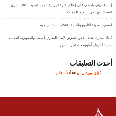
إجماع مهني بآسفي على إطلاق فترة تجريبية لتوحيد توقيت افتتاح سوق
السمك مع باقي أسواق المملكة
آسفي… مدينة التاريخ والخزف تنتظر نهضة سياحية
كمال صبري يجدد الدعوة لتعزيز الإنقاذ البحري بآسفي والصويرية القديمة:
حماية الأرواح أولوية لا تحتمل التأجيل
أحدث التعليقات
مُعلِق ووردبريس
on
أهلاً بالعالم !