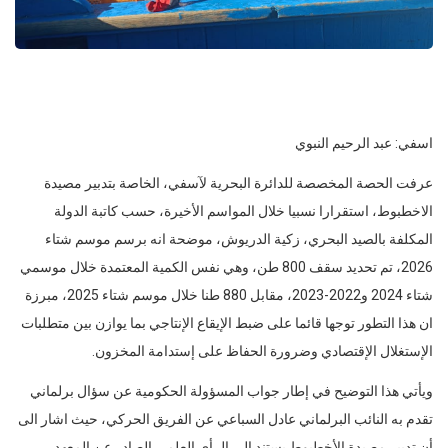
اسفي: عبد الرحيم النبوي
عرفت الحصة المخصصة للدائرة البحرية لآسفي، الخاصة بتدبير مصيدة
الاخطبوط، استقرارا نسبيا خلال المواسم الأخيرة، حسب كاتبة الدولة
المكلفة بالصيد البحري، زكية الدريوش، موضحة انه برسم موسم شتاء
2026، تم تحديد سقف 800 طن، وهي نفس الكمية المعتمدة خلال موسمي
شتاء 2024 و2022-2023، مقابل 880 طنا خلال موسم شتاء 2025، مبرزة
ان هذا التطور توجها قائما على ضبط الإيقاع الإنتاجي بما يوازن بين متطلبات
الإستغلال الإقتصادي وضرورة الحفاظ على إستدامة المخزون.
ويأتي هذا التوضيح في إطار جواب المسؤولة الحكومية عن سؤال برلماني
تقدم به النائب البرلماني عادل السباعي عن الفريق الحركي، حيث اشار الى
أن تدبير مصيدة الأخطبوط يستند إلى الرأي العلمي الصادر عن المعهد