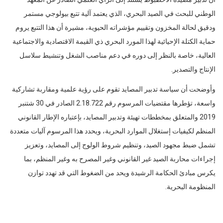
الوطني للبحث في الصيد البحري، الذي يعتمد آلية تتبع بيولوجي مستمر
ودقيق لحالة المخزون وتقييم مؤشراته الحيوية، مشيرة أن هذا التتبع يروم
حماية الكتلة الإحيائية لهذا المورد البحري ذي القيمة الاقتصادية والاجتماعية
العالية، خاصة بالنظر إلى دوره في دعم مناصب الشغل وتنشيط سلاسل
الإنتاج والتصدير.
وأوضحت أن سياسة تدبير المصايد تقوم على رؤية علمية ومقاربة تشاركية
واسعة، تؤطرها مقتضيات المرسوم رقم 2.18.722 الصادر في 30 شتنبر
2019 والمتعلق بمخططات تهيئة وتدبير المصايد، بإعتباره الإطار القانوني
المنظم لكيفيات إستغلال الموارد البحرية، ويحدد هذا المرسوم آليات متعددة
تشمل ضبط مجهود الصيد، وتنظيم شروط الولوج إلى المصايد، وتعزيز
إجراءات محاربة الصيد غير القانوني وغير المصرح به وغير المنظم، بما
يكرس مبادئ الحكامة الرشيدة ويحد من الضغوط التي قد تهدد توازن
المنظومة البحرية.