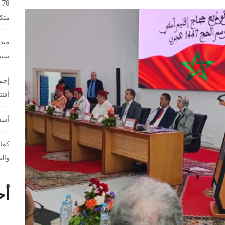
8
متك
مندو
سنة 26
إجما
افت
آسفي
كمال
والص
أح