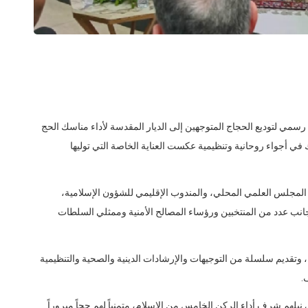
مي لتوديع الحجاج المتوجهين إلى الديار المقدسة لأداء مناسك الحج
 عددهم 332 حاجاً وحاجة، وذلك في أجواء روحانية وتنظيمية عكست العناية الخاصة التي توليها
لمجلس العلمي المحلي، والمندوب الإقليمي للشؤون الإسلامية،
 جانب عدد من المنتخبين ورؤساء المصالح الأمنية وممثلي السلطات
، وتقديم سلسلة من التوجيهات والإرشادات الدينية والصحية والتنظيمية
.
نيلهم شرف أداء الركن الخامس من الإسلام، متمنياً لهم حجاً مبروراً