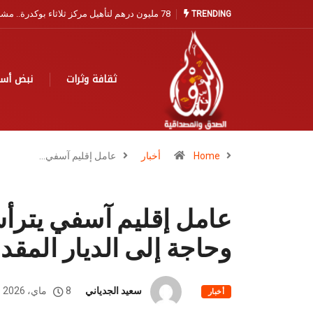
مندوبية الصيد البحري بآسفي تفتح باب التسجيل ا
TRENDING
ثقافة وثرات
نبض أس
Home
أخبار
عامل إقليم آسفي…
وحاجة إلى الديار المق
سعيد الجدياني
8 ماي، 2026
أخبار