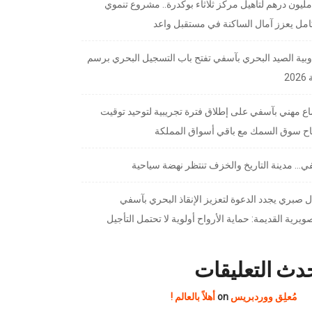
7 مليون درهم لتأهيل مركز ثلاثاء بوكدرة.. مشروع تنموي
امل يعزز آمال الساكنة في مستقبل واعد
بية الصيد البحري بآسفي تفتح باب التسجيل البحري برسم
20
ع مهني بآسفي على إطلاق فترة تجريبية لتوحيد توقيت
تاح سوق السمك مع باقي أسواق المملكة
… مدينة التاريخ والخزف تنتظر نهضة سياحية
 صبري يجدد الدعوة لتعزيز الإنقاذ البحري بآسفي
ويرية القديمة: حماية الأرواح أولوية لا تحتمل التأجيل
دث التعليقات
مُعلِق ووردبريس
on
أهلاً بالعالم !