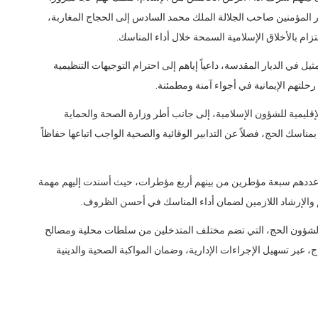
مير المؤمنين صاحب الجلالة الملك محمد السادس إلى الحجاج المغاربة،
زام بالأخلاق الإسلامية السمحة خلال أداء المناسك.
يل في الديار المقدسة، داعياً إياهم إلى احترام التوجيهات التنظيمية
لتهم الإيمانية في أجواء آمنة ومطمئنة.
قليمية للشؤون الإسلامية، إلى جانب أطر وزارة الصحة والحماية
بمناسك الحج، فضلاً عن التدابير الوقائية والصحية الواجب اتباعها حفاظاً
وعددهم سبعة مؤطرين من بينهم أربع مؤطرات، حيث أسندت إليهم مهمة
 والإرشاد اللازمين لضمان أداء المناسك في أحسن الظروف.
يمية لشؤون الحج، التي تضم مختلف المتدخلين من سلطات محلية ومصالح
، عبر تسهيل الإجراءات الإدارية، وضمان المواكبة الصحية والدينية