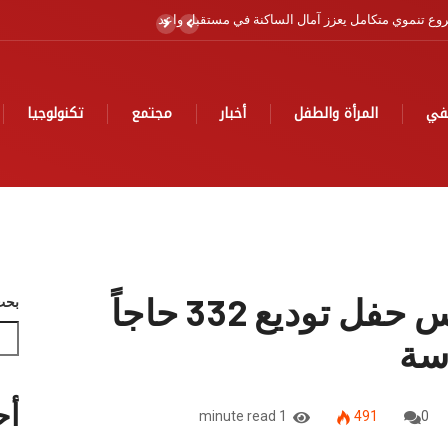
لبحري برسم سنة 2026
في
المرأة والطفل
أخبار
مجتمع
تكنولوجيا
عامل إقليم آسفي يترأس حفل توديع 332 حاجاً
بحث
دسة
أح
1 minute read
491
0