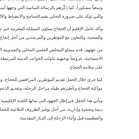
وسعياً مشكوراً، كما ذكّرهم بالرسالة السامية التي وجهها أ
والتي تؤكد على ضرورة التحلي بقيم التسامح والانضباط والالت
وأكد عامل الإقليم أن الحجاج يمثلون المملكة المغربية خير تمث
والصحية، والتعاون مع المؤطرين والمرشدين من أجل إنجاح رح
من جهتهم، قدم ممثلو المجلس العلمي المحلي والمندوبية الإ
الاجتماعية، عروضاً توجيهية تناولت الجوانب الدينية المرتبطة 
على سلامة الحجاج.
كما جرى خلال الحفل تقديم المؤطرين المرافقين للحجاج، 
مواكبة الحجاج وتأطيرهم طيلة مراحل الرحلة، وتقديم الدعم
ويأتي هذا الحفل في إطار الجهود التي تبذلها اللجنة الإقل
دينية وصحية وإدارية، من أجل توفير الظروف الملائمة للحجاج
والتنظيمية قبل وأثناء الرحلة إلى الديار المقدسة.