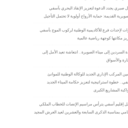
 صبري يجدد الدعوة لتعزيز الإنقاذ البحري بآسفي
ويرية القديمة: حماية الأرواح أولوية لا تحتمل التأجيل
ت لإحداث فرع للأكاديمية الوطنية لركوب الموج بآسفي
يز مكانتها كوجهة رياضية عالمية
 السردين إلى ميناء الصويرة… انتعاشة تعيد الأمل إلى
ارة والأسواق
ن المركب الإداري الجديد للوكالة الوطنية للموانئ
ي… خطوة استراتيجية لتعزيز حكامة الميناء الجديد
كبة المشاريع الكبرى
ل إقليم آسفي يترأس مراسيم الإنصات للخطاب الملكي
مي بمناسبة الذكرى السابعة والعشرين لعيد العرش المجيد
دث التعليقات