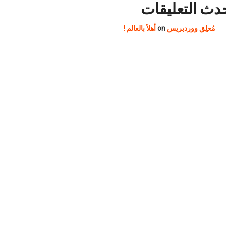
مُعلِق ووردبريس
on
أهلاً بالعالم !