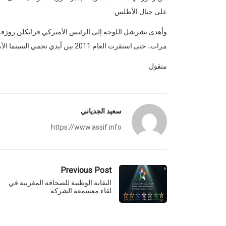
على جبال الأطلس.
وأهدى تشرشل اللوحة إلى الرئيس الأميركي فرانكلن روزفلت قب
مرات، حتى استقرت العام 2011 بين أيدي نجمي السينما الأميركيين أنجلينا جولي وزوجها براد بيت، قبل انفصالهما.
منقول
سعيد الجدياني
https://www.assif.info
Previous Post
النقابة الوطنية للصحافة المغربية في
لقاء معسمعة الشركة…