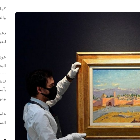
كمال
والص
دعوا
لتعز
عودة
البح
تدشي
بآسف
وموا
عام
السا
أح