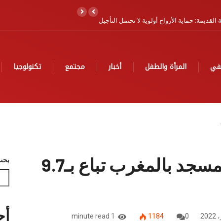
لموج بآسفي لتعزيز مكانتها كوجهة رياضية عالمية
في
المرأة والطفل
أخبار
مجتمع
تكنولوجيا
لوحة رسمها تشرشل لمسجد بالمغرب تباع بـ9.7
بحث
أح
1 minute read
1184
0