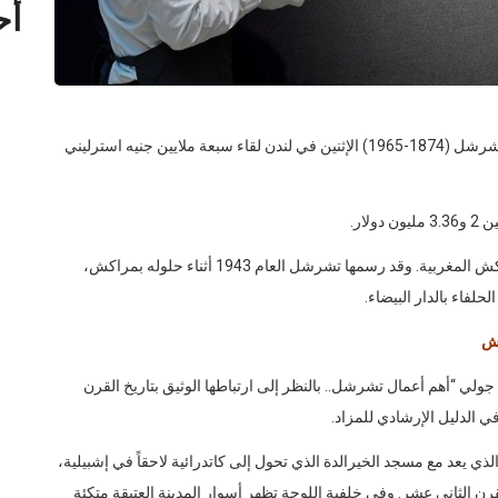
بيعت أشهر لوحة رسمها رئيس الوزراء البريطاني وينستون تشرشل (1874-1965) الإثنين في لندن لقاء سبعة ملايين جنيه استرليني
ار.
وتمثّل اللوحة صومعة مسجد الكتبية التاريخي في مدينة مراكش المغربية. وقد رسمها تشرشل العام 1943 أثناء حلوله بمراكش،
لفاء بالدار البيضاء.
كش
نا جولي “أهم أعمال تشرشل.. بالنظر إلى ارتباطها الوثيق بتاريخ القرن
 الدليل الإرشادي للمزاد.
يعد مع مسجد الخيرالدة الذي تحول إلى كاتدرائية لاحقاً في إشبيلية،
رن الثاني عشر. وفي خلفية اللوحة تظهر أسوار المدينة العتيقة متكئة