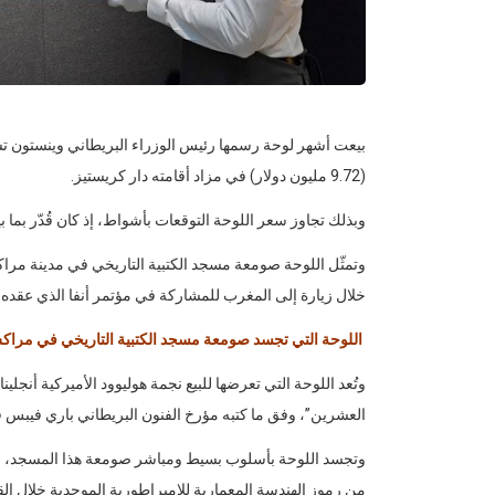
(9.72 مليون دولار) في مزاد أقامته دار كريستيز.
وبذلك تجاوز سعر اللوحة التوقعات بأشواط، إذ كان قُدّر بما بين 2 و3.36 مليون دول
خلال زيارة إلى المغرب للمشاركة في مؤتمر أنفا الذي عقده الح
اللوحة التي تجسد صومعة مسجد الكتبية التاريخي في مرا
وتُعد اللوحة التي تعرضها للبيع نجمة هوليوود الأميركية أنجلي
العشرين”، وفق ما كتبه مؤرخ الفنون البريطاني باري فيبس في
وتجسد اللوحة بأسلوب بسيط ومباشر صومعة هذا المسجد، الذي 
من رموز الهندسة المعمارية للإمبراطورية الموحدية خلال الق