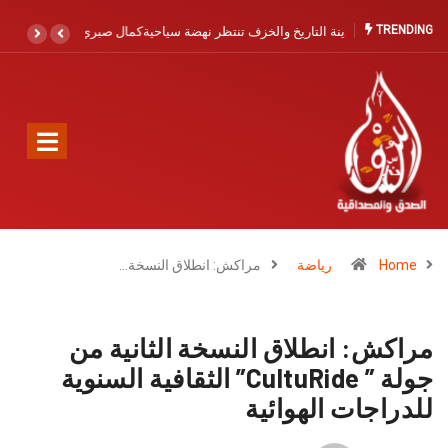
TRENDING
تنتظر نهضة سياحية
كمال صبري يجدد الدعوة لتعزيز الإنقاذ البحري
بآسفي والصويرية القديمة: حماية الأرواح أولوية لا
تحتمل التأجيل
Home
رياضة
مراكش: انطلاق النسخة…
مراكش: انطلاق النسخة الثانية من
جولة ” CultuRide” الثقافية السنوية
للدراجات الهوائية