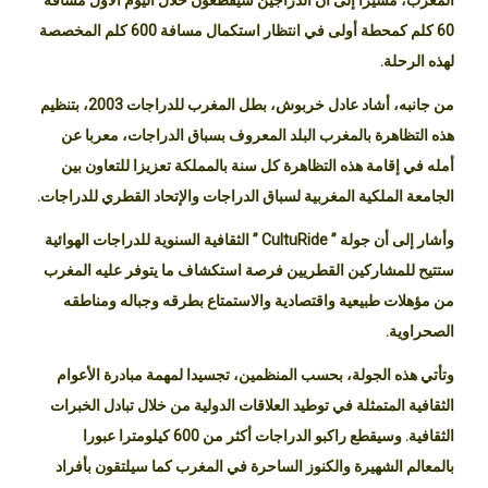
60 كلم كمحطة أولى في انتظار استكمال مسافة 600 كلم المخصصة
لهذه الرحلة.
من جانبه، أشاد عادل خربوش، بطل المغرب للدراجات 2003، بتنظيم
هذه التظاهرة بالمغرب البلد المعروف بسباق الدراجات، معربا عن
أمله في إقامة هذه التظاهرة كل سنة بالمملكة تعزيزا للتعاون بين
الجامعة الملكية المغربية لسباق الدراجات والإتحاد القطري للدراجات.
وأشار إلى أن جولة ” CultuRide ” الثقافية السنوية للدراجات الهوائية
ستتيح للمشاركين القطريين فرصة استكشاف ما يتوفر عليه المغرب
من مؤهلات طبيعية واقتصادية والاستمتاع بطرقه وجباله ومناطقه
الصحراوية.
وتأتي هذه الجولة، بحسب المنظمين، تجسيدا لمهمة مبادرة الأعوام
الثقافية المتمثلة في توطيد العلاقات الدولية من خلال تبادل الخبرات
الثقافية. وسيقطع راكبو الدراجات أكثر من 600 كيلومترا عبورا
بالمعالم الشهيرة والكنوز الساحرة في المغرب كما سيلتقون بأفراد