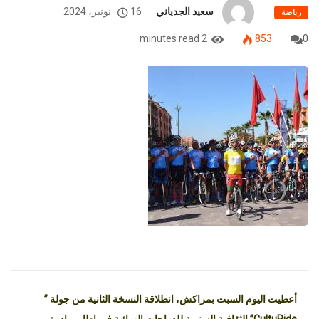
سعيد الجدياني
16 نونبر، 2024
رياضة
2 minutes read
853
0
أعطيت اليوم السبت بمراكش، انطلاقة النسخة الثانية من جولة ”
CultuRide” الثقافية السنوية للدراجات الهوائية في إطار مبادرة