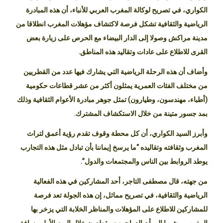
الكواري، في تصريح لوكالة المغرب العربي للأنباء، أن هذه المبادرة
الرياضية والثقافية تشكل فرصة لاكتشاف مؤهلات المغرب انطلاقا من
مدينة مراكش وصولا إلى الدار البيضاء مع الحرص على زيارة بعض
القرى للاطلاع على عادات وتقاليد هذه المناطق.
وأضاف أن هذه الرحلة الرياضية التي يشارك فيها عدد من القطريين
من مختلف الفئات العمرية يمثلون أكثر من عشر قطاعات حكومية
(أطباء، مهندسون، وطيارون) تمثل جوهر مبادرة الأعوام الثقافية وذلك
بمد جسور متينة من خلال الاستكشاف المشترك.
وأبرز السيد الكواري، أن كل محطة وقوف تقدم رؤية أعمق لتراث
المغرب وثقافته وتقاليده “ما يرسخ إيماننا بأن تبادل مثل هذه التجارب
يوطد الروابط بين الناس والمجتمعات والدول”.
من جهته، قال مصطفى التاجر، أحد المشاركين في هذه الفعالية
الرياضية والثقافية، في تصريح مماثل، إن هذه الجولة تعد فرصة
للمشاركين للاطلاع على المؤهلات والمناظر الخلابة التي يزخر بها
المغرب، مشيرا إلى أن الدراجين سيقطعون خلال اليوم الأول مسافة