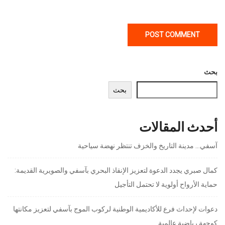
بحث
بحث
أحدث المقالات
آسفي… مدينة التاريخ والخزف تنتظر نهضة سياحية
كمال صبري يجدد الدعوة لتعزيز الإنقاذ البحري بآسفي والصويرية القديمة:
حماية الأرواح أولوية لا تحتمل التأجيل
دعوات لإحداث فرع للأكاديمية الوطنية لركوب الموج بآسفي لتعزيز مكانتها
كوجهة رياضية عالمية