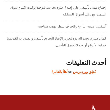
إجماع مهني بآسفي على إطلاق فترة تجريبية لتوحيد توقيت افتتاح سوق
السمك مع باقي أسواق المملكة
آسفي… مدينة التاريخ والخزف تنتظر نهضة سياحية
كمال صبري يجدد الدعوة لتعزيز الإنقاذ البحري بآسفي والصويرية القديمة:
حماية الأرواح أولوية لا تحتمل التأجيل
أحدث التعليقات
مُعلِق ووردبريس
on
أهلاً بالعالم !