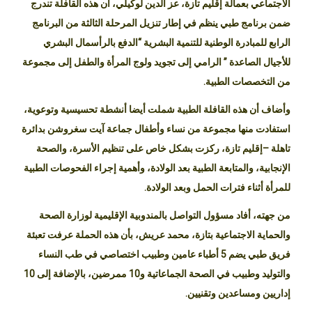
الاجتماعي بعمالة إقليم تازة، عز الدين لوكيلي، أن هذه القافلة تندرج
ضمن برنامج طبي ينظم في إطار تنزيل المرحلة الثالثة من البرنامج
الرابع للمبادرة الوطنية للتنمية البشرية “الدفع بالرأسمال البشري
للأجيال الصاعدة ” الرامي إلى تجويد ولوج المرأة والطفل إلى مجموعة
من التخصصات الطبية.
وأضاف أن هذه القافلة الطبية شملت أيضا أنشطة تحسيسية وتوعوية،
استفادت منها مجموعة من نساء وأطفال جماعة آيت سغروشن بدائرة
تاهلة –إقليم تازة، ركزت بشكل خاص على تنظيم الأسرة، والصحة
الإنجابية، والمتابعة الطبية بعد الولادة، وأهمية إجراء الفحوصات الطبية
للمرأة أثناء فترات الحمل وبعد الولادة.
من جهته، أفاد مسؤول التواصل بالمندوبية الإقليمية لوزارة الصحة
والحماية الاجتماعية بتازة، محمد عريش، بأن هذه الحملة عرفت تعبئة
فريق طبي يضم 5 أطباء عامين وطبيب اختصاصي في طب النساء
والتوليد وطبيب في الصحة الجماعاتية و10 ممرضين، بالإضافة إلى 10
إداريين ومساعدين وتقنيين.