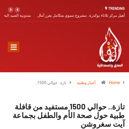
TRENDING
مندوبية الصيد البحري بآسفي تفتح باب التسجيل البحري برسم سنة 2026
Home
أخبار وطنية
تازة.. حوالي 1500…
تازة.. حوالي 1500 مستفيد من قافلة
طبية حول صحة الأم والطفل بجماعة
آيت سغروشن