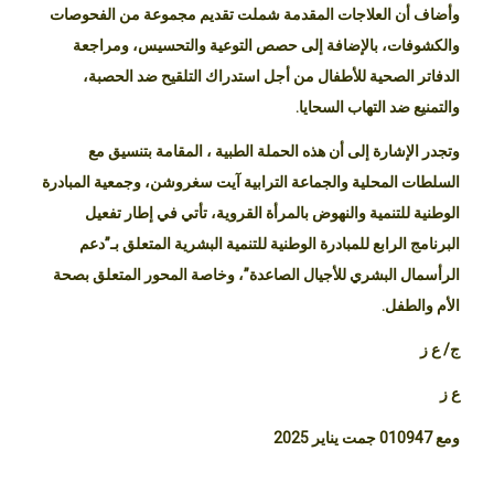
وأضاف أن العلاجات المقدمة شملت تقديم مجموعة من الفحوصات
والكشوفات، بالإضافة إلى حصص التوعية والتحسيس، ومراجعة
الدفاتر الصحية للأطفال من أجل استدراك التلقيح ضد الحصبة،
والتمنيع ضد التهاب السحايا.
وتجدر الإشارة إلى أن هذه الحملة الطبية ، المقامة بتنسيق مع
السلطات المحلية والجماعة الترابية آيت سغروشن، وجمعية المبادرة
الوطنية للتنمية والنهوض بالمرأة القروية، تأتي في إطار تفعيل
البرنامج الرابع للمبادرة الوطنية للتنمية البشرية المتعلق بـ”دعم
الرأسمال البشري للأجيال الصاعدة”، وخاصة المحور المتعلق بصحة
الأم والطفل.
ج/ ع ز
ع ز
ومع 010947 جمت يناير 2025