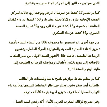
الثدي مع توجيه حالتين إلى المركز المتخصص بمدينة تازة.
كما تم تقديم 27 كشفا عن سرطان الرحم وتوجيه أربع حالات لمركز
الصحة الإنجابية بتازة، و 252 تحليلا مخبريا، و 150 كشفا عن داء فقدان
المناعة المكتسبة، و16 كشفا عن داء الزهري، و52 تحليلا للضغط
الدموي، و34 كشفا عن داء السكري.
من جهة أخرى، تم تحسيس ما مجموعه 506 من النساء النساء بأهمية
تعزيز الثقافة الغذائية الصحية والمتوازنة للمرأة الحامل، وتشجيع
الرضاعة الطبيعية، خاصة خلال الأشهر الستة الأولى من عمر الطفل،
بالإضافة إلى تنويع تغذية الأطفال، ومواصلة الرضاعة الطبيعية إلى
غاية بلوغهم السنة الثانية.
كما تم تنظيم نشاط مواز هم تلقيح تلاميذ وتلميذات دار الطالب
والطالبة آيت سغروشن، وذلك في إطار المخطط السنوي لمحاربة داء
التهاب السحايا. كما عرفت توزيع ادوية بقيمة 30 ألف درهم.
وفي تصريح لوكالة المغرب العربي للأنباء، أكد رئيس قسم العمل