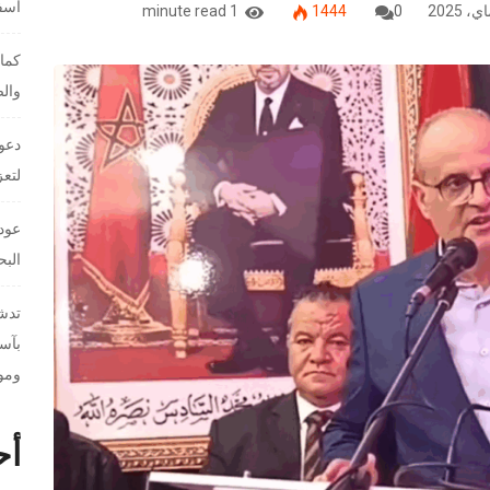
آسفي
1 minute read
1444
0
كمال
والص
دعوا
لتعز
عودة
البح
تدشي
بآسف
وموا
أح