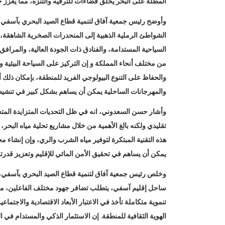
المطلة على البحر يخلق فضاءات للترفيه والتنزه، مما يعزز 
وأوضح رئيس جمعية آفاق لتنمية قطاع الصيد البحري بآسفي، ا
الشواطئ الرملية الذهبية إلى المنحدرات الصخرية الشاهقة، م
السياحية المستدامة، والفنادق ذات الجودة العالية، والمرافق 
من مختلف أنحاء المملكة و إن التركيز على السياحة البيئية وا
والحفاظ على التنوع البيولوجي الفريد للمنطقة، بإمكان ذلك 
والمهرجانات الساحلية يمكن أن يساهم بشكل كبير في تنشيط 
وأشار حسن السعدوني، انه في ظل التحديات المتزايدة المتعل
تقليدي ولكنه بالغ الأهمية من خلال مشاريع تحلية مياه البح
هذه التقنية المبتكرة لتوفير مياه الشرب والري، وإن إنشاء محط
يمكن أن يساهم في تحقيق الأمن المائي للإقليم وتعزيز قدرته 
وخلص رئيس جمعية آفاق لتنمية قطاع الصيد البحري بآسفي، ال
ساحل إقليم آسفي، يتطلب تضافر جهود مختلف الفاعلين، من 
تنموية متكاملة تأخذ في الاعتبار الأبعاد الاقتصادية والاجتما
الهوية الثقافية للمنطقة. إن الاستثمار الذكي والمستدام في ال