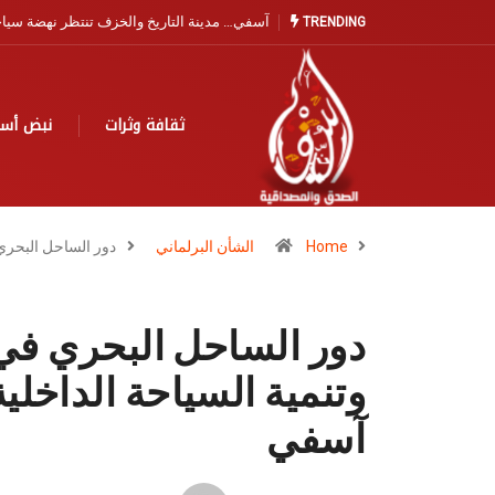
ة التاريخ والخزف تنتظر نهضة سياحية
كمال صبري يجدد الدعوة لتعزيز الإنقاذ البحري
TRENDING
بآسفي والصويرية القديمة: حماية الأرواح أولوية 
تحتمل التأجيل
ثقافة وثرات
نبض أس
Home
الشأن البرلماني
دور الساحل البحر
دور الساحل البحري في 
وتنمية السياحة الداخلية
آسفي