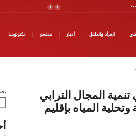
لا
في
المرأة والطفل
أخبار
مجتمع
تكنولوجيا
ي…
تنمية المجال الترابي
بحث
 وتحلية المياه بإقليم
أح