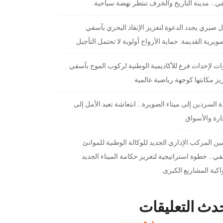
… مدينة التاريخ والخزف تنتظر نهضة سياحية
 صبري يجدد الدعوة لتعزيز الإنقاذ البحري بآسفي
ويرية القديمة: حماية الأرواح أولوية لا تحتمل التأجيل
ت لإحداث فرع للأكاديمية الوطنية لركوب الموج بآسفي
يز مكانتها كوجهة رياضية عالمية
 السردين إلى ميناء الصويرة… انتعاشة تعيد الأمل إلى
ارة والأسواق
ن المركب الإداري الجديد للوكالة الوطنية للموانئ
ي… خطوة استراتيجية لتعزيز حكامة الميناء الجديد
كبة المشاريع الكبرى
دث التعليقات