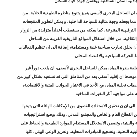
جاذبية المدن الساحلية ويحسن جودة حياة السكان.
ن الساحل البحري لآسفي يتميز بتنوع مناظره الطبيعية الخلابة، من
ما يجعله وجهة مثالية للسياحة الداخلية، و يمكن لتطوير المنتجعات
الترفيهية المتنوعة، كما يمكنه من يستقطب أعداداً متزايدة من الزوار
لثقافية، من خلال استغلال المواقع التاريخية القريبة من الساحل
أن يخلق تجارب سياحية غنية ومستدامة، إضافة الى ان تنظيم الفعاليات
الحركة السياحية والاقتصاد المحلي.
قة بندرة المياه، يمكن للساحل البحري لآسفي، ان يلعب دوراً غير
ر، موضحا ان إقليم آسفي يعد من المناطق التي قد تستفيد بشكل كبير من
ات تحلية المياه، مع الأخذ في الاعتبار الجوانب البيئية والاقتصادية،
على مواجهة آثار التغيرات المناخية.
ى ان ن تحقيق الاستفادة القصوى من الإمكانات الهائلة التي يتيحها
القطاع العام والخاص والمجتمع المدني، وذلك بوضع استراتيجيات
عية والبيئية، وتضمن الاستغلال المستدام للموارد الطبيعية والحفاظ على
بنية التحتية، وتشجيع المبادرات المحلية، وتعزيز الوعي البيئي، كلها