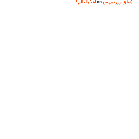
مُعلِق ووردبريس
on
أهلاً بالعالم !