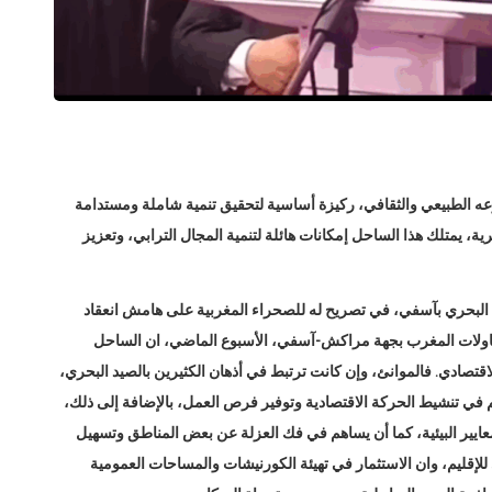
ه الطبيعي والثقافي، ركيزة أساسية لتحقيق تنمية شاملة ومستدامة
ة، يمتلك هذا الساحل إمكانات هائلة لتنمية المجال الترابي، وتعزيز
البحري بآسفي، في تصريح له للصحراء المغربية على هامش انعقاد
م لمقاولات المغرب بجهة مراكش-آسفي، الأسبوع الماضي، ان الساحل
لاقتصادي. فالموانئ، وإن كانت ترتبط في أذهان الكثيرين بالصيد البحري،
هم في تنشيط الحركة الاقتصادية وتوفير فرص العمل، بالإضافة إلى ذلك،
عايير البيئية، كما أن يساهم في فك العزلة عن بعض المناطق وتسهيل
بي للإقليم، وان الاستثمار في تهيئة الكورنيشات والمساحات العمومية