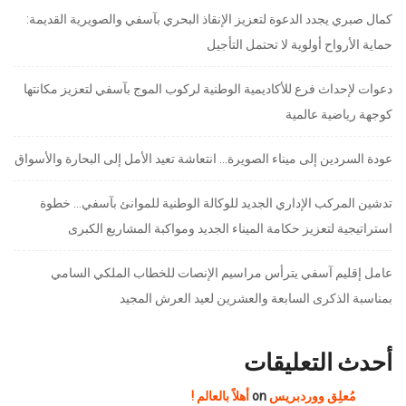
كمال صبري يجدد الدعوة لتعزيز الإنقاذ البحري بآسفي والصويرية القديمة:
حماية الأرواح أولوية لا تحتمل التأجيل
دعوات لإحداث فرع للأكاديمية الوطنية لركوب الموج بآسفي لتعزيز مكانتها
كوجهة رياضية عالمية
عودة السردين إلى ميناء الصويرة… انتعاشة تعيد الأمل إلى البحارة والأسواق
تدشين المركب الإداري الجديد للوكالة الوطنية للموانئ بآسفي… خطوة
استراتيجية لتعزيز حكامة الميناء الجديد ومواكبة المشاريع الكبرى
عامل إقليم آسفي يترأس مراسيم الإنصات للخطاب الملكي السامي
بمناسبة الذكرى السابعة والعشرين لعيد العرش المجيد
أحدث التعليقات
مُعلِق ووردبريس
on
أهلاً بالعالم !