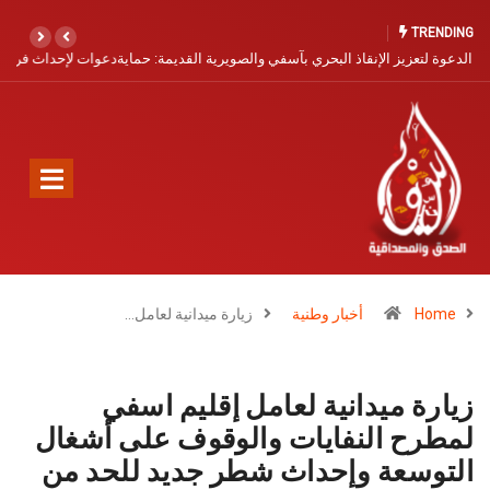
TRENDING
ية
دعوات لإحداث فرع للأكاديمية الوطنية لركوب الموج بآسفي لتعزيز مكانتها
كوجهة رياضية عالمية
Home
أخبار وطنية
زيارة ميدانية لعامل…
زيارة ميدانية لعامل إقليم اسفي
لمطرح النفايات والوقوف على أشغال
التوسعة وإحداث شطر جديد للحد من