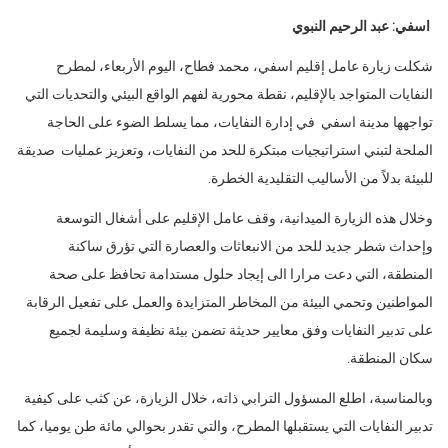
اسفي: عبد الرحيم النبوي
شكلت زيارة عامل إقليم اسفي، محمد فطاح، اليوم الأربعاء، لمطرح
النفايات المتواجد بالإقليم، نقطة محورية لفهم الواقع البيئي والتحديات التي
تواجهها مدينة اسفي في إدارة النفايات، مما يسلط الضوء على الحاجة
الملحة لتبني استراتيجيات مبتكرة للحد من النفايات، وتعزيز عمليات صديقة
للبيئة بدلاً من الأساليب التقليدية الخطرة.
وخلال هذه الزيارة الميدانية، وقف عامل الإقليم على أشغال التوسعة
وإحداث شطر جديد للحد من الانبعاثات والعصارة التي تؤرق ساكنة
المنطقة، التي دعت مرارا الى إيجاد حلول مستدامة تحافظ على صحة
المواطنين وتحمي البيئة من المخاطر المتزايدة والعمل على تفعيل الرقابة
على تدبير النفايات وفق معايير حديثة تضمن بيئة نظيفة وسليمة لجميع
سكان المنطقة.
وبالمناسبة، اطلع المسؤول الترابي ذاته، خلال الزيارة، عن كثب على كيفية
تدبير النفايات التي يستقبلها المطرح، والتي تقدر بحوالي مائة طن يوميا، كما