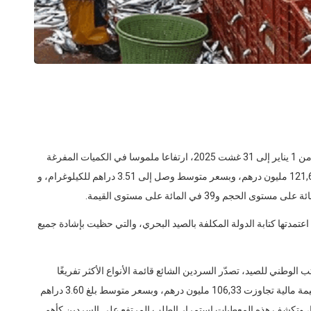
سجل مركز الفرز “CAPI” بميناء آسفي خلال الفترة الممتدة من 1 يناير إلى 31 غشت 2025، ارتفاعا ملموسا في الكميات المفرغة
من الأسماك ب ” 35 ” ألف طن، بقيمة مالية إجمالية تناهز 121,63 مليون درهم، وبسعر متوسط وصل إلى 3.51 دراهم للكيلوغرام، و
تمدتها كتابة الدولة المكلفة بالصيد البحري، والتي حظيت بإشادة جميع
لوطني للصيد، تصدّر السردين الشائع قائمة الأنواع الأكثر تفريغًا
بميناء آسفي، حيث بلغ وزنه الإجمالي حوالي 29641 طن، بقيمة مالية تجاوزت 106,33 مليون درهم، وبسعر متوسط بلغ 3.60 دراهم
، فيما تراوحت الأسعار ما بين 2.00 و15.30 درهمًا، وتكشف هذه المعطيات استمرار الطلب المرتفع على السردين كأهم