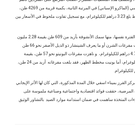
منتوج بحري في الميناء، فيما جاء الإسقمري الإسباني الأطلسي (الماكرو الإسباني) في المرتبة الثانية، بكمية قريبة من 4269 طن،
وبقيمة مالية بلغت حوالي 12.33 مليون درهم، وبسعر متوسط بلغ 3.23 دراهم للكيلوغرام، مع تسجيل تفاوت ملحوظ في الأسعار بين
هذا و سجلت أنواع أخرى حضورًا مهما في الميناء ذاته، خلال الفترة نفسها، منها سمك الأنشوفة بأزيد من 609 طن بقيمة 2.28 مليون
درهم وبسعر متوسط بلغ 3.77 دراهم للكيلوغرام، فيما بلغت مفرغات الشرن أو ما يعرف الشينشار ذو الذيل الأصفر نحو 66 طن
بأزيد من 280 ألف درهم وبسعر متوسط بلغ على العموم 4.77 دراهم للكيلوغرام، و ناهزت مفرغات البونيتو نحو 57 طن، بقيمة
تجاوت 257 ألف درهم، وبسعر متوسط بلغ 4.32 دراهم للكيلوغرام، أما بونيت مخطط الظهر، فقد بلغت مفرغاته أزيد من 24 طن،
لفرز بميناء اسفي خلال المدة المذكورة، التي كان لها الأثر الإيجابي
لة المرضية، حققت فوائد اقتصادية واجتماعية وصناعية ملموسة على
جرءات المتخذة ساهمت في ضمان استدامة موارد الصيد بالتشاور الوثيق