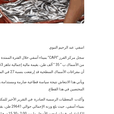
اسفي: عبد الرحيم النبوي
أن مفراغات الأسماك السطحية قد إرتفعت بنسبة 27 في المائة على مستوى الحجم و39 في المائة على مستوى القيمة.
ويأتي هذا الانتعاش نتيجة سياسة قطاعية صارمة ومستدامة، اع
المختصين في هذا القطاع.
وأكدت المعطيات الرسمية الصادرة في التقرير الأخير للمكتب ا
للكيلوغرام