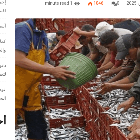
إجما
1 minute read
1046
0
افت
آسفي
كمال
والص
دعوا
لتعز
عودة
البح
أح