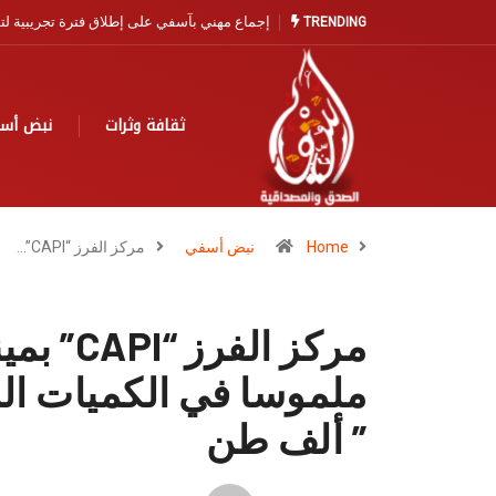
آسفي… مدينة التاريخ والخزف تنتظر نهضة سياح
TRENDING
ثقافة وثرات
نبض أس
Home
نبض أسفي
مركز الفرز “CAPI”…
مركز الف
” ألف طن