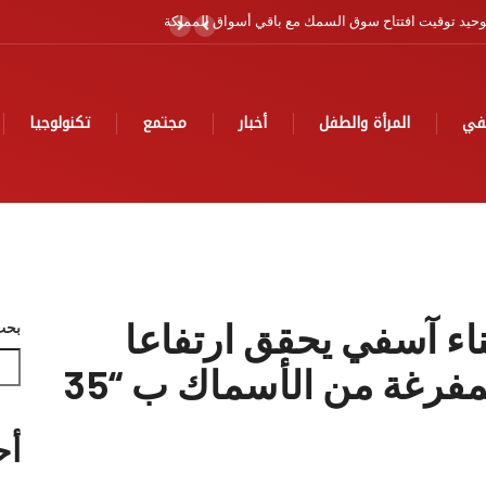
ية
في
المرأة والطفل
أخبار
مجتمع
تكنولوجيا
رز “CAPI” بميناء آسفي يحقق ارتفاعا
بحث
ملموسا في الكميات المفرغة من الأسماك ب “35
أح