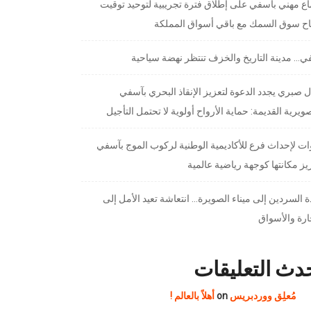
ع مهني بآسفي على إطلاق فترة تجريبية لتوحيد توقيت
تاح سوق السمك مع باقي أسواق المملكة
… مدينة التاريخ والخزف تنتظر نهضة سياحية
 صبري يجدد الدعوة لتعزيز الإنقاذ البحري بآسفي
ويرية القديمة: حماية الأرواح أولوية لا تحتمل التأجيل
ت لإحداث فرع للأكاديمية الوطنية لركوب الموج بآسفي
يز مكانتها كوجهة رياضية عالمية
 السردين إلى ميناء الصويرة… انتعاشة تعيد الأمل إلى
ارة والأسواق
دث التعليقات
مُعلِق ووردبريس
on
أهلاً بالعالم !