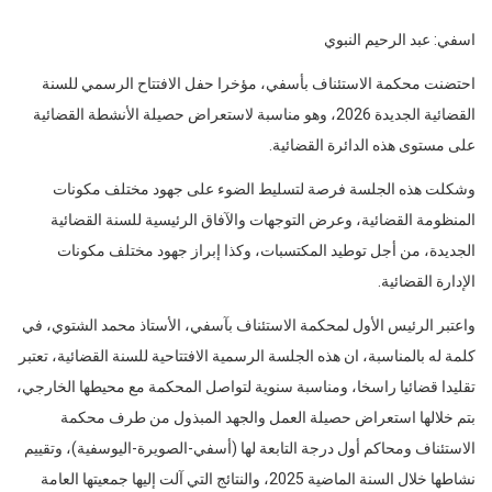
اسفي: عبد الرحيم النبوي
احتضنت محكمة الاستئناف بأسفي، مؤخرا حفل الافتتاح الرسمي للسنة
القضائية الجديدة 2026، وهو مناسبة لاستعراض حصيلة الأنشطة القضائية
على مستوى هذه الدائرة القضائية.
وشكلت هذه الجلسة فرصة لتسليط الضوء على جهود مختلف مكونات
المنظومة القضائية، وعرض التوجهات والآفاق الرئيسية للسنة القضائية
الجديدة، من أجل توطيد المكتسبات، وكذا إبراز جهود مختلف مكونات
الإدارة القضائية.
واعتبر الرئيس الأول لمحكمة الاستئناف بآسفي، الأستاذ محمد الشتوي، في
كلمة له بالمناسبة، ان هذه الجلسة الرسمية الافتتاحية للسنة القضائية، تعتبر
تقليدا قضائيا راسخا، ومناسبة سنوية لتواصل المحكمة مع محيطها الخارجي،
بتم خلالها استعراض حصيلة العمل والجهد المبذول من طرف محكمة
الاستئناف ومحاكم أول درجة التابعة لها (أسفي-الصويرة-اليوسفية)، وتقییم
نشاطها خلال السنة الماضية 2025، والنتائج التي آلت إليها جمعيتها العامة
بخصوص التدابير التنظيمية المزمع اتخاذها بشأن السنة القضائية الجديدة