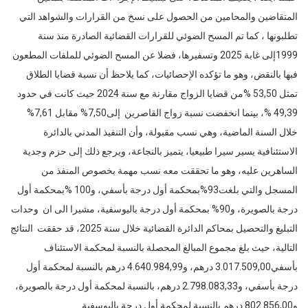
المتقاضين والمحامين من الحصول على نسخ من القرارات والشواهد التي
تطلبونها ، كما تم المسح الضوئي للقرارات القضائية الصادرة منذ سنة
1999إلى غابة 2025 وتسفيرها، فضلا عن المسح الضوئي للملفات المطعون
فبها بالنقض، وهو ما تؤكده الإحصائيات، كما يلاحظ أن نسبة قضايا الطلاق
تمثل 53,50 %من قضایا الزواج مقارنة مع سنة 2024 حیث كانت في حدود
49,39 %، بينما انخفضت نسبة زواج القاصرين إلى7,50% مقابل 7,61%
خلال السنة الماضية، وهي نسب مقبولة، وأن التنفيذ المدني بالدائرة
الاستئنافية یسیر سیرا طبیعیا، یتمیز بالنجاعة، ویرجع ذلك إلى حزم وجدیة
الساهرین علیه، وهو ما تحققت معه نسب مهمة بخصوص المنفذ من
المسجل والتي بلغت93%بمحكمة أول درجة بأسفي، و100 %بمحكمة أول
درجة بالصویرة، و90% بمحكمة أول درجة باليوسفية، مشيرا الى ان وحدات
التبليغ والتحصيل بمحاكم الدائرة القضائية خلال سنة 2025، قد حققت النتائج
التالیة، حیث بلغ مجموع المبالغ المحصلة بالنسبة لمحكمة الاستئناف
بأسفي3.017.509,00 درهم، و4.640.984,99 درهم بالنسبة لمحكمة أول
درجة بأسفي، و2.798.083,33 درهم، بالنسبة لمحكمة أول درجة بالصویرة،
و802.856,00 درهم بالنسبة لمحكمة أول درجة باليوسفية.