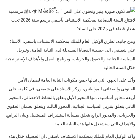
ومن جانبه، تطرق الوكيل العام للملك بمحكمة الاستئناف بآسفي، الأستاذ
علي شفيقي، الى حصيلة القضايا المسجلة لدى النيابة العامة، وتنزيل
السياسة الجنائية والحقوق والحريات، وبرنامج العمل والأهداف الإستراتيجية
خلال السنة الحالية.
وأكد على الجهود التي تبذلها جميع مكونات النيابة العامة لضمان الأمن
القانوني والقضائي للمواطنين، وركز الاستاد علي شفيقي، في كلمته على
أربعة محاور أساسية، منها المحور الأول يتعلق بالنشاط الاحصائي، المحور
الثاني يتعلق بتنزيل السياسة الجنائية، المحور الثالث ويتعلق بضمان الحقوق
والحريات، والمحور الرابع يتعلق بمسألة استشراف المستقبل وبيان البرامج
والاهداف التي ستشتغل عليها هذه النيابة العامة.
واكد الوكيل العام للملك بمحكمة الاستئناف بآسفي، ان الحصيلة خلال هذه
السنة، كانت متميزة، بحيث خلال متم 31 دجنبر 2025، كانت نسبة الإنجاز