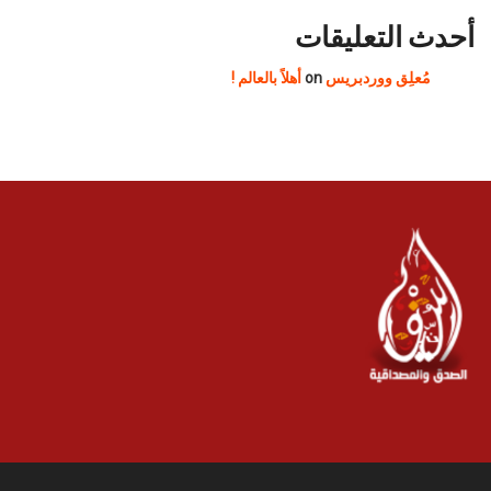
أحدث التعليقات
مُعلِق ووردبريس
on
أهلاً بالعالم !