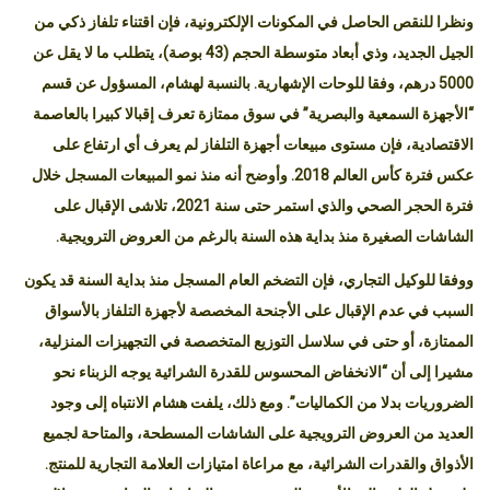
الرغم من التخفيضات.
ونظرا للنقص الحاصل في المكونات الإلكترونية، فإن اقتناء تلفاز ذكي من
الجيل الجديد، وذي أبعاد متوسطة الحجم (43 بوصة)، يتطلب ما لا يقل عن
5000 درهم، وفقا للوحات الإشهارية. بالنسبة لهشام، المسؤول عن قسم
“الأجهزة السمعية والبصرية” في سوق ممتازة تعرف إقبالا كبيرا بالعاصمة
الاقتصادية، فإن مستوى مبيعات أجهزة التلفاز لم يعرف أي ارتفاع على
عكس فترة كأس العالم 2018. وأوضح أنه منذ نمو المبيعات المسجل خلال
فترة الحجر الصحي والذي استمر حتى سنة 2021، تلاشى الإقبال على
الشاشات الصغيرة منذ بداية هذه السنة بالرغم من العروض الترويجية.
ووفقا للوكيل التجاري، فإن التضخم العام المسجل منذ بداية السنة قد يكون
السبب في عدم الإقبال على الأجنحة المخصصة لأجهزة التلفاز بالأسواق
الممتازة، أو حتى في سلاسل التوزيع المتخصصة في التجهيزات المنزلية،
مشيرا إلى أن “الانخفاض المحسوس للقدرة الشرائية يوجه الزبناء نحو
الضروريات بدلا من الكماليات”. ومع ذلك، يلفت هشام الانتباه إلى وجود
العديد من العروض الترويجية على الشاشات المسطحة، والمتاحة لجميع
الأذواق والقدرات الشرائية، مع مراعاة امتيازات العلامة التجارية للمنتج.