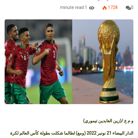
سعيد الجدياني
21 نونبر، 2022
رياضة
1 minute read
1728
0
و م ع /(زين العابدين تيموري)