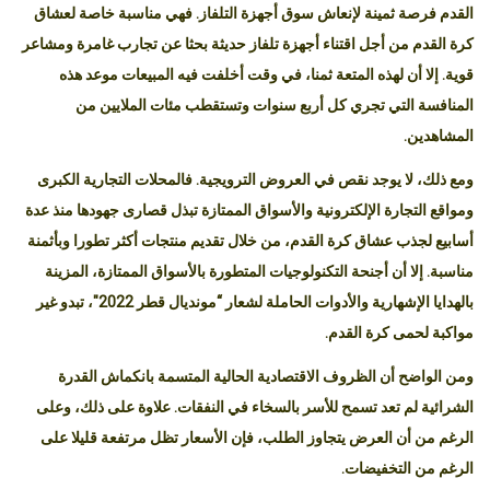
الدار البيضاء 21 نونبر 2022 (ومع) لطالما شكلت بطولة كأس العالم لكرة
القدم فرصة ثمينة لإنعاش سوق أجهزة التلفاز. فهي مناسبة خاصة لعشاق
كرة القدم من أجل اقتناء أجهزة تلفاز حديثة بحثا عن تجارب غامرة ومشاعر
قوية. إلا أن لهذه المتعة ثمنا، في وقت أخلفت فيه المبيعات موعد هذه
المنافسة التي تجري كل أربع سنوات وتستقطب مئات الملايين من
المشاهدين.
ومع ذلك، لا يوجد نقص في العروض الترويجية. فالمحلات التجارية الكبرى
ومواقع التجارة الإلكترونية والأسواق الممتازة تبذل قصارى جهودها منذ عدة
أسابيع لجذب عشاق كرة القدم، من خلال تقديم منتجات أكثر تطورا وبأثمنة
مناسبة. إلا أن أجنحة التكنولوجيات المتطورة بالأسواق الممتازة، المزينة
بالهدايا الإشهارية والأدوات الحاملة لشعار “مونديال قطر 2022″، تبدو غير
مواكبة لحمى كرة القدم.
ومن الواضح أن الظروف الاقتصادية الحالية المتسمة بانكماش القدرة
الشرائية لم تعد تسمح للأسر بالسخاء في النفقات. علاوة على ذلك، وعلى
الرغم من أن العرض يتجاوز الطلب، فإن الأسعار تظل مرتفعة قليلا على