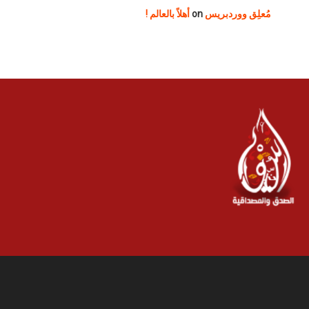
مُعلِق ووردبريس
on
أهلاً بالعالم !