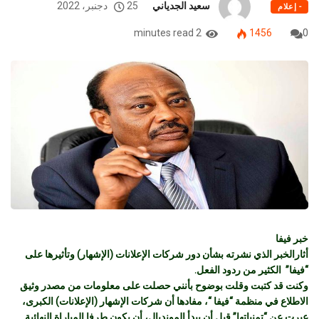
سعيد الجدياني
25 دجنبر، 2022
- إعلام
2 minutes read
1456
0
خبر فيفا
أثارالخبر الذي نشرته بشأن دور شركات الإعلانات (الإشهار) وتأثيرها على
“فيفا” الكثير من ردود الفعل.
وكنت قد كتبت وقلت بوضوح بأنني حصلت على معلومات من مصدر وثيق
الاطلاع في منظمة “فيفا “، مفادها أن شركات الإشهار (الإعلانات) الكبرى،
عبرت عن “تمنياتها” قبل أن يبدأ المونديال، أن يكون طرفا المباراة النهائية