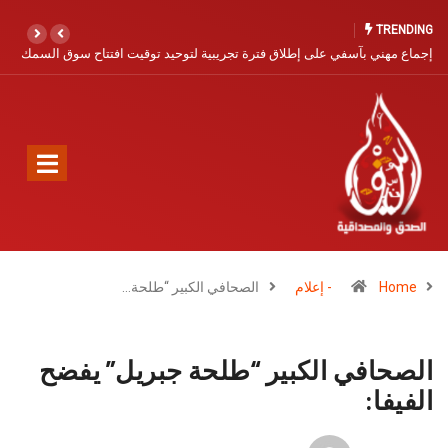
TRENDING
يت افتتاح سوق السمك
آسفي… مدينة التاريخ والخزف تنتظر نهضة سياحية
Home
- إعلام
الصحافي الكبير “طلحة…
الصحافي الكبير “طلحة جبريل” يفضح
الفيفا: