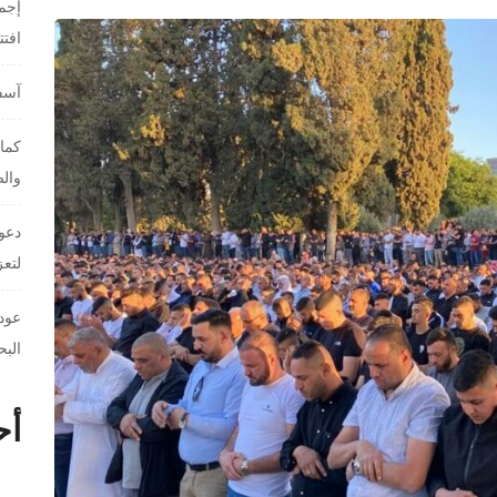
إجما
افت
آسفي
كمال
والص
دعوا
لتعز
عودة
البح
أح