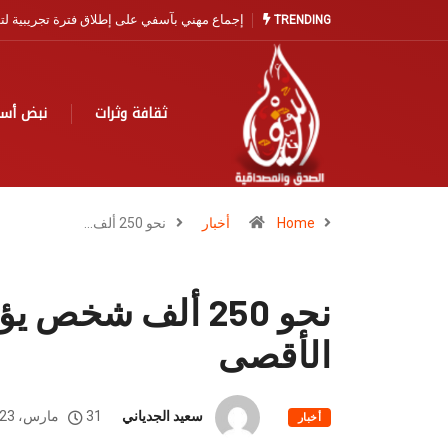
آسفي… مدينة التاريخ والخزف تنتظر نهضة سياح
TRENDING
ثقافة وثرات
نبض أس
Home
أخبار
نحو 250 ألف…
نحو 250 ألف شخص
الأقصى
سعيد الجدياني
31 مارس، 2023
أخبار