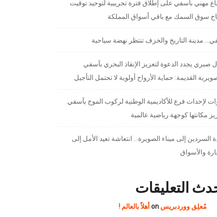
ع مهني بآسفي على إطلاق فترة تجريبية لتوحيد توقيت
تاح سوق السمك مع باقي أسواق المملكة
… مدينة التاريخ والخزف تنتظر نهضة سياحية
 صبري يجدد الدعوة لتعزيز الإنقاذ البحري بآسفي
ويرية القديمة: حماية الأرواح أولوية لا تحتمل التأجيل
ت لإحداث فرع للأكاديمية الوطنية لركوب الموج بآسفي
يز مكانتها كوجهة رياضية عالمية
 السردين إلى ميناء الصويرة… انتعاشة تعيد الأمل إلى
ارة والأسواق
دث التعليقات
مُعلِق ووردبريس
on
أهلاً بالعالم !