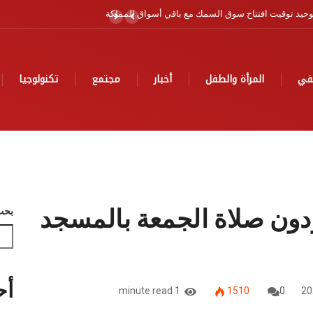
ية
في
المرأة والطفل
أخبار
مجتمع
تكنولوجيا
 يؤدون صلاة الجمعة بالمسجد
بحث
أح
1 minute read
1510
0