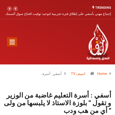
TRENDING
 تجريبية لتوحيد توقيت افتتاح سوق السمك
آسفي… مدينة التاريخ والخزف تنتظر نهض
Home
اسيف TV
أسفي : أسرة…
أسفي : أسرة التعليم غاضبة من الوزير
و تقول ” بلوزة الاستاذ لا يلبسها من ولى
” أي من هب ودب