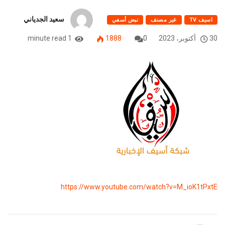
سعيد الجدياني
اسيف TV
غير مصنف
نبض أسفي
30 أكتوبر، 2023
0
1888
1 minute read
https://www.youtube.com/watch?v=M_ioK1tPxtE