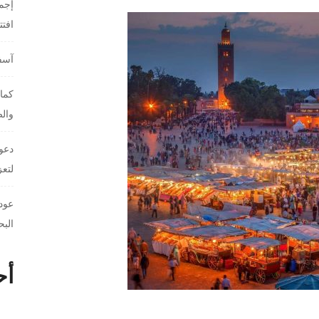
إجما
افت
آسفي
كمال
والص
دعوا
لتعز
عودة
البح
أح