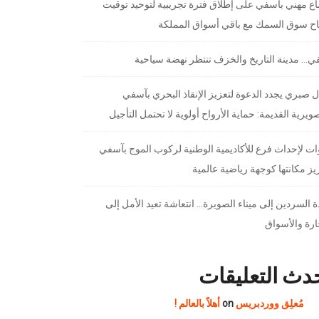
ع مهني بآسفي على إطلاق فترة تجريبية لتوحيد توقيت
تاح سوق السمك مع باقي أسواق المملكة
… مدينة التاريخ والخزف تنتظر نهضة سياحية
 صبري يجدد الدعوة لتعزيز الإنقاذ البحري بآسفي
ويرية القديمة: حماية الأرواح أولوية لا تحتمل التأجيل
ت لإحداث فرع للأكاديمية الوطنية لركوب الموج بآسفي
يز مكانتها كوجهة رياضية عالمية
 السردين إلى ميناء الصويرة… انتعاشة تعيد الأمل إلى
ارة والأسواق
دث التعليقات
مُعلِق ووردبريس
on
أهلاً بالعالم !