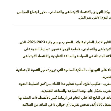
وكذا النهوض بالاقتصاد الاجتماعي والتضامني، محور اجتماع المجلس
د اليوم الاثنين بمراكش.
وجرى خلال هذا الاجتماع الأول للمجلس الوطني للمقاولة التابع للاتحاد العام لمقاولات المغرب برسم ولاية 2023-2026، الذي
 الاجتماعي والتضامني، فاطمة الزهراء عمور، تسليط الضوء على
ثة المتمثلة في السياحة والصناعة التقليدية والاقتصاد الاجتماعي
اء على التوجيهات الملكية السامية التي تروم تحفيز التنمية الاجتماعية
المغرب، شكيب لعلج، أهمية تنظيم هذا اللقاء بمراكش لتسليط الضوء
ب بشكل عام، وهما السياحة والصناعة التقليدية.
 لعلج إلى أن السياحة تساهم بنسبة 11 في المائة في الناتج الداخلي الخام في ارتباط كبير بالأنشطة ذات الصلة بها
مثل النقل والصناعة التقليدية والتجارة، مضيفا أن القطاع يشغل 550 ألف شخص تقريبا، أي حوالي 5 في المائة من الساكنة