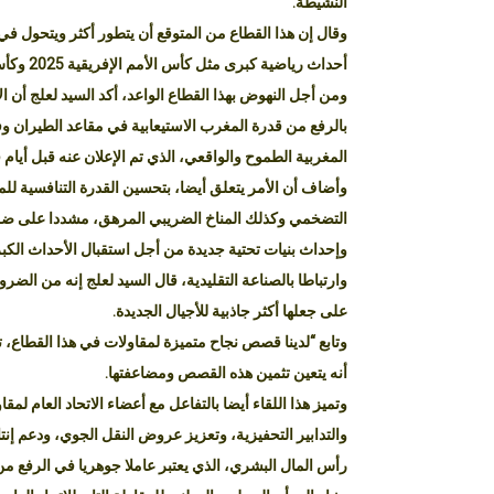
النشيطة.
وقال إن هذا القطاع من المتوقع أن يتطور أكثر ويتحول في
أحداث رياضية كبرى مثل كأس الأمم الإفريقية 2025 وكأس العالم للأندية 2029 وكأس العالم 2030.
ومن أجل النهوض بهذا القطاع الواعد، أكد السيد لعلج أن ا
بالرفع من قدرة المغرب الاستيعابية في مقاعد الطيران و
المغربية الطموح والواقعي، الذي تم الإعلان عنه قبل أيام ق
وأضاف أن الأمر يتعلق أيضا، بتحسين القدرة التنافسية للم
التضخمي وكذلك المناخ الضريبي المرهق، مشددا على ضرور
وإحداث بنيات تحتية جديدة من أجل استقبال الأحداث الكب
وارتباطا بالصناعة التقليدية، قال السيد لعلج إنه من الضرو
على جعلها أكثر جاذبية للأجيال الجديدة.
وتابع “لدينا قصص نجاح متميزة لمقاولات في هذا القطاع، 
أنه يتعين تثمين هذه القصص ومضاعفتها.
وتميز هذا اللقاء أيضا بالتفاعل مع أعضاء الاتحاد العام لمق
والتدابير التحفيزية، وتعزيز عروض النقل الجوي، ودعم إنتا
رأس المال البشري، الذي يعتبر عاملا جوهريا في الرفع من 