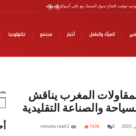
ضة سياحية
في
المرأة والطفل
أخبار
مجتمع
تكنولوجيا
 لمقاولات المغرب يناقش
بحث
ياحة والصناعة التقليدية
أح
2 minutes read
1636
0