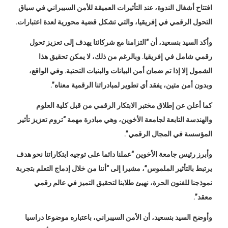
افتتاح أشغال الندوة، عند التأثيرات العميقة للأمن السيبراني في سياق
التحول الرقمي في إفريقيا، والتي تشكل قضية محورية لعدة اعتبارات.
وأكد السيد بنسعيد، أن “التزامنا مع شركائنا يهدف إلى تعزيز تحول
رقمي شامل في إفريقيا. وبالرغم من ذلك، لا يمكن تحقيق هذا
الشمول إلا إذا تم ضمان أمن البيانات والبنيات التحتية. وفي الواقع،
وبدون أمن متين، يفقد أي تطوير لمبادراتنا الرقمية معناه”.
كما أعلن عن إطلاق مختبر الابتكار الرقمي من قبل كلية العلوم
والهندسة التابعة لجامعة الأخوين، وهي مبادرة مهمة “تروم تعزيز تأثير
المؤسسة في المجال الرقمي”.
وأبرز رئيس جامعة الأخوين “عملنا دائما على توجيه ابتكاراتنا نحو هدف
يرتبط بالتأثير الملموس”، مشيرا إلى “أننا من خلال إدماج التعلم بتجربة
نموذجنا للفنون الحرة، نهيئ طلابنا لتحقيق التميز في عالم رقمي
معقد”.
وأوضح السيد بنسعيد، أن الأمن السيبراني، باعتباره موضوعا دراسيا