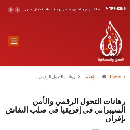
TRENDING
تنتظر نهضة سياحية
كمال صبري يجدد الدعوة لتعزيز الإنقاذ البحري
بآسفي والصويرية القديمة: حماية الأرواح أولوية لا
تحتمل التأجيل
Home
- إعلام
رهانات التحول الرقمي…
رهانات التحول الرقمي والأمن
السيبراني في إفريقيا في صلب النقاش
بإفران