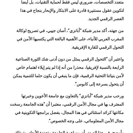
متعدد التخصصات، ضروري ليس فقط لحماية التقنيات، بل أيضا
لتكوين عقول مستنيرة قادرة على الابتكار والإبحار بنجاح في هذا
العصر الرقمي الجديد.
من جهته، أكد مدير شبكة “أبانزي”، أسان جييي، في تصريح لوكالة
المغرب العربي للأنباء، على الأهمية البالغة التي يكتسيها الأمن في
التحول الرقمي للقارة الإفريقية.
واعتبر أن “التحول الرقمي يمثل من دون أدنى شك الثورة الصناعية
الرابعة بالنسبة لإفريقيا، محذرا من أنه إذا لم يتم إيلاء اهتمام خاص
لأمن بنياتنا التحتية الرقمية، فإن ما ينبغي أن يكون حلما للتنمية يمكن
أن يتحول بسرعة إلى كابوس”.
ورحب مدير شبكة “أبانزي” بالتعاون مع جامعة الأخوين وخبرتها
المعترف بها في مجال الأمن الرقمي، معتبرا أن “هذه الجامعة رسخت
مكانتها كرائد استثنائي في هذا المجال، بفضل برامجها التكوينية في
مجال الأمن المعلوماتي، على وجه الخصوص”.
وأوضح، في هذا الصدد، أن مساهمة الجامعة متعددة الأبعاد، وتمتلك