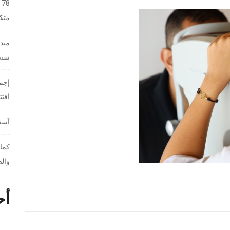
8
متك
مندو
سنة 26
إجما
افت
آسفي
كمال
والص
أح