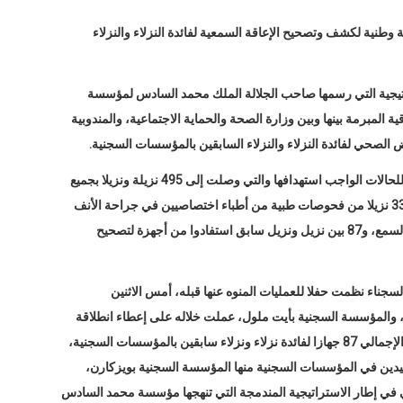
نية لكشف وتصحيح الإعاقة السمعية لفائدة النزلاء والنزلاء
اتيجية التي رسمها صاحب الجلالة الملك محمد السادس لمؤسسة
ة المبرمة بينها وبين وزارة الصحة والحماية الاجتماعية، والمندوبية
 الصحي لفائدة النزلاء والنزلاء السابقين بالمؤسسات السجنية.
وأوضح المصدر ذاته أن ” هذه الحملة الطبية افتتحت بفرز للحالات الواجب استهدافها والتي وصلت إلى 495 نزيلة ونزيلا بجميع
المؤسسات السجنية على الصعيد الوطني، استفاد منهم 331 نزيلا من فحوصات طبية من أطباء اختصاصيين في جراحة الأنف
والحنجرة، 184 نزيلا منهم استفادوا من فحوصات لقياس السمع، و87 بين نزيل ونزيل سابق استفادوا من أجهزة لتصحيح
جناء نظمت حفلا للعمليات المنوه عنها قبله، أمس الاثنين
 والمؤسسة السجنية بأيت ملول، عملت خلاله على إعطاء انطلاقة
عملية توزيع أجهزة السمع للمستفيدين منها، والبالغ عددها الإجمالي 87 جهازا لفائدة نزلاء ونزلاء سابقين بالمؤسسات السجنية،
فيدين في المؤسسات السجنية منها المؤسسة السجنية بويزكارن،
في إطار الاستراتيجية المندمجة التي تنهجها مؤسسة محمد السادس