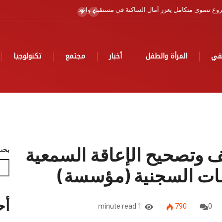
لبحري برسم سنة 2026
في
المرأة والطفل
أخبار
مجتمع
تكنولوجيا
 وتصحيح الإعاقة السمعية
بحث
سسات السجنية (مؤسسة)
أح
1 minute read
790
0