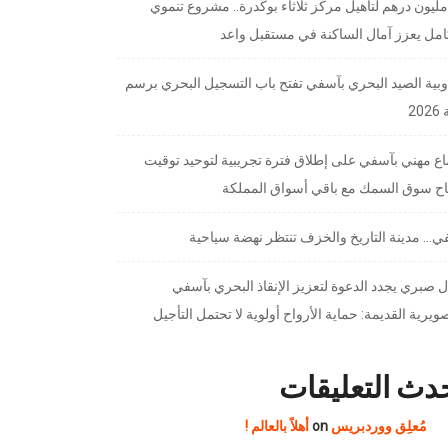
7 مليون درهم لتأهيل مركز ثلاثاء بوكدرة.. مشروع تنموي
امل يعزز آمال الساكنة في مستقبل واعد
بية الصيد البحري بآسفي تفتح باب التسجيل البحري برسم
20
ع مهني بآسفي على إطلاق فترة تجريبية لتوحيد توقيت
تاح سوق السمك مع باقي أسواق المملكة
… مدينة التاريخ والخزف تنتظر نهضة سياحية
 صبري يجدد الدعوة لتعزيز الإنقاذ البحري بآسفي
ويرية القديمة: حماية الأرواح أولوية لا تحتمل التأجيل
دث التعليقات
مُعلِق ووردبريس
on
أهلاً بالعالم !