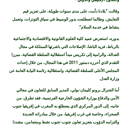
وقالت: “بلادنا دأبت، على مدى سنوات طويلة، على تعزيز قيم
التعايش، وطالما اضطلعت بدور الوسيط في سياق التوترات، وتعمل
بنشاط في خدمة السلام”.
بدوره، استعرض عميد كلية العلوم القانونية والاقتصادية والاجتماعية
بالرباط، فريد الباشا، الإصلاحات التي باشرتها المملكة في مجال
العدالة، والرامية إلى تكريس مبدأ استقلالية السلطة القضائية، مبرزا
التقدم الذي أحرزه دستور 2011 في هذا المجال، من خلال إحداث
المجلس الأعلى للسلطة القضائية، واستقلالية رئاسة النيابة العامة عن
وزارة العدل.
أما الجنرال برونو كليمان-بولي، المدير السابق للتعاون في مجالي
الأمن والدفاع بوزارة الشؤون الخارجية الفرنسية، فقد تطرق، من
جانبه، إلى الدور المركزي الذي يضطلع به المغرب في إفريقيا جنوب
الصحراء، وخاصة في غرب إفريقيا، من خلال مبادراته العديدة
والتزامه الدؤوب بتعزيز تعاون جنوب-جنوب نشط ومتضامن، مشددا