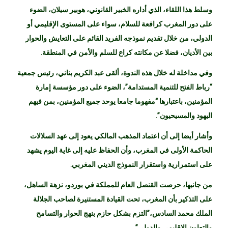
وسلط هذا اللقاء، الذي أداره الخبير القانوني، هوبير سيلان، الضوء
على دور المغرب كرافعة للسلام، سواء على المستوى الإقليمي أو
الدولي، من خلال تقديم نموذجه الفريد القائم على التعايش والحوار
بين الأديان، فضلا عن مكانته كراع للسلم والأمن في المنطقة.
وفي مداخلة له خلال هذه الندوة، ألقى عبد الكريم بناني، رئيس جمعية
“رباط الفتح للتنمية المستدامة”، الضوء على دور مؤسسة إمارة
المؤمنين، باعتبارها “مفهوما جامعا يوحد جميع المؤمنين، بمن فيهم
اليهود والمسيحيون”.
وأشار أيضا إلى أن اعتماد المذهب المالكي يعود إلى عهد السلالات
الحاكمة الأولى في المغرب، وأن الحفاظ عليه إلى غاية اليوم يشهد
على استمرارية واستقرار النموذج الديني المغربي.
من جانبها، حرصت القنصل العام للمملكة في بوردو، نزهة الساهل،
على التذكير بأن المغرب، تحت القيادة المستنيرة لصاحب الجلالة
الملك محمد السادس،”التزم بشكل حازم بنهج الحوار والتسامح
والتعاون الإقليمي والدولي”.