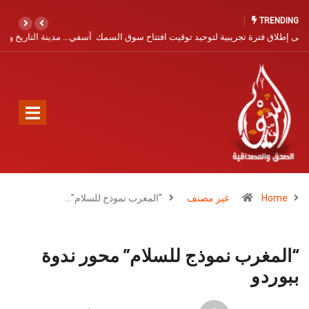
TRENDING
ك
آسفي… مدينة التاريخ والخزف تنتظر نهضة سياحية
Home
غير مصنف
“المغرب نموذج للسلام”…
“المغرب نموذج للسلام” محور ندوة
ببوردو