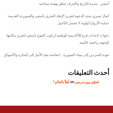
آسفي… مدينة التاريخ والخزف تنتظر نهضة سياحية
كمال صبري يجدد الدعوة لتعزيز الإنقاذ البحري بآسفي والصويرية القديمة:
حماية الأرواح أولوية لا تحتمل التأجيل
دعوات لإحداث فرع للأكاديمية الوطنية لركوب الموج بآسفي لتعزيز مكانتها
كوجهة رياضية عالمية
عودة السردين إلى ميناء الصويرة… انتعاشة تعيد الأمل إلى البحارة والأسواق
أحدث التعليقات
مُعلِق ووردبريس
on
أهلاً بالعالم !