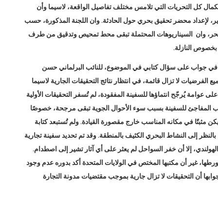
كمال كل التحريات التي تلامس مختلف تفاصيل الواقعة، لاسيما وأن
ر، لإعداد محضر تحقيق بحري حول الحادثة. وان اللجنة المذكورة، حسب
بحر، وان السيناريوهات المحتملة تبقى محط تمحيص وتدقيق من طرف
 بخصوص النازلة.
را في جواب على سؤال كتابي في الموضوع، للنائب البرلماني حسن
الفرضيات لا تزال قائمة، في انتظار نتائج التحقيقات الجارية لاسيما
 عوامة يُرجّح انتماؤها للسفينة المفقودة، لم تُسفر التحقيقات الأولية
اب المفاجئ للسفينة بسبب سوء الأحوال الجوية تبقى مرجحة، خصوصًا
 لم يكن مثبتًا في مكانه المناسب خارج مقصورة القيادة. ولم تُستبعد كتابة
نظر إلى النشاط البحري الكثيف بالمنطقة. وقد تم تحديد سفينة تجارية
لهولندي، إلا أن خفر السواحل لم يعثر على أي آثار تشير إلى اصطدام.
طها، غير أن مكتبها المختص في الولايات المتحدة أكد بدوره عدم وجود
بها أن التحقيقات لا تزال جارية بموجب مقتضيات مدونة التجارة