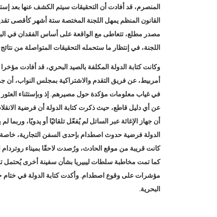
المنصرم، قد أفادت أن التحقيقات سيتم الكشف عنها بعد إست
القانون المنظم يمهل اللجنة المختصة ستة أشهر كأقصى تقدي
مصدر مطلع، تتعاطى مع الواقعة على أساس الفقدان في ال
اللجنة، في إنتظار ما ستحمله التحقيقات المتواصلة من نتائج
وكانت كتابة الدولة المكلفة بالصيد البحري، قد أفادت مؤخ
أمربيط، عن فريق التقدم والاشتراكية بمجلس النواب، أن جميع 
في غياب معلومات مؤكدة حول مصيرهم. إذ وبإستثناء العثور على
عن أي دليل قاطع، حيث ذكرت كتابة الدولة أن فرضية الانقل
أن جهاز الإغاثة عبر الساتل لم يُفعّل تلقائيًا أو يدويًا، وربما
الدولة فرضية حدوث اصطدام بإحدى السفن التجارية، خاصة بال
كانت قريبة من موقع الحادث، ورُصدت لاحقًا بميناء روتردام ا
كما تمت مخاطبة سلطات ليبيريا بشأن سفينة أخرى يُحتمل تور
مؤشرات على وقوع اصطدام. وأكدت كتابة الدولة في ختام جوا
البحرية.