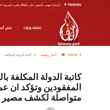
آسفي… مدينة التاريخ والخزف تنتظر نهضة سياح
TRENDING
ثقافة وثرات
نبض أس
Home
أخبار وطنية
كاتبة الدولة المكلفة…
كاتبة الدولة المكلفة ب
المفقودين وتؤكد ان عم
متواصلة لكشف مصير ال