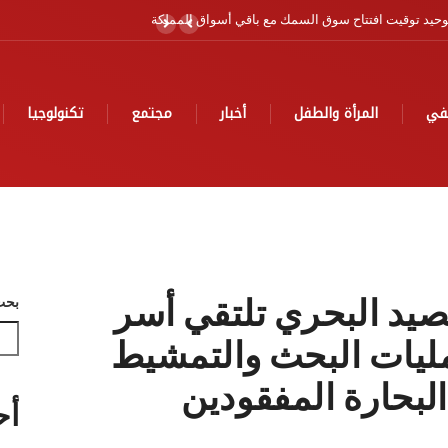
ية
في
المرأة والطفل
أخبار
مجتمع
تكنولوجيا
الصيد البحري تلتقي أسر
بحث
ليات ‏البحث والتمشيط
بحارة المفقودين
أح