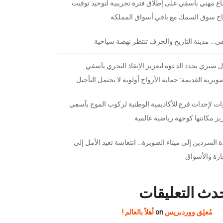
ع مهني بآسفي على إطلاق فترة تجريبية لتوحيد توقيت
تاح سوق السمك مع باقي أسواق المملكة
… مدينة التاريخ والخزف تنتظر نهضة سياحية
 صبري يجدد الدعوة لتعزيز الإنقاذ البحري بآسفي
ويرية القديمة: حماية الأرواح أولوية لا تحتمل التأجيل
ت لإحداث فرع للأكاديمية الوطنية لركوب الموج بآسفي
يز مكانتها كوجهة رياضية عالمية
 السردين إلى ميناء الصويرة… انتعاشة تعيد الأمل إلى
ارة والأسواق
دث التعليقات
مُعلِق ووردبريس
on
أهلاً بالعالم !