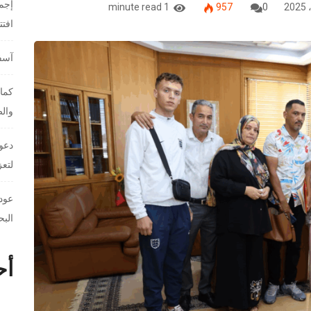
إجما
1 minute read
957
0
افت
آسفي
كمال
والص
دعوا
لتعز
عودة
البح
أح