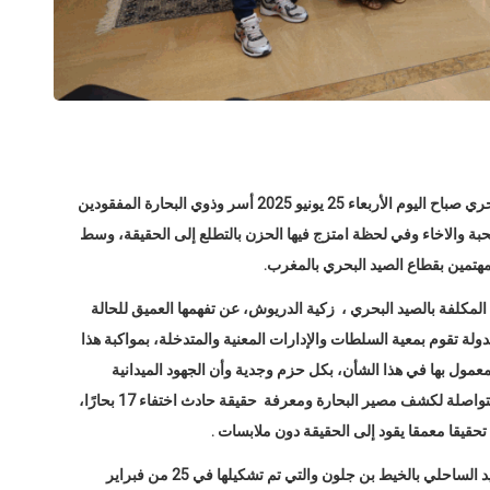
في مبادرة إنسانية، استقبلت كاتبة الدولة المكلفة بالصيد البحري صباح اليوم الأربعاء 25 يونيو 2025 أسر وذوي البحارة المفقودين
بة والاخاء وفي لحظة امتزج فيها الحزن بالتطلع إلى الحقيقة، وسط
مهتمين بقطاع الصيد البحري بالمغرب.
ة المكلفة بالصيد البحري ، زكية الدريوش، عن تفهمها العميق للحالة
دولة تقوم بمعية ‏السلطات والإدارات المعنية والمتدخلة، بمواكبة هذا
الملف منذ أكثر من 4 أشهر ، في إطار ‏الإجراءات القانونية المعمول بها في هذا الشأن،‎ ‎بكل حزم وجدية وأن الجهود الميدانية
واللوجستيكية ما تزال قائمة وان عمليات ‏البحث والتمشيط متواصلة لكشف مصير البحارة ومعرفة حقيقة حادث اختفاء 17 بحارًا،
حقيقا معمقا يقود إلى الحقيقة دون ملابسات .
وكانت اللجنة المكلفة بالتحقيق في ملف إختفاء مركب الصيد الساحلي بالخيط بن جلون والتي تم تشكيلها في 25 من فبراير