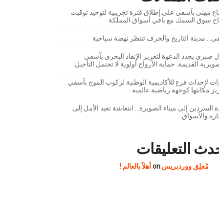
ع مهني بآسفي على إطلاق فترة تجريبية لتوحيد توقيت
تاح سوق السمك مع باقي أسواق المملكة
… مدينة التاريخ والخزف تنتظر نهضة سياحية
 صبري يجدد الدعوة لتعزيز الإنقاذ البحري بآسفي
ويرية القديمة: حماية الأرواح أولوية لا تحتمل التأجيل
ت لإحداث فرع للأكاديمية الوطنية لركوب الموج بآسفي
يز مكانتها كوجهة رياضية عالمية
 السردين إلى ميناء الصويرة… انتعاشة تعيد الأمل إلى
ارة والأسواق
دث التعليقات
مُعلِق ووردبريس
on
أهلاً بالعالم !