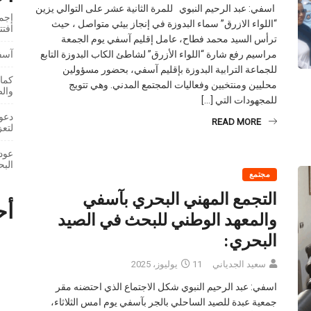
اسفي: عبد الرحيم النبوي للمرة الثانية عشر على التوالي يزين
إجما
“اللواء الازرق” سماء البدوزة في إنجاز بيئي متواصل ، حيث
افت
ترأس السيد محمد فطاح، عامل إقليم آسفي يوم الجمعة
آسفي
مراسيم رفع شارة “اللواء الأزرق” لشاطئ الكاب البدوزة التابع
للجماعة الترابية البدوزة بإقليم آسفي، بحضور مسؤولين
كمال
محليين ومنتخبين وفعاليات المجتمع المدني. وهي تتويج
والص
للمجهودات التي […]
دعوا
READ MORE
لتعز
عودة
البح
مجتمع
التجمع المهني البحري بآسفي
أح
والمعهد الوطني للبحث في الصيد
البحري:
سعيد الجدياني
11 يوليوز، 2025
اسفي: عبد الرحيم النبوي شكل الاجتماع الذي احتضنه مقر
جمعية عبدة للصيد الساحلي بالجر بآسفي يوم امس الثلاثاء،