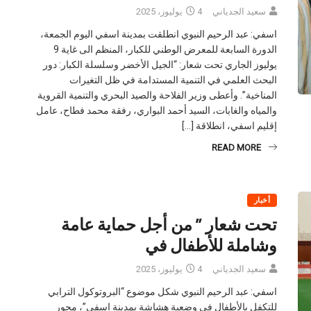
سعيد الجدياني
4 يوليوز، 2025
اسفي: عبد الرحيم النبوي انطلقت بمدينة اسفي اليوم الجمعة،
الدورة السابعة للمعرض الوطني للكبار، المنظم الى غاية 9
يوليوز الجاري تحت شعار: “الجيل الأخضر وسلسلة الكبار: دور
البحث العلمي في التنمية المستدامة في ظل التغيرات
المناخية”. وأعطى وزير الفلاحة والصيد البحري والتنمية القروية
والمياه والغابات، السيد أحمد البواري، رفقة محمد فطاح، عامل
إقليم اسفي، انطلاقة […]
READ MORE
أخبار
تحت شعار ” من أجل حماية عامة
وشاملة للأطفال في
سعيد الجدياني
4 يوليوز، 2025
اسفي: عبد الرحيم النبوي شكل موضوع “البروتوكول الترابي
للتكفل بالأطفال في وضعية هشاشة بمدينة اسفي”، محور