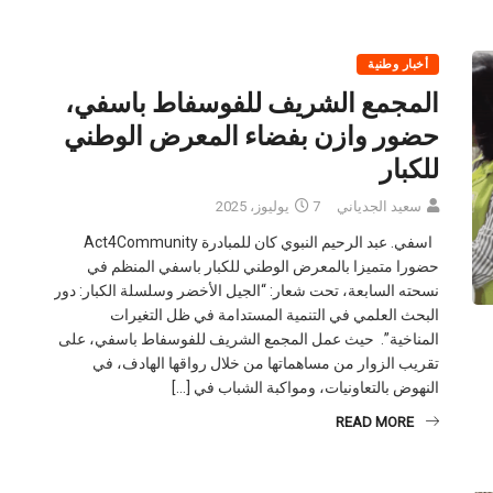
أخبار وطنية
المجمع الشريف للفوسفاط باسفي،
حضور وازن بفضاء المعرض الوطني
للكبار
سعيد الجدياني
7 يوليوز، 2025
اسفي. عبد الرحيم النبوي كان للمبادرة Act4Community
حضورا متميزا بالمعرض الوطني للكبار باسفي المنظم في
نسحته السابعة، تحت شعار: “الجيل الأخضر وسلسلة الكبار: دور
البحث العلمي في التنمية المستدامة في ظل التغيرات
المناخية”. حيث عمل المجمع الشريف للفوسفاط باسفي، على
تقريب الزوار من مساهماتها من خلال رواقها الهادف، في
النهوض بالتعاونيات، ومواكبة الشباب في […]
READ MORE