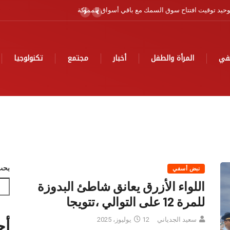
ية
في
المرأة والطفل
أخبار
مجتمع
تكنولوجيا
بحث
نبض أسفي
اللواء الأزرق يعانق شاطئ البدوزة
للمرة 12 على التوالي ،تتويجا
سعيد الجدياني
12 يوليوز، 2025
أح