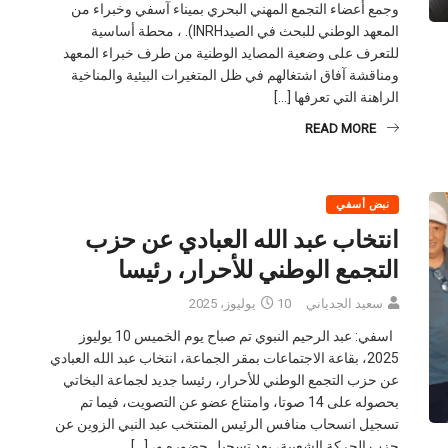
وجمع أعضاء التجمع المهني البحري بميناء آسفي وخبراء من
المعهد الوطني للبحث في الصيدINRH). ، محطة أساسية
للتعرف على وضعية المصايد الوطنية من طرف خبراء المعهد
ومناقشة آفاق اشتغالهم في ظل المتغيرات البيئية والمناخية
الراهنة التي تعرفها […]
READ MORE
نبض أسفي
انتخاب عبد الله العبادي عن حزب
التجمع الوطني للأحرار، رئيسا
سعيد الجدياني
10 يوليوز، 2025
اسفي: عبد الرحيم النبوي تم صباح يوم الخميس 10 يوليوز
2025، بقاعة الاجتماعات بمقر الجماعة، انتخاب عبد الله العبادي
عن حزب التجمع الوطني للأحرار، رئيسا جديد لجماعة البخاتي
بحصوله على 14 صوتا، وامتناع عضو عن التصويت، فيما تم
تسجيل انسحاب منافس الرئيس المنتخب عبد النبي الزوين عن
حزب الحركة الشعبية، بعد تسجيل حضوره و، […]