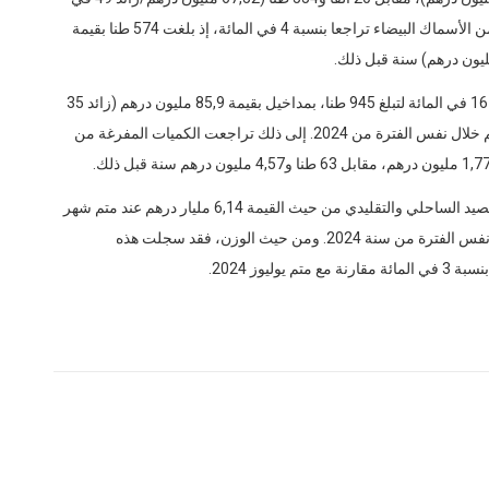
المائة) عند متم يوليوز 2024، فيما عرفت الكميات المفرغة من الأسماك البيضاء تراجعا بنسبة 4 في المائة، إذ بلغت 574 طنا بقيمة
وبخصوص الرخويات، فقد ارتفعت الكميات المصطادة بنسبة 16 في المائة لتبلغ 945 طنا، بمداخيل بقيمة 85,9 مليون درهم (زائد 35
في المائة)، مقابل 813 طنا ومداخيل بقيمة 63,5 مليون درهم خلال نفس الفترة من 2024. إلى ذلك تراجعت الكميات المفرغة من
وعلى الصعيد الوطني، بلغت الكميات المفرغة من منتجات الصيد الساحلي والتقليدي من حيث القيمة 6,14 مليار درهم عند متم شهر
يوليوز 2025، مسجلة انكماشا بنسبة 3 في المائة مقارنة مع نفس الفترة من سنة 2024. ومن حيث الوزن، فقد سجلت هذه