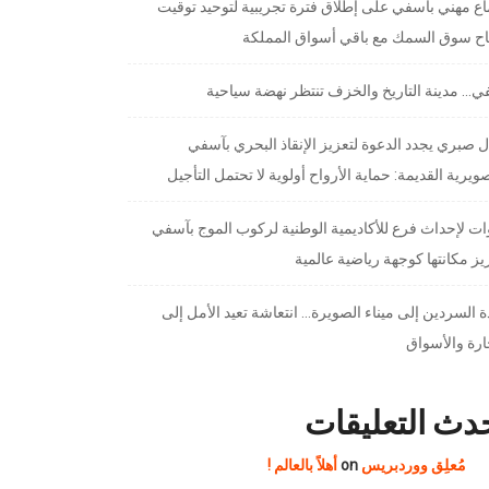
ع مهني بآسفي على إطلاق فترة تجريبية لتوحيد توقيت
تاح سوق السمك مع باقي أسواق المملكة
… مدينة التاريخ والخزف تنتظر نهضة سياحية
 صبري يجدد الدعوة لتعزيز الإنقاذ البحري بآسفي
ويرية القديمة: حماية الأرواح أولوية لا تحتمل التأجيل
ت لإحداث فرع للأكاديمية الوطنية لركوب الموج بآسفي
يز مكانتها كوجهة رياضية عالمية
 السردين إلى ميناء الصويرة… انتعاشة تعيد الأمل إلى
ارة والأسواق
دث التعليقات
مُعلِق ووردبريس
on
أهلاً بالعالم !