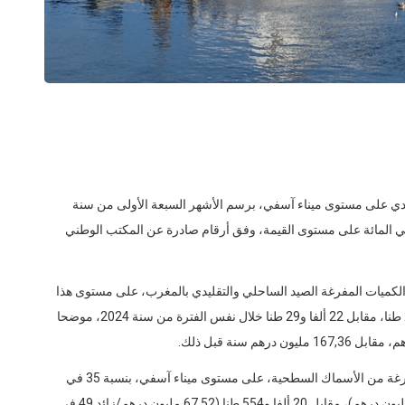
دي على مستوى ميناء آسفي، برسم الأشهر السبعة الأولى من سنة
، ارتفاعا مهما، بلغ 33 في المائة من حيث الوزن و32 في المائة على مستوى القيمة، وفق أرقام صادرة عن المكتب الوطني
الكميات المفرغة الصيد الساحلي والتقليدي بالمغرب، على مستوى هذا
الميناء ارتفعت خلال أواخر يوليوز المنصرم إلى 29 ألفا و264 طنا، مقابل 22 ألفا و29 طنا خلال نفس الفترة من سنة 2024، موضحا
وأشار المصدر المذكور، في تقريره إلى ارتفاع الكميات المفرغة من الأسماك السطحية، على مستوى ميناء آسفي، بنسبة 35 في
المائة خلال الفترة المذكورة لتبلغ 27 ألفا و728 طنا (100,8 مليون درهم)، مقابل 20 ألفا و554 طنا (67,52 مليون درهم/زائد 49 في