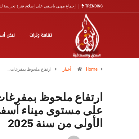
آسفي… مدينة التاريخ والخزف تنتظر نهضة سياح
TRENDING
ثقافة وثرات
نبض أس
Home
أخبار
ارتفاع ملحوظ بمفرغات…
ارتفاع ملحوظ بمفرغات 
على مستوى ميناء آسفي
الأولى من سنة 2025