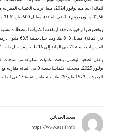
32,65 مليون درهم (+3 في المائة)، مقابل 600 طن (31,6 مليون درهم) سنة قبل ذلك.
القشريات بنسبة 74 في المائة إلى 16 طنا، وبمداخيل بلغت 1,77 مليون درهم، مقابل 63 طنا و4,57 مليون درهم سنة قبل ذلك.
المفرغات 523 ألفا و765 طنا، بانخفاض بنسبة 16 في المائة بنسبة 3 في المائة مقارنة مع متم يوليوز 2024.
سعيد الجدياني
https://www.assif.info