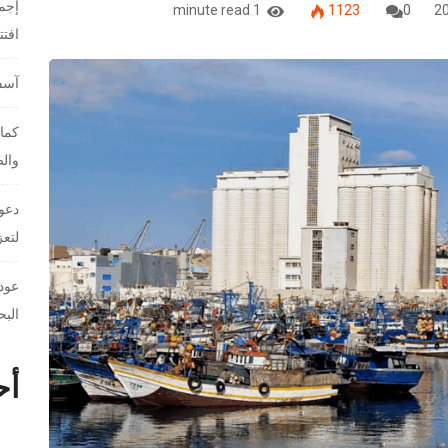
إجما
1 minute read
1123
0
افت
آسفي
كمال
والص
دعوا
لتعز
عودة
البح
أح