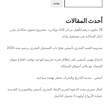
بحث
أحدث المقالات
78 مليون درهم لتأهيل مركز ثلاثاء بوكدرة.. مشروع تنموي متكامل يعزز
آمال الساكنة في مستقبل واعد
مندوبية الصيد البحري بآسفي تفتح باب التسجيل البحري برسم سنة 2026
إجماع مهني بآسفي على إطلاق فترة تجريبية لتوحيد توقيت افتتاح سوق
السمك مع باقي أسواق المملكة
آسفي… مدينة التاريخ والخزف تنتظر نهضة سياحية
كمال صبري يجدد الدعوة لتعزيز الإنقاذ البحري بآسفي والصويرية القديمة:
حماية الأرواح أولوية لا تحتمل التأجيل