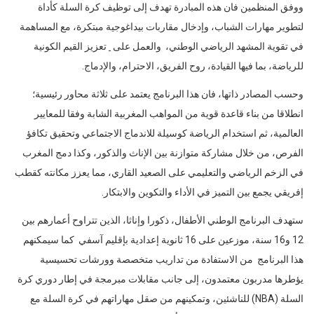
ووفق المنظمين فان هذه المبادرة تهدف إلى توظيف كرة السلة كأداة
لتطوير مهارات الشباب، وإدخال مقاربات بيداغوجية مبتكرة، مع المساهمة
في تقوية المشهد الرياضي الوطني، والعمل على
تعزيز القيم الكونية
للرياضة، بما فيها القيادة، روح الفريق، الاحترام، والإدماج.
وحسب المصادر ذاتها، فان هذا البرنامج يعتمد على ثلاثة محاور رئيسية؛
انطلاقا من بناء قاعدة قوية من المواهب المغربية الشابة وفقا للمعايير
العالمية، ثم استخدام الرياضة كوسيلة للاندماج الاجتماعي وتحقيق تكافؤ
الفرص، من خلال مشاركة متوازنة بين الإناث والذكور، وكذا دمج المغرب
في الزخم الرياضي والتعليمي على الصعيد القاري، مما يعزز مكانته كقطب
إفريقي يجمع بين التميز في الأداء والتكوين والابتكار.
ستهدف البرنامج الوطني الأطفال، ذكورا وإناثا، الذين تتراوح أعمارهم بين
12 و16 سنة، موزعين على 16 ثانوية إعدادية بإقليم آسفي كما سيمكنهم
هذا البرنامج من الاستفادة من تداريب متخصصة وورشات تحسيسية
يؤطرها مدربون معتمدون، إلى جانب مقابلات مبرمجة في إطار دوري كرة
السلة (NBA) للناشئين، وتمكينهم من صقل مهاراتهم في كرة السلة مع