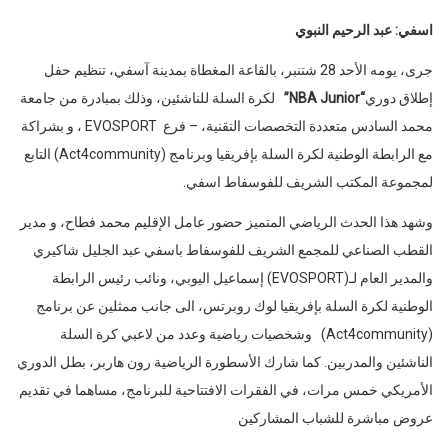
اسفي: عبد الرحيم النبوي
جرى، يومه الأحد 28 شتنبر، بالقاعة المغطاة بمدينة آسفي، تنظيم حفل
إطلاق دوري
“NBA
Junior”
لكرة السلة للناشئين، وذلك بمبادرة من جامعة
محمد السادس متعددة التخصصات التقنية، – فرع EVOSPORT ، و بشراكة
مع الرابطة الوطنية لكرة السلة بإفريقيا وبرنامج (Act4community) التابع
لمجموعة المكتب الشريف للفوسفاط اسفي.
وشهد هذا الحدث الرياضي المتميز حضور عامل الإقليم محمد فطاح، و مدير
القطب الصناعي للمجمع الشريف للفوسفاط باسفي عبد الجليل شاكيري
والمدير العام لـ(EVOSPORT) إسماعيل اليوبي، ونائب رئيس الرابطة
الوطنية لكرة السلة بإفريقيا لوك روبرتس، الى جانب ممثلين عن برنامج
(Act4community) وشخصيات رياضية وعدد من لاعبي كرة السلة
الناشئين والمدربين. كما شارك الأسطورة الرياضية رون هاربر، بطل الدوري
الأمريكي خمس مرات، في الفقرات الافتتاحية للبرنامج، مساهما في تقديم
عروض مباشرة للشباب المشاركين