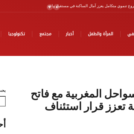
لبحري برسم سنة 2026
في
المرأة والطفل
أخبار
مجتمع
تكنولوجيا
واحل المغربية مع فاتح
بحث
 تعزز قرار استئناف
أح