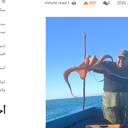
8
1 minute read
369
0
متك
مندو
سنة 26
إجما
افت
آسفي
كمال
والص
أح