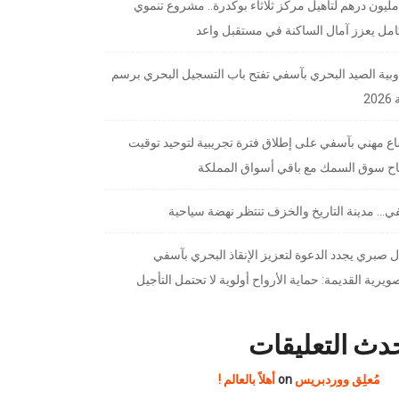
7 مليون درهم لتأهيل مركز ثلاثاء بوكدرة.. مشروع تنموي
امل يعزز آمال الساكنة في مستقبل واعد
بية الصيد البحري بآسفي تفتح باب التسجيل البحري برسم
20
ع مهني بآسفي على إطلاق فترة تجريبية لتوحيد توقيت
تاح سوق السمك مع باقي أسواق المملكة
… مدينة التاريخ والخزف تنتظر نهضة سياحية
 صبري يجدد الدعوة لتعزيز الإنقاذ البحري بآسفي
ويرية القديمة: حماية الأرواح أولوية لا تحتمل التأجيل
دث التعليقات
مُعلِق ووردبريس
on
أهلاً بالعالم !