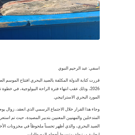
اسفي: عبد الرحيم النبوي
قررت كتابة الدولة المكلفة بالصيد البحري افتتاح الموسم ال
2026، وذلك عقب انتهاء فترة الراحة البيولوجية، في خط
المورد البحري الاستراتيجي.
المتدخلين والمهنيين المعنيين بتدبير المصيدة، حيث تم است
الصيد البحري، والذي أظهر تحسناً ملحوظاً في مخزونات ا
إيجابية مرتبطة بمتوسط أحجام المصطادات.