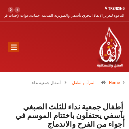
TRENDING
دعوات لإحداث فرع للأكاديمية الوطنية لركوب الموج بآسفي لتعزيز مكانتها
كوجهة رياضية عالمية
Home
المرأة والطفل
أطفال جمعية نداء…
أطفال جمعية نداء للثلث الصبغي
بآسفي يحتفلون باختتام الموسم في
أجواء من الفرح والاندماج