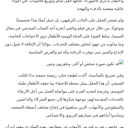
واحتفال بذكرى عاشوراء، تخللها حفل شاي وتوزيع الحلويات، في أجواء
عائلية مفعمة بالدفء والبهجة.
ولم يقتصر الحفل على الجانب الترفيهي، بل حمل أيضًا بعدًا تحسيسيًا
وتوعويًا، من خلال عرض فيلم وثائقي أنجزه أحد الشباب المبدعين في مجال
السينما، سلط الضوء على الحياة اليومية للأطفال ذوي الاحتياجات الخاصة،
وما يبذلونه من جهود لتجاوز مختلف التحديات، مؤكدًا أن الإعاقة لا تحول دون
الإبداع والتميز متى توفرت الرعاية والدعم والفرص المناسبة.
وفي تصريح بالمناسبة، أكدت لطيفة حنان، رئيسة جمعية نداء للثلث
الصبغي، أن هذا الحفل يمثل محطة للاحتفاء بما حققه الأطفال طيلة
الموسم، وفرصة لتجديد العزم على مواصلة العمل من أجل الارتقاء
بالخدمات المقدمة لهم، موجهة شكرها إلى جميع الشركاء والداعمين
والمتطوعين والأمهات، الذين ساهموا في إنجاح مختلف أنشطة الجمعية،
وساندوا أبناءهم في مسارهم التربوي والاجتماعي.
من جانبهن، عبرت عدد من الأمهات عن سعادتهن بهذه المبادرة، معتبرات أن