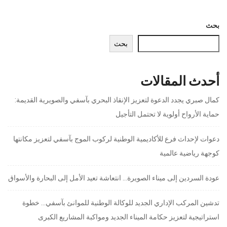
بحث
بحث
أحدث المقالات
كمال صبري يجدد الدعوة لتعزيز الإنقاذ البحري بآسفي والصويرية القديمة:
حماية الأرواح أولوية لا تحتمل التأجيل
دعوات لإحداث فرع للأكاديمية الوطنية لركوب الموج بآسفي لتعزيز مكانتها
كوجهة رياضية عالمية
عودة السردين إلى ميناء الصويرة… انتعاشة تعيد الأمل إلى البحارة والأسواق
تدشين المركب الإداري الجديد للوكالة الوطنية للموانئ بآسفي… خطوة
استراتيجية لتعزيز حكامة الميناء الجديد ومواكبة المشاريع الكبرى