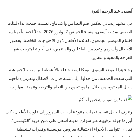
آسفي: عبد الرحيم النبوي
في مشهد إنساني يعكس قيم التضامن والاندماج، نظمت جمعية نداء للثلث
الصبغي بمدينة آسفي، مساء الخميس 2 يوليوز 2026، حفلاً احتفالياً بمناسبة
اختتام الموسم الجمعوي، لفائدة الأطفال ذوي الاحتياجات الخاصة، بحضور
الأطفال وأسرهم وعدد من الفاعلين والداعمين، في أجواء امتزجت فيها
الفرحة بالمحبة والتقدير.
وجاء هذا الموعد السنوي تتويجًا لسنة حافلة بالأنشطة التربوية والاجتماعية
التي سعت الجمعية، من خلالها، إلى تنمية قدرات الأطفال وتعزيز إدماجهم
داخل المجتمع، من خلال برامج تجمع بين التعلم والترفيه وتنمية المهارات.
وعرف الحفل تنظيم فقرات متنوعة أدخلت السرور إلى قلوب الأطفال، كان
أبرزها جولة ترفيهية عبر شوارع مدينة آسفي على متن عربة “الكوتشي”،
قبل أن تتواصل الأجواء الاحتفالية بعروض موسيقية وفقرات تنشيطية