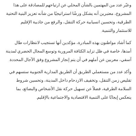
وعبّر عدد من المهتمين بالشأن المحلي عن ارتياحهم للمصادقة على هذا
المشروع، معتبرين أنه يشكل ورشًا استراتيجيًا من شأنه تعزيز البنية التحتية
الطرقية، وتحسين انسيابية حركة التنقل، والرفع من جاذبية الإقليم
للاستثمار والتنمية.
كما أشاد مواطنون بهذه المبادرة، مؤكدين أنها تستجيب لانتظارات طال
أمدها، خاصة في ظل تزايد الكثافة المرورية وتوسع المجال الحضري لمدينة
آسفي، معربين عن أملهم في أن يتم إنجاز المشروع وفق الآجال المحددة.
وأكد عدد من مستعملي الطريق أن الطريق المدارية الجنوبية ستسهم في
تقليص زمن التنقل، وتخفيف الازدحام داخل المدينة، وتحسين شروط
السلامة الطرقية، فضلاً عن تسهيل حركة نقل الأشخاص والبضائع، بما
ينعكس إيجابًا على التنمية الاقتصادية والاجتماعية بالإقليم.