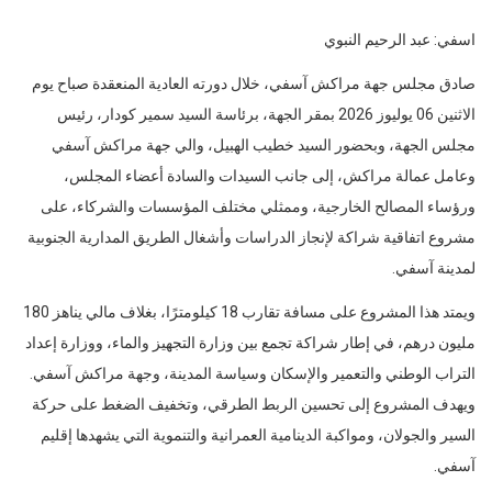
اسفي: عبد الرحيم النبوي
صادق مجلس جهة مراكش آسفي، خلال دورته العادية المنعقدة صباح يوم
الاثنين 06 يوليوز 2026 بمقر الجهة، برئاسة السيد سمير كودار، رئيس
مجلس الجهة، وبحضور السيد خطيب الهبيل، والي جهة مراكش آسفي
وعامل عمالة مراكش، إلى جانب السيدات والسادة أعضاء المجلس،
ورؤساء المصالح الخارجية، وممثلي مختلف المؤسسات والشركاء، على
مشروع اتفاقية شراكة لإنجاز الدراسات وأشغال الطريق المدارية الجنوبية
لمدينة آسفي.
ويمتد هذا المشروع على مسافة تقارب 18 كيلومترًا، بغلاف مالي يناهز 180
مليون درهم، في إطار شراكة تجمع بين وزارة التجهيز والماء، ووزارة إعداد
التراب الوطني والتعمير والإسكان وسياسة المدينة، وجهة مراكش آسفي.
ويهدف المشروع إلى تحسين الربط الطرقي، وتخفيف الضغط على حركة
السير والجولان، ومواكبة الدينامية العمرانية والتنموية التي يشهدها إقليم
آسفي.