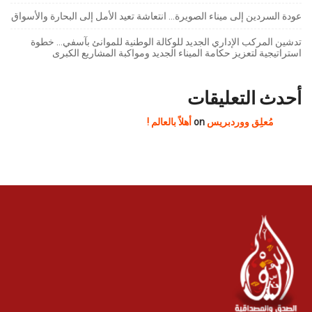
عودة السردين إلى ميناء الصويرة… انتعاشة تعيد الأمل إلى البحارة والأسواق
تدشين المركب الإداري الجديد للوكالة الوطنية للموانئ بآسفي… خطوة
استراتيجية لتعزيز حكامة الميناء الجديد ومواكبة المشاريع الكبرى
أحدث التعليقات
مُعلِق ووردبريس
on
أهلاً بالعالم !