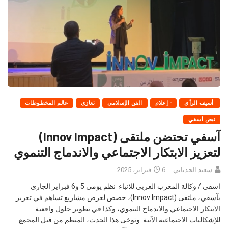
أسيف الرأي
- إعلام
الفن الإسلامي
تعازي
عالم المخطوطات
نبض أسفي
آسفي تحتضن ملتقى (Innov Impact)
لتعزيز الابتكار الاجتماعي والاندماج التنموي
سعيد الجدياني
6 فبراير، 2025
اسفي / وكالة المغرب العربي للانباء نظم يومي 5 و6 فبراير الجاري
بآسفي، ملتقى (Innov Impact)، خصص لعرض مشاريع تساهم في تعزيز
الابتكار الاجتماعي والاندماج التنموي، وكذا في تطوير حلول واقعية
للإشكاليات الاجتماعية الآنية. وتوخى هذا الحدث، المنظم من قبل المجمع