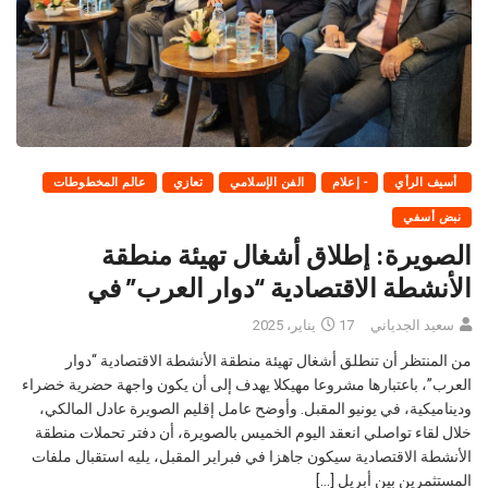
أسيف الرأي
- إعلام
الفن الإسلامي
تعازي
عالم المخطوطات
نبض أسفي
الصويرة: إطلاق أشغال تهيئة منطقة
الأنشطة الاقتصادية “دوار العرب” في
سعيد الجدياني
17 يناير، 2025
من المنتظر أن تنطلق أشغال تهيئة منطقة الأنشطة الاقتصادية “دوار
العرب”، باعتبارها مشروعا مهيكلا يهدف إلى أن يكون واجهة حضرية خضراء
وديناميكية، في يونيو المقبل. وأوضح عامل إقليم الصويرة عادل المالكي،
خلال لقاء تواصلي انعقد اليوم الخميس بالصويرة، أن دفتر تحملات منطقة
الأنشطة الاقتصادية سيكون جاهزا في فبراير المقبل، يليه استقبال ملفات
المستثمرين بين أبريل […]