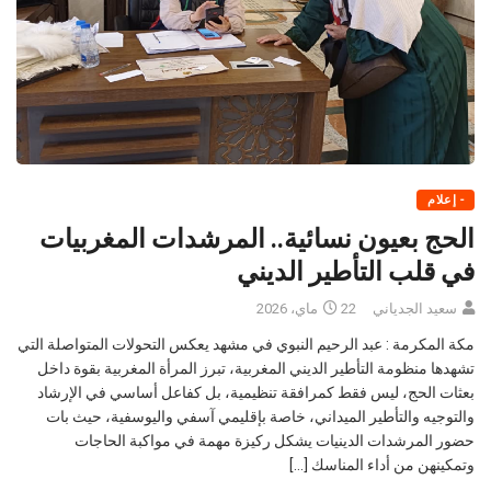
- إعلام
الحج بعيون نسائية.. المرشدات المغربيات
في قلب التأطير الديني
سعيد الجدياني
22 ماي، 2026
مكة المكرمة : عبد الرحيم النبوي في مشهد يعكس التحولات المتواصلة التي
تشهدها منظومة التأطير الديني المغربية، تبرز المرأة المغربية بقوة داخل
بعثات الحج، ليس فقط كمرافقة تنظيمية، بل كفاعل أساسي في الإرشاد
والتوجيه والتأطير الميداني، خاصة بإقليمي آسفي واليوسفية، حيث بات
حضور المرشدات الدينيات يشكل ركيزة مهمة في مواكبة الحاجات
وتمكينهن من أداء المناسك […]