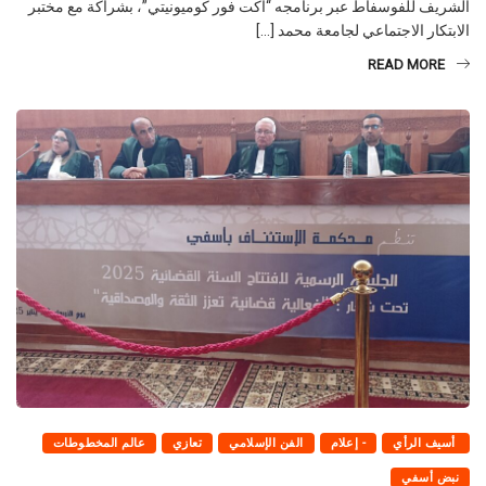
الشريف للفوسفاط عبر برنامجه “آكت فور كوميونيتي”، بشراكة مع مختبر
الابتكار الاجتماعي لجامعة محمد […]
READ MORE
أسيف الرأي
- إعلام
الفن الإسلامي
تعازي
عالم المخطوطات
نبض أسفي