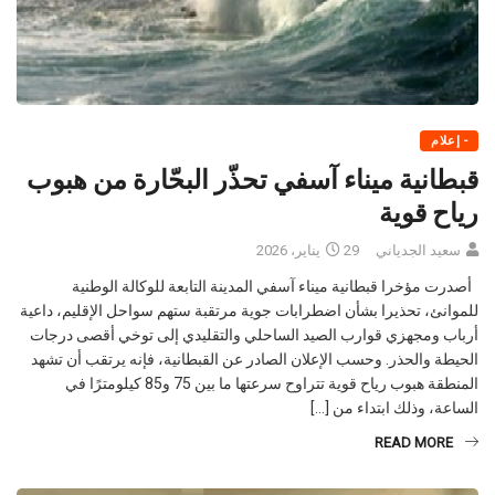
- إعلام
قبطانية ميناء آسفي تحذّر البحّارة من هبوب
رياح قوية
سعيد الجدياني
29 يناير، 2026
أصدرت مؤخرا قبطانية ميناء آسفي المدينة التابعة للوكالة الوطنية
للموانئ، تحذيرا بشأن اضطرابات جوية مرتقبة ستهم سواحل الإقليم، داعية
أرباب ومجهزي قوارب الصيد الساحلي والتقليدي إلى توخي أقصى درجات
الحيطة والحذر. وحسب الإعلان الصادر عن القبطانية، فإنه يرتقب أن تشهد
المنطقة هبوب رياح قوية تتراوح سرعتها ما بين 75 و85 كيلومترًا في
الساعة، وذلك ابتداء من […]
READ MORE