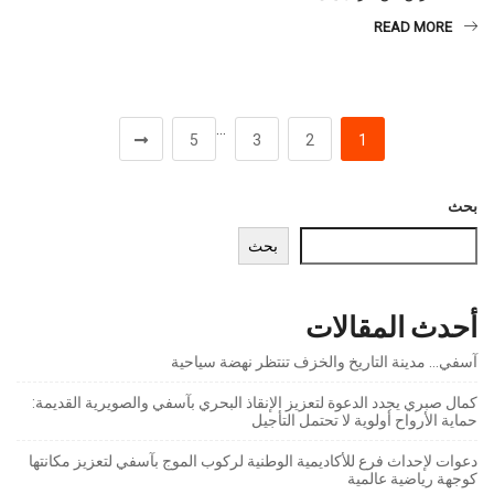
READ MORE
…
5
3
2
1
بحث
بحث
أحدث المقالات
آسفي… مدينة التاريخ والخزف تنتظر نهضة سياحية
كمال صبري يجدد الدعوة لتعزيز الإنقاذ البحري بآسفي والصويرية القديمة:
حماية الأرواح أولوية لا تحتمل التأجيل
دعوات لإحداث فرع للأكاديمية الوطنية لركوب الموج بآسفي لتعزيز مكانتها
كوجهة رياضية عالمية