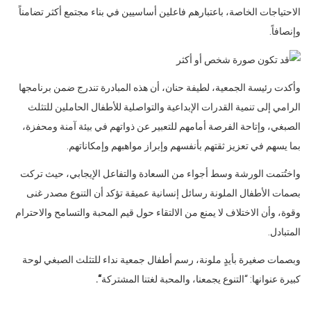
الاحتياجات الخاصة، باعتبارهم فاعلين أساسيين في بناء مجتمع أكثر تضامناً
وإنصافاً.
وأكدت رئيسة الجمعية، لطيفة حنان، أن هذه المبادرة تندرج ضمن برنامجها
الرامي إلى تنمية القدرات الإبداعية والتواصلية للأطفال الحاملين للتثلث
الصبغي، وإتاحة الفرصة أمامهم للتعبير عن ذواتهم في بيئة آمنة ومحفزة،
بما يسهم في تعزيز ثقتهم بأنفسهم وإبراز مواهبهم وإمكاناتهم.
واختُتمت الورشة وسط أجواء من السعادة والتفاعل الإيجابي، حيث تركت
بصمات الأطفال الملونة رسائل إنسانية عميقة تؤكد أن التنوع مصدر غنى
وقوة، وأن الاختلاف لا يمنع من الالتقاء حول قيم المحبة والتسامح والاحترام
المتبادل.
وبصمات صغيرة بأيدٍ ملونة، رسم أطفال جمعية نداء للتثلث الصبغي لوحة
كبيرة عنوانها: “التنوع يجمعنا، والمحبة لغتنا المشتركة
“.