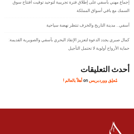
إجماع مهني بآسفي على إطلاق فترة تجريبية لتوحيد توقيت افتتاح سوق
السمك مع باقي أسواق المملكة
آسفي… مدينة التاريخ والخزف تنتظر نهضة سياحية
كمال صبري يجدد الدعوة لتعزيز الإنقاذ البحري بآسفي والصويرية القديمة:
حماية الأرواح أولوية لا تحتمل التأجيل
أحدث التعليقات
مُعلِق ووردبريس
on
أهلاً بالعالم !