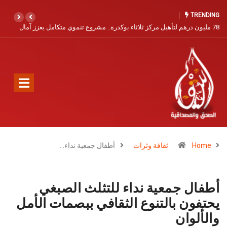
TRENDING
آمال
مندوبية الصيد البحري بآسفي تفتح باب التسجيل البحري برسم سنة 2026
Home
ثقافة وثرات
أطفال جمعية نداء…
أطفال جمعية نداء للتثلث الصبغي
يحتفون بالتنوع الثقافي ببصمات الأمل
والألوان